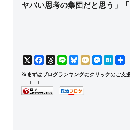
ヤバい思考の集団だと思う」「
X
F
T
Li
Bl
M
M
H
a
hr
n
u
ixi
e
at
※まずはブログランキングにクリックのご支
c
e
e
e
ss
e
↓ ↓ ↓
e
a
sk
e
n
b
d
y
n
a
o
s
g
o
er
k