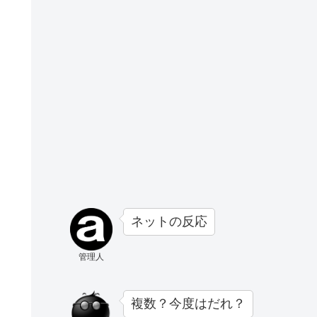
ネットの反応
管理人
複数？今度はだれ？