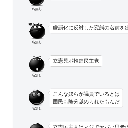
名無し
厳罰化に反対した変態の名前を
名無し
立憲児ポ推進民主党
名無し
こんな奴らが議員でいるとは
国民も随分舐められたもんだ
名無し
立憲民主党はマジでヤバい思考