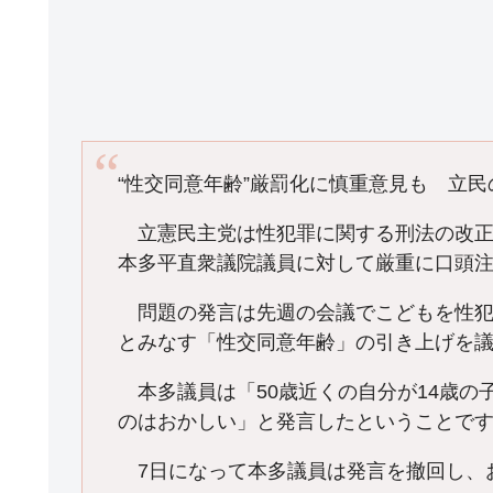
“性交同意年齢”厳罰化に慎重意見も 立民
立憲民主党は性犯罪に関する刑法の改正
本多平直衆議院議員に対して厳重に口頭
問題の発言は先週の会議でこどもを性犯
とみなす「性交同意年齢」の引き上げを
本多議員は「50歳近くの自分が14歳の
のはおかしい」と発言したということで
7日になって本多議員は発言を撤回し、