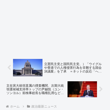
立憲民主党と国民民主党、）「ウイグル
や香港での人権侵害行為を非難する国会
決議案」を了承 ＝ネットの反応「へー
ー立憲民主党がね、評価する」「さああ
とは中国共産党の傀儡、公明党と二階派
だけだな」
文在寅大統領直属の捜査機関、次期大統
領選候補支持率トップの尹錫悦（ユン・
ソンヨル）前検事総長を職権乱用などの
疑いで捜査 ＝ネットの反応「ついに高
位公職者犯罪捜査処（ゲシュタポ）が動
き出したｗｗｗ」「よし！それでこそ独
ホーム
政治最新ニュース
裁者だ！」