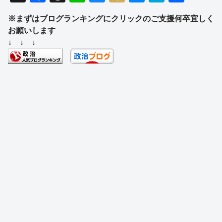
a
hr
n
u
ixi
e
at
有
※まずはブログランキングにクリックのご支援何卒宜しく
c
e
e
e
ss
e
お願いします
e
a
sk
e
n
↓ ↓ ↓
b
d
y
n
a
o
s
g
o
er
k