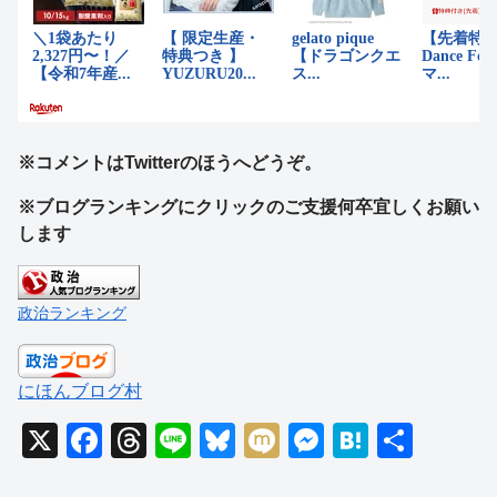
※コメントはTwitterのほうへどうぞ。
※ブログランキングにクリックのご支援何卒宜しくお願い
します
政治ランキング
にほんブログ村
X
F
T
Li
Bl
M
M
H
共
a
hr
n
u
ixi
e
at
有