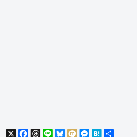
X
F
T
Li
Bl
M
M
H
共