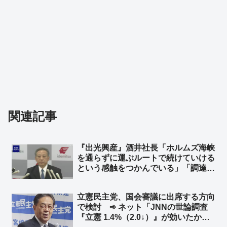
関連記事
『出光興産』酒井社長「ホルムズ海峡
を通らずに運ぶルートで続けていける
という感触をつかんでいる」「調達は
前年比で極端に下がっている状況では
ない」➾ 「日本は6月に詰む。もう
立憲民主党、国会審議に出席する方向
『ホルムズ海峡を通る』一択しかな
で検討 ➾ ネット「JNNの世論調査
い」の境野春彦さん、詰む…
『立憲 1.4%（2.0↓）』が効いたか？