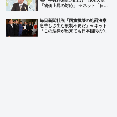
発行手数料5倍に値上げ 茂木大臣
「物価上昇の対応」 ➾ ネット「日本
での犯罪数に応じて、国ごとに毎年増
えるようにしたらええねん」
毎日新聞社説「国旗損壊の処罰法案
息苦しさ生む規制不要だ」➾ ネット
「この法律が出来ても日本国民の99%
は息苦しくないと思うぞ？ｗ」「息苦
しいなら求心を飲みなさい」