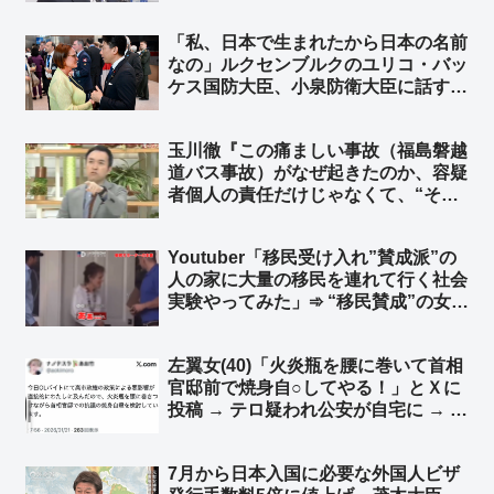
w」「『先生が迎えに来てくれないと
学校へは行かない！』と言っていた登
「私、日本で生まれたから日本の名前
校拒否のガキ、全然迎えに来てくれな
なの」ルクセンブルクのユリコ・バッ
いので登校を決意した？」
ケス国防大臣、小泉防衛大臣に話す
※ユリコ・バッケス氏（Yuriko
Backes）は神戸生まれ ➾ ネット
玉川徹『この痛ましい事故（福島磐越
「『僕も日本で生まれたからずっと日
道バス事故）がなぜ起きたのか、容疑
本の名前なんです』って返して欲し
者個人の責任だけじゃなくて、“その
い」
背後にある問題”がこの事故に何か繋
がっている部分があるんだとすれば、
Youtuber「移民受け入れ”賛成派”の
それはやはり解明しなければいけな
人の家に大量の移民を連れて行く社会
い』➾ ネット「異論はない、その熱量
実験やってみた」➾ “移民賛成”の女性
で辺野古やれよ」
「帰って！」
左翼女(40)「火炎瓶を腰に巻いて首相
官邸前で焼身自○してやる！」とＸに
投稿 → テロ疑われ公安が自宅に → 左
翼女「冗談だったのに…」➾ ネット
「テロ予告しておいて警察が来たら被
7月から日本入国に必要な外国人ビザ
害者面って、まんま左翼仕草だな」