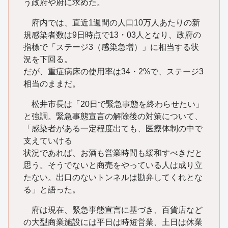
う政府や府に求めた。
府内では、直近1週間の人口10万人あたりの新
規感染者数は9日時点で13・03人となり、政府の
指標で「ステージ3（感染急増）」に相当する状
況を下回る。
だが、重症病床の使用率は34・2%で、ステージ3
相当のままだ。
松井市長は「20日で緊急事態を終わらせたい」
と強調。緊急事態宣言の解除後の対策について、
「感染者がある一定程度出ても、医療体制の中で
支えていける
状況であれば、お酒も営業時間も緩和すべきだと
思う。そうでないと商売をやっている人は成り立
たない。出口のないトンネルは勘弁してくれとな
る」と語った。
府は現在、緊急事態宣言に基づき、百貨店など
の大型商業施設には平日は時短営業、土日は休業