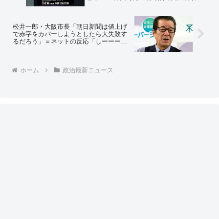
開幕式出席の可能性はほとんどない」
青瓦台「日本の一方的な希望や期待を反
映した記事だ」＝ネットの反応「期待な
んかしてねーよｗ」
松井一郎・大阪市長「朝日新聞は値上げ
で赤字をカバーしようとしたら大失敗す
るだろう」＝ネットの反応「しーーーー
ーーっ！ そんなことはみんな分かって
る！ 気づいてないのは朝日だけだか
ら！」「ペット用トイレシート事業に注
ホーム
政治最新ニュース
力すべき」