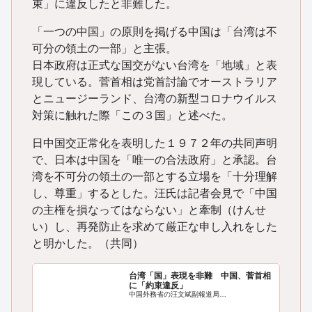
束」に違反したと非難した。
「一つの中国」の原則を掲げる中国は「台湾は不
可分の領土の一部」と主張。
日本政府は正式な国交がない台湾を「地域」と表
現している。菅首相は党首討論でオーストラリア
とニュージーランド、台湾の新型コロナウイルス
対策に触れた際「この３国」と述べた。
日中国交正常化を表明した１９７２年の共同声明
で、日本は中国を「唯一の合法政府」と承認。台
湾を不可分の領土の一部とする立場を「十分理解
し、尊重」するとした。汪氏は記者会見で「中国
の主権を損なってはならない」と牽制（けんせ
い）し、再発防止を求めて厳正な申し入れをした
と明かした。（共同）
台湾「国」表現を非難 中国、菅首相
に「約束違反」
中国外務省の汪文斌副報道局…