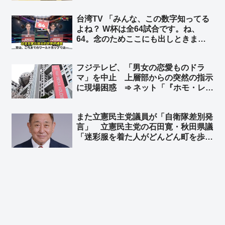
「似ているとかそういう次元じゃねー
台湾TV 「みんな、この数字知ってる
だろｗｗ」「東京ばな奈は韓国起源く
よね？ W杯は全64試合です。ね、
るなｗｗ」
64。念のためここにも出しときまし
ょう。はい、64、64、64ですよ」➾
ネット「ちなみに64のパネルを動か
フジテレビ、「男女の恋愛ものドラ
してるのは、ぼかしモザイク対策の為
マ」を中止 上層部からの突然の指示
ですw」
に現場困惑 ➾ ネット「『ホモ・レ
ズ』ドラマ一色にすればいいやんw」
また立憲民主党議員が「自衛隊差別発
言」 立憲民主党の石田寛・秋田県議
「迷彩服を着た人がどんどん町を歩く
ようになれば観光にも影響する」➾ ネ
ット「海外では街中で普通に見るけ
ど？」「軍人をリスペクトする国々か
ら観光に来てるんだぞ！！」