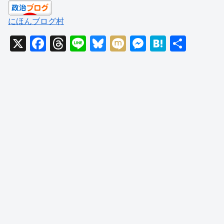
にほんブログ村
X
F
T
Li
Bl
M
M
H
共
a
hr
n
u
ixi
e
at
有
c
e
e
e
ss
e
e
a
sk
e
n
b
d
y
n
a
o
s
g
o
er
k