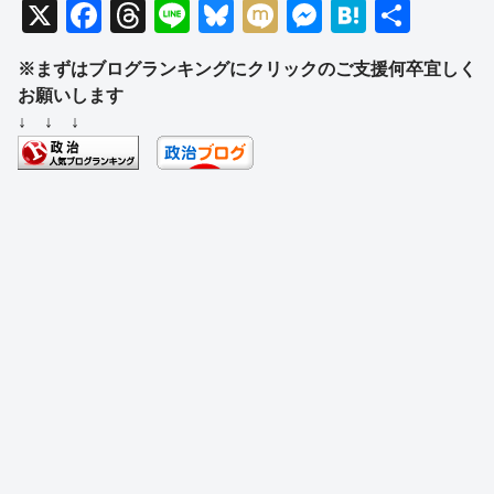
X
F
T
Li
Bl
M
M
H
共
a
hr
n
u
ixi
e
at
有
※まずはブログランキングにクリックのご支援何卒宜しく
c
e
e
e
ss
e
お願いします
e
a
sk
e
n
↓ ↓ ↓
b
d
y
n
a
o
s
g
o
er
k