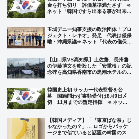
金を打ち切り 評価基準満たさず ➾
ネット「韓国ですら出来る事が出来な
い日本」
玉城デニー知事支援の政治団体「プロ
ジェクト・レキオ」発足 代表は儀保
唯・沖縄県議➾ ネット「代表の儀保唯
は北朝鮮シンパの人やね」「金正恩総
書記の誕生日祝賀とチュチェ思想沖縄
【山口県VS高知県】土佐藩、長州藩
セミナーに出てた儀保唯か…」
の伊藤博文を暗殺した「安重根」の記
念碑を高知県香南市の黒潮ホテルの敷
地内に建立 ➾ ネット「安倍元首相を
暗殺した山上徹也の記念碑を立てるよ
韓国史上初 サッカー代表監督を公
うなもんやな」
募 国籍問わず書類受付は8月9日〆
切 11月までの暫定指揮 ➾ ネット
「で、成績が悪いとまたサッカー協会
と監督を国会に呼んで吊るし上げるの
【韓国メディア】「『東京ばな奈』じ
か」「もう国会で決めろよw」
ゃなかったの？」… ロゴからパッケ
ージまで似ていると話題の韓国のスイ
ーツブランド「東京ベリー」➾ ネット