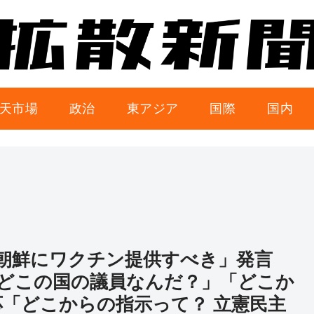
天市場
政治
東アジア
国際
国内
朝鮮にワクチン提供すべき」発言
どこの国の議員なんだ？」「どこか
応「どこからの指示って？ 立憲民主