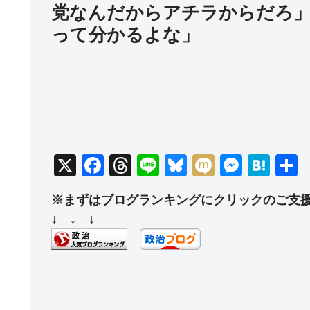
党なんだからアチラからだろ」
って分かるよな」
X
F
T
Li
Bl
M
M
H
a
hr
n
u
ixi
e
at
※まずはブログランキングにクリックのご支
c
e
e
e
ss
e
↓ ↓ ↓
e
a
sk
e
n
b
d
y
n
a
o
s
g
o
er