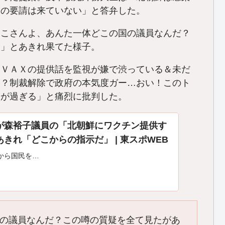
ンの要請は来ていない」と答弁した。
うこさんよ、あんた一体どこの国の議員なんだ？
い」とあきれ果てた様子。
ＶＡＸの提供話を監視が嫌で渋っている＆未だ
ろ？制裁解除で政府の本気度ガー…おい！このト
国が過ぎる」と痛烈に批判した。
が森裕子議員の「北朝鮮にワクチン提供す
きれ「どこからの指示だ」 | 東スポWEB
から国民を…
の議員なんだ？この噂の質疑を全て見たがあ