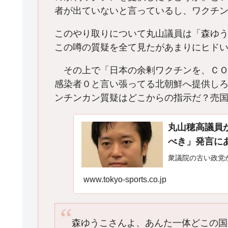
者が出ていないと言っているし、ワクチ
このやり取りについて丸山議員は「森ゆ
この噂の質疑を全て見たがあまりにヒド
その上で「日本の余剰ワクチンを、ＣＯ
感染者０と言い張ってる北朝鮮へ提供し
ンチンカン質疑はどこからの指示だ？売
丸山穂高議員
べき」発言にあ
衆議院の古い政党
www.tokyo-sports.co.jp
森ゆうこさんよ、あんた一体どこの国