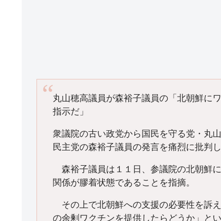
丸山穂高議員が森裕子議員の「北朝鮮に
指示だ」
衆議院の古い政党から国民を守る党・丸
民主党の森裕子議員の発言を痛烈に批判
森裕子議員は１１日、参議院の北朝鮮に
関係が膠着状態であることを指摘。
その上で北朝鮮への支援の必要性を訴え
の余剰ワクチンを提供したらどうか」と