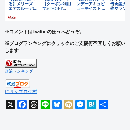
※コメントはTwitterのほうへどうぞ。
※ブログランキングにクリックのご支援何卒宜しくお願い
します
政治ランキング
にほんブログ村
X
F
T
Li
Bl
M
M
H
共
a
hr
n
u
ixi
e
at
有
c
e
e
e
ss
e