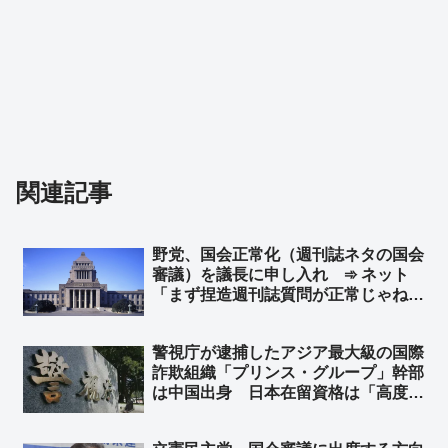
関連記事
野党、国会正常化（週刊誌ネタの国会
審議）を議長に申し入れ ➾ ネット
「まず捏造週刊誌質問が正常じゃねえ
よ」「不登校の子供が『学校が迎えに
来い』と？」「自ら議席削減の必要性
警視庁が逮捕したアジア最大級の国際
を証明していくスタイル」
詐欺組織「プリンス・グループ」幹部
は中国出身 日本在留資格は「高度専
門職」➾ ネット「世界的な詐欺を働い
てくれる『高度専門職』だったわけで