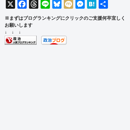
X
F
T
Li
Bl
M
M
H
共
a
hr
n
u
ixi
e
at
有
※まずはブログランキングにクリックのご支援何卒宜しく
c
e
e
e
ss
e
お願いします
e
a
sk
e
n
↓ ↓ ↓
b
d
y
n
a
o
s
g
o
er
k