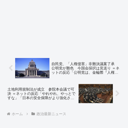
自民党、「人権侵害」非難決議案了承
公明党が難色 今国会採択は見送り ＝ネ
ットの反応「公明党は、金輪際『人権』
なんて言葉は口にするな！お前らの言う
『人権』はエセ人権だ！」「もう公明切
れよ、反社会的勢力そのものだろ」
土地利用規制法が成立 参院本会議で可
決 ＝ネットの反応「やれやれ、やっとで
すな」「日本の安全保障がより強化され
た更なる強化を願う！」
ホーム
政治最新ニュース