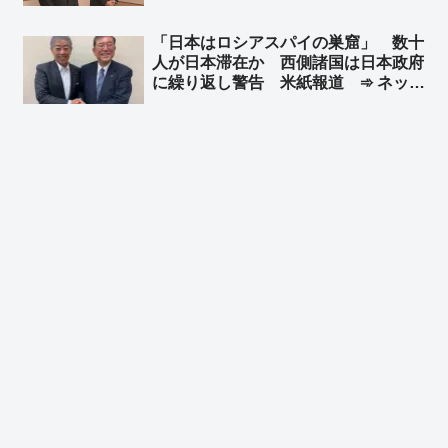
と指示を出した事実は変わらんだろ」
「普通は余震を考えるだろ、戻るよう
「日本はロシアスパイの巣窟」 数十
に言う時点で思慮がないのだよ」
人が日本滞在か 西側諸国は日本政府
に繰り返し警告 米紙報道 ➾ ネット
「岸田と石破の”昼行燈”政権の時だ
な」「『日本はスパイ天国ではない』
との答弁書を閣議決定した石破政権ｗ
ｗ」