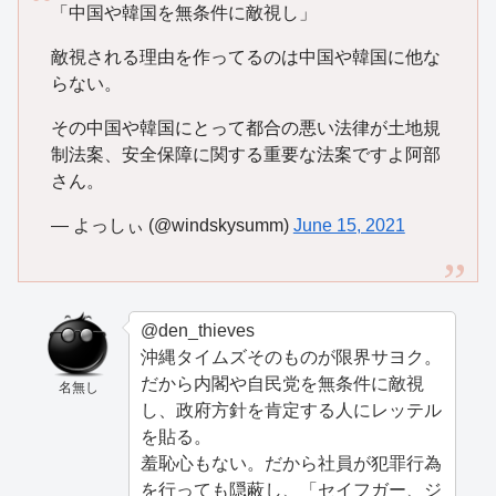
「中国や韓国を無条件に敵視し」
敵視される理由を作ってるのは中国や韓国に他な
らない。
その中国や韓国にとって都合の悪い法律が土地規
制法案、安全保障に関する重要な法案ですよ阿部
さん。
— よっしぃ (@windskysumm)
June 15, 2021
@den_thieves
沖縄タイムズそのものが限界サヨク。
だから内閣や自民党を無条件に敵視
名無し
し、政府方針を肯定する人にレッテル
を貼る。
羞恥心もない。だから社員が犯罪行為
を行っても隠蔽し、「セイフガー、ジ