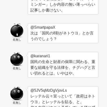
ミンガー」しか内容の無い薄っぺらい
記事しか書けない。
@SmartpapaX
次は「国民の8割がネトウヨ」とか言
うのでしょう？
名無し
@karanari1
国民の生命と財産の保障に関わる、重
要な組織を守る法律を、チグハグと言
名無し
い切れるとは。いやはや。
@5JV5qMzDgVjovLs
レッテル云々宣っといて「政府はネト
ウヨ」とレッテルを貼る、と。
名無し