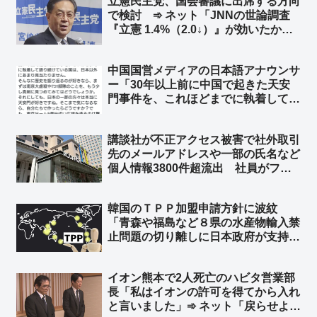
立憲民主党、国会審議に出席する方向
ですね？ 法務省さんw」「岸田政権、
で検討 ➾ ネット「JNNの世論調査
公明党が政権にいた時ですね？」
『立憲 1.4%（2.0↓）』が効いたか？
w」「『先生が迎えに来てくれないと
学校へは行かない！』と言っていた登
中国国営メディアの日本語アナウンサ
校拒否のガキ、全然迎えに来てくれな
ー「30年以上前に中国で起きた天安
いので登校を決意した？」
門事件を、これほどまでに執着して語
り続けている国は、日本以外にあまり
見当たりません」➾ ネット「アメリカ
講談社が不正アクセス被害で社外取引
大使館も6月4日に中国語で批判のポ
先のメールアドレスや一部の氏名など
ストしてるけど？ ルビオ国務長官も
個人情報3800件超流出 社員がフィ
w」
ッシングメールに引っかかる ➾ ネッ
ト「で、講談社グループの日刊ゲンダ
韓国のＴＰＰ加盟申請方針に波紋
イや週刊現代はこれからも政府の危機
「青森や福島など８県の水産物輸入禁
管理を批判するの？w」
止問題の切り離しに日本政府が支持」
に、国内の漁業者への配慮や自由貿易
の原則をめぐる疑問 ➾ ネット「非科
イオン熊本で2人死亡のハビタ営業部
学的な根拠で輸入規制をする国なんか
長「私はイオンの許可を得てから入れ
相手にするな！」
と言いました」➾ ネット「戻らせよう