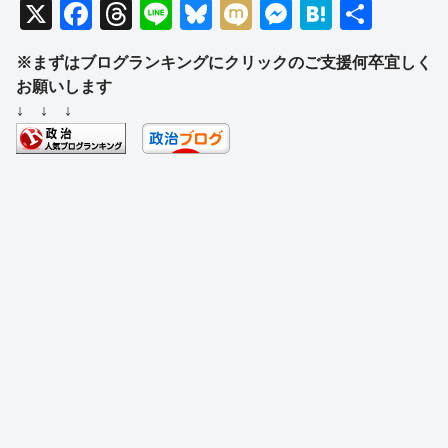
X
F
T
Li
Bl
M
M
H
共
a
hr
n
u
ixi
e
at
有
※まずはブログランキングにクリックのご支援何卒宜しく
c
e
e
e
ss
e
お願いします
e
a
sk
e
n
↓ ↓ ↓
b
d
y
n
a
o
s
g
o
er
k