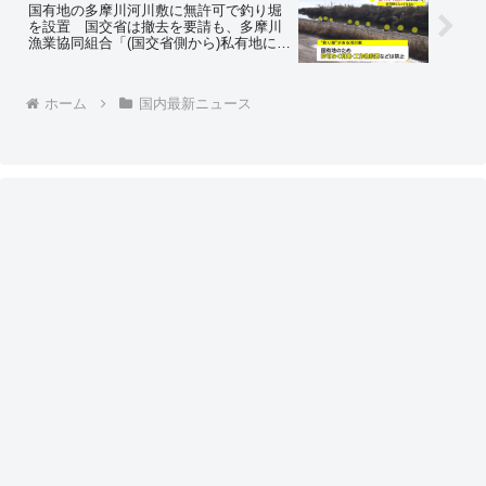
国有地の多摩川河川敷に無許可で釣り堀
を設置 国交省は撤去を要請も、多摩川
漁業協同組合「(国交省側から)私有地にし
てあげます」と提案をされたと主張 ＝
ネットの反応「河川敷を私有地にしてあ
げるって言うわけねーだろ！ｗｗｗ」
ホーム
国内最新ニュース
「てゆーか国交省は仕事しろよ」