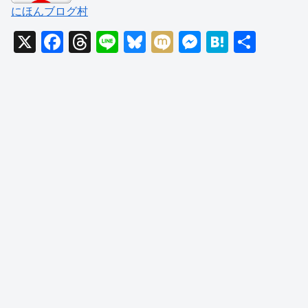
にほんブログ村
X
F
T
Li
Bl
M
M
H
共
a
hr
n
u
ixi
e
at
有
c
e
e
e
ss
e
e
a
sk
e
n
b
d
y
n
a
o
s
g
o
er
k