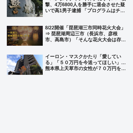
撃、4万6800人を勝手に退会させた疑
のかww」
いで高1男子逮捕 「プログラムはチャ
ットGPTに聞いた」➾ ネット「どん
だけ穴があるシステムだったんだよ
8/22開催「琵琶湖三市同時花火大会」
ｗ」「DAZNの年間契約者を解約させ
⇒ 琵琶湖周辺三市（長浜市、彦根
たら英雄だったかも」
市、高島市）「そんな花火大会は存在
しない」と声明を発表 消防署も「申
請はない」➾ ネット「チケット代金目
イーロン・マスクかたり「愛してい
的の詐欺？」
る」「５０万円を今送ってほしい」…
熊本県上天草市の女性が７０万円を送
金