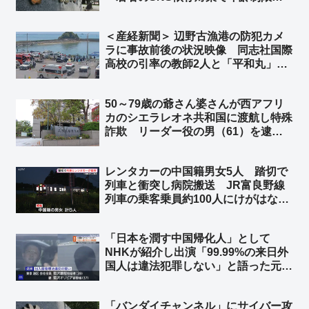
ける議論されてるが、先に老人を使用
禁止にした方がいいだろ」
＜産経新聞＞ 辺野古漁港の防犯カメ
ラに事故前後の状況映像 同志社国際
高校の引率の教師2人と「平和丸」の
船長、生徒らの安否確認せず ➾ ネッ
ト「新しい情報出れば出るほど、『平
50～79歳の爺さん婆さんが西アフリ
和』だの『人権』だの言ってる連中こ
カのシエラレオネ共和国に渡航し特殊
そ命を粗末に扱うのが良くわかる」
詐欺 リーダー役の男（61）を逮
捕 兵庫県警 ➾ ネット「79歳で西
アフリカから詐欺電話かけるって壮絶
レンタカーの中国籍男女5人 踏切で
な人生だな」
列車と衝突し病院搬送 JR富良野線
列車の乗客乗員約100人にけがはな
し 北海道上富良野町 ➾ ネット「こ
れは退院後、本国へトンズラですね」
「日本を潤す中国帰化人」として
NHKが紹介し出演「99.99%の来日外
国人は違法犯罪しない」と語った元中
国人を逮捕 在日中国人富裕層向けベ
ビーシッターを不正入国させ斡旋 ➾ネ
「バンダイチャンネル」にサイバー攻
ット「0.01%側の人物をNHKが選んだ