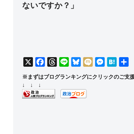
ないですか？」
X
F
T
Li
Bl
M
M
H
a
hr
n
u
ixi
e
at
※まずはブログランキングにクリックのご支
c
e
e
e
ss
e
↓ ↓ ↓
e
a
sk
e
n
b
d
y
n
a
o
s
g
o
er
k