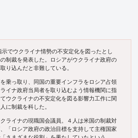
指示でウクライナ情勢の不安定化を図ったとし
への制裁を発表した。ロシアがウクライナ政府の
を取り込んだと非難している。
府を乗っ取り、同国の重要インフラをロシア占領
クライナ政府当局者を取り込むよう情報機関に指
けてウクライナの不安定化を図る影響力工作に関
４人に制裁を科した。
ウクライナの現職国会議員。４人は米国の制裁対
下、「ロシア政府の政治目標を支持して主権国家
で「さまざまな役割」を果たしていたという。