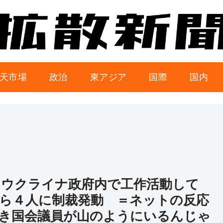
天市場
政治
東アジア
国際
国内
、ウクライナ政府内で工作活動して
ら４人に制裁発動 ＝ネットの反応
き国会議員が山のようにいるんじゃ