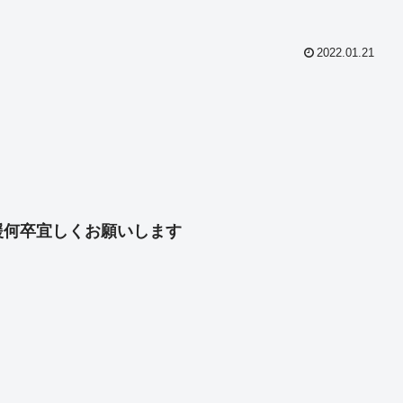
2022.01.21
共
有
援何卒宜しくお願いします