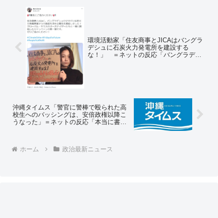
環境活動家「住友商事とJICAはバングラ
デシュに石炭火力発電所を建設する
な！」 ＝ネットの反応「バングラディ
シュの為になるの？」「パングラデシュ
の人には電気は要らないという署名です
か？」「日本が撤退しても中国が造るだ
け」「フルボッコでワロタ」
沖縄タイムス「警官に警棒で殴られた高
校生へのバッシングは、安倍政権以降こ
うなった」＝ネットの反応「本当に書い
ていてワロタ」「知ってる、二日目のカ
レーが美味しいのもアベのせい」「安倍
依存性こじらせ過ぎｗｗ」
ホーム
政治最新ニュース