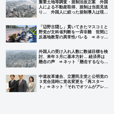
重要土地等調査・規制法改正案 外国
人による不動産取得、規制は当面見送
り… 外国人に絞った規制導入は現時
点で困難と判断 ➾ ネット「じゃあ
GATTを一旦抜けろよ」「日本人含め
「辺野古隠し」貫いてきたマスコミと
て規制しろ」
野党が文科省判断を一斉非難 世間に
反基地教育の異常性バレる ➾ ネット
「マスコミはみんな仲良く黙殺路線だ
ったのにねw 文科省にムカついて我慢
外国人の受け入れ人数に数値目標を検
できなくなっちゃったんだな」
討、来年３月に基本方針… 経済界は
懸念の声 ➾ ネット「懸念するなら外
国人犯罪にも責任持てよ」
中道改革連合、立憲民主党と公明党の
３党合流時に党名変更を「再スター
ト」➾ ネット「それでオツムがアレな
有権者を騙せるね、頭いいね👍」
「『公立中』でいいんじゃない？ライ
バルは私学w」「党名ロンダリング以
外にやることあるだろ」