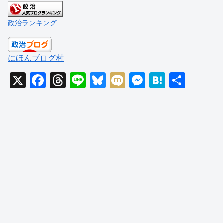
政治ランキング
にほんブログ村
X
F
T
Li
Bl
M
M
H
共
a
hr
n
u
ixi
e
at
有
c
e
e
e
ss
e
e
a
sk
e
n
b
d
y
n
a
o
s
g
o
er
k