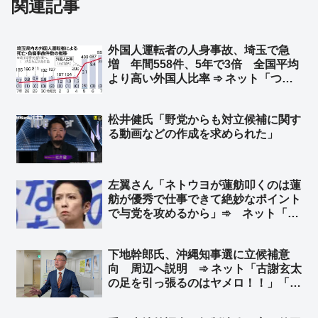
関連記事
外国人運転者の人身事故、埼玉で急
増 年間558件、5年で3倍 全国平均
より高い外国人比率 ➾ ネット「つま
り、本来起こらなかったはずの事故で
日常を奪われた人も3倍に増えたとい
松井健氏「野党からも対立候補に関す
うことですね」「外国人違法特区なん
る動画などの作成を求められた」
だろう」
左翼さん「ネトウヨが蓮舫叩くのは蓮
舫が優秀で仕事できて絶妙なポイント
で与党を攻めるから」➾ ネット「面
白いからそのままの認識で居て欲しい
w」
下地幹郎氏、沖縄知事選に立候補意
向 周辺へ説明 ➾ ネット「古謝玄太
の足を引っ張るのはヤメロ！！」「ふ
ざけんなよマジで」