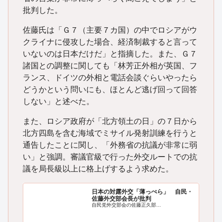
批判した。
佐藤氏は「Ｇ７（主要７カ国）の中でロシアがウ
クライナに侵攻した場合、経済制裁すると言って
いないのは日本だけだ」と指摘した。また、Ｇ７
諸国との調整に関しても「林芳正外相が英国、フ
ランス、ドイツの外相と電話会談ぐらいやったら
どうかという問いにも、ほとんど逃げ回って回答
しない」と述べた。
また、ロシア政府が「北方領土の日」の７日から
北方四島を含む海域でミサイル発射訓練を行うと
通告したことに関し、「外務省の抗議が非常に弱
い」と強調。審議官級で行った外交ルートでの抗
議を局長級以上に格上げするよう求めた。
日本の対露外交「薄っぺら」 自民・
佐藤外交部会長が批判
自民党外交部会の佐藤正久部…