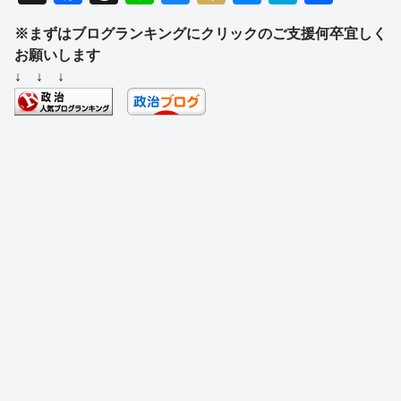
a
hr
n
u
ixi
e
at
有
※まずはブログランキングにクリックのご支援何卒宜しく
c
e
e
e
ss
e
お願いします
e
a
sk
e
n
↓ ↓ ↓
b
d
y
n
a
o
s
g
o
er
k