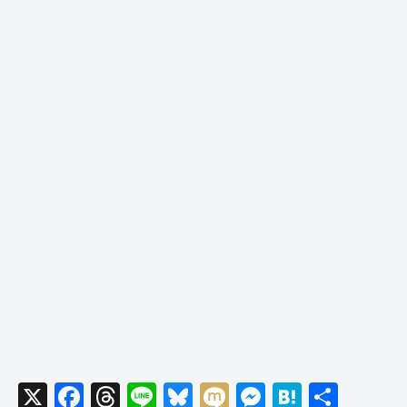
X
F
T
Li
Bl
M
M
H
共