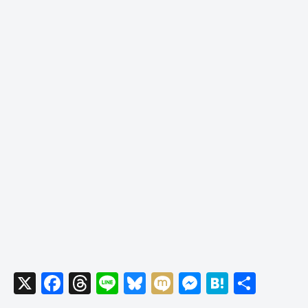
X
F
T
Li
Bl
M
M
H
共
a
hr
n
u
ixi
e
at
有