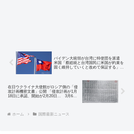
バイデン大統領が台湾に特使団を派遣
米国「蔡総統と台湾国民に米国が約束を
固く維持していくと改めて保証する」
台湾は正式に「クアッド参加希望」を表
明 ポンペオ元国務長官も今日３日に台
湾を訪問 ＝ネットの反応「これと今日
の台湾の大規模停電と関係ある？」
在日ウクライナ大使館がロシア側の「侵
攻計画機密文書」公開 「侵攻計画が1月
18日に承認、開始が2月20日… 3月6日
まで」北京五輪の日程を意識か ＝ネッ
トの反応「あと3日しかないから無理や
ろ」「冬季五輪とパラリンピックの間に
火器オリンピックを開いてしまったか」
ホーム
国際最新ニュース