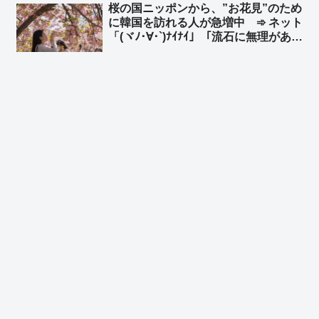
桜の国ニッポンから、”お花見”のため
に韓国を訪れる人が急増中 ➾ ネット
「(ヾﾉ･∀･`)ﾅｲﾅｲ」「流石に無理があ
る… 嘘をつくのもほどほどに」