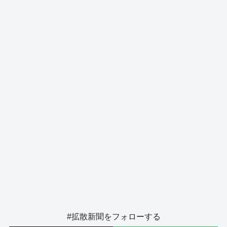
o
s
g
o
er
k
#拡散新聞をフォローする