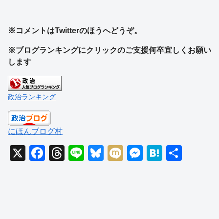
※コメントはTwitterのほうへどうぞ。
※ブログランキングにクリックのご支援何卒宜しくお願い
します
政治ランキング
にほんブログ村
X
F
T
Li
Bl
M
M
H
共
a
hr
n
u
ixi
e
at
有
c
e
e
e
ss
e
e
a
sk
e
n
b
d
y
n
a