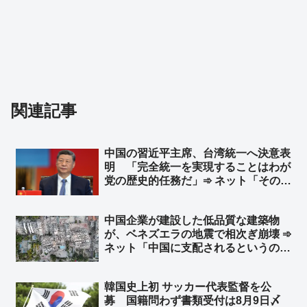
関連記事
中国の習近平主席、台湾統一へ決意表
明 「完全統一を実現することはわが
党の歴史的任務だ」➾ ネット「そのた
めの民族団結法か」
中国企業が建設した低品質な建築物
が、ベネズエラの地震で相次ぎ崩壊 ➾
ネット「中国に支配されるというのは
こういう事。日本も中国に支配された
ら中国企業の手抜き建築物だらけにな
韓国史上初 サッカー代表監督を公
り、多くの日本国民が建築物の下敷き
募 国籍問わず書類受付は8月9日〆
に…」