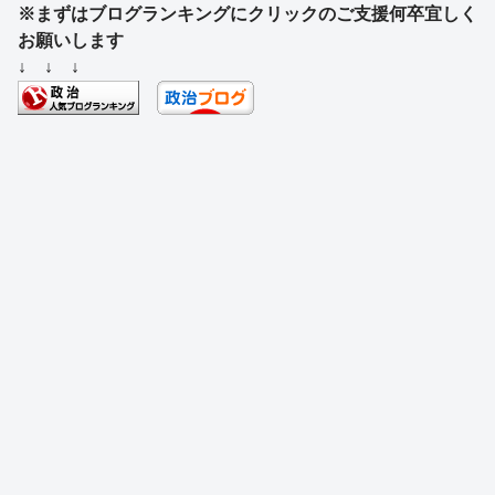
※まずはブログランキングにクリックのご支援何卒宜しく
c
e
e
e
ss
e
お願いします
e
a
sk
e
n
↓ ↓ ↓
b
d
y
n
a
o
s
g
o
er
k