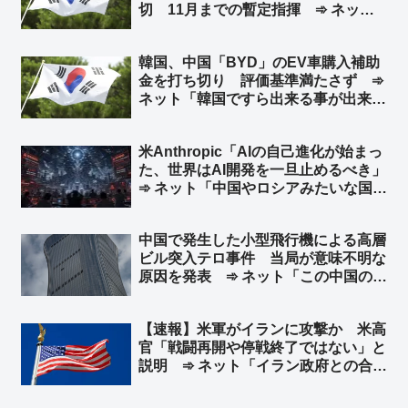
切 11月までの暫定指揮 ➾ ネット
「で、成績が悪いとまたサッカー協会
と監督を国会に呼んで吊るし上げるの
韓国、中国「BYD」のEV車購入補助
か」「もう国会で決めろよw」
金を打ち切り 評価基準満たさず ➾
ネット「韓国ですら出来る事が出来な
い日本」
米Anthropic「AIの自己進化が始まっ
た、世界はAI開発を一旦止めるべき」
➾ ネット「中国やロシアみたいな国が
ある限り無理だな」「映画化まったな
し！」
中国で発生した小型飛行機による高層
ビル突入テロ事件 当局が意味不明な
原因を発表 ➾ ネット「この中国のシ
ナリオを真顔で受け止める様になった
ら頭パだよな…」「察しろと言いたげ
【速報】米軍がイランに攻撃か 米高
な記事だなw」
官「戦闘再開や停戦終了ではない」と
説明 ➾ ネット「イラン政府との合意
は守られているが、イラン革命防衛隊
は別ということか」