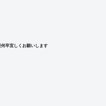
共
有
援何卒宜しくお願いします