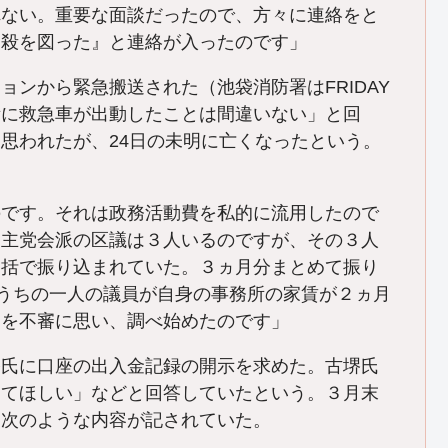
れない。重要な面談だったので、方々に連絡をと
自殺を図った』と連絡が入ったのです」
ンから緊急搬送された（池袋消防署はFRIDAY
所に救急車が出動したことは間違いない」と回
思われたが、24日の未明に亡くなったという。
のです。それは政務活動費を私的に流用したので
民主党会派の区議は３人いるのですが、その３人
一括で振り込まれていた。３ヵ月分まとめて振り
のうちの一人の議員が自身の事務所の家賃が２ヵ月
とを不審に思い、調べ始めたのです」
堺氏に口座の出入金記録の開示を求めた。古堺氏
ってほしい」などと回答していたという。３月末
、次のような内容が記されていた。