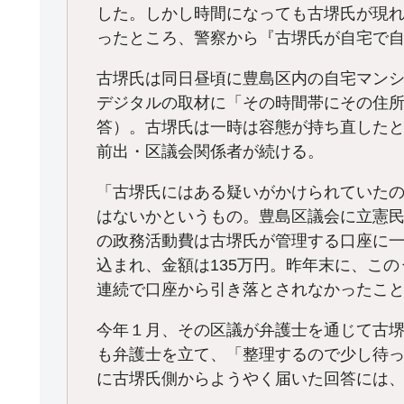
した。しかし時間になっても古堺氏が現
ったところ、警察から『古堺氏が自宅で
古堺氏は同日昼頃に豊島区内の自宅マンショ
デジタルの取材に「その時間帯にその住
答）。古堺氏は一時は容態が持ち直したと
前出・区議会関係者が続ける。
「古堺氏にはある疑いがかけられていた
はないかというもの。豊島区議会に立憲
の政務活動費は古堺氏が管理する口座に
込まれ、金額は135万円。昨年末に、こ
連続で口座から引き落とされなかったこ
今年１月、その区議が弁護士を通じて古
も弁護士を立て、「整理するので少し待
に古堺氏側からようやく届いた回答には