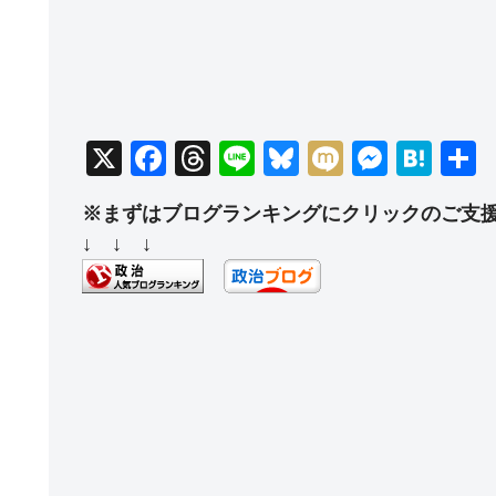
X
F
T
Li
Bl
M
M
H
a
hr
n
u
ixi
e
at
※まずはブログランキングにクリックのご支
c
e
e
e
ss
e
↓ ↓ ↓
e
a
sk
e
n
b
d
y
n
a
o
s
g
o
er
k