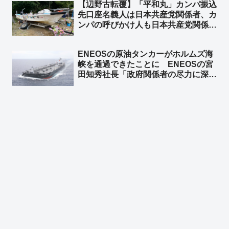
【辺野古転覆】「平和丸」カンパ振込
ど？」「軍人をリスペクトする国々か
先口座名義人は日本共産党関係者、カ
ら観光に来てるんだぞ！！」
ンパの呼びかけ人も日本共産党関係
者 もちろん「平和丸」船長も日本共
産党関係者 ➾ ネット「マスゴミ『報
ENEOSの原油タンカーがホルムズ海
道しない自由を発動しまーー
峡を通過できたことに ENEOSの宮
す！！』」
田知秀社長「政府関係者の尽力に深く
感謝する」➾ ネット「元ENEOSの境
野春彦、詰むｗ」