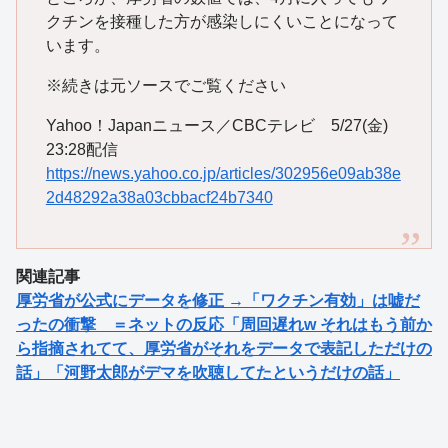
クチンを接種した方が感染しにくいことになって
います。
※続きは元ソースでご覧ください
Yahoo！Japanニュース／CBCテレビ 5/27(金)
23:28配信
https://news.yahoo.co.jp/articles/302956e09ab38e
2d48292a38a03cbbacf24b7340
関連記事
厚労省が公式にデータを修正 →「ワクチン有効」は嘘だ
ったの衝撃 ＝ネットの反応「周回遅れw それはもう前か
ら指摘されてて、厚労省がそれをデータで表記しただけの
話」「河野太郎がデマを吹聴してたというだけの話」