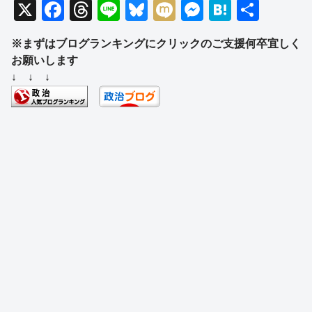
X
F
T
Li
Bl
M
M
H
共
a
hr
n
u
ixi
e
at
有
※まずはブログランキングにクリックのご支援何卒宜しく
c
e
e
e
ss
e
お願いします
e
a
sk
e
n
↓ ↓ ↓
b
d
y
n
a
o
s
g
o
er
k