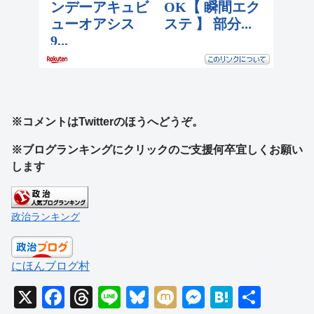
※コメントはTwitterのほうへどうぞ。
※ブログランキングにクリックのご支援何卒宜しくお願い
します
政治ランキング
にほんブログ村
X
F
T
Li
Bl
M
M
H
共