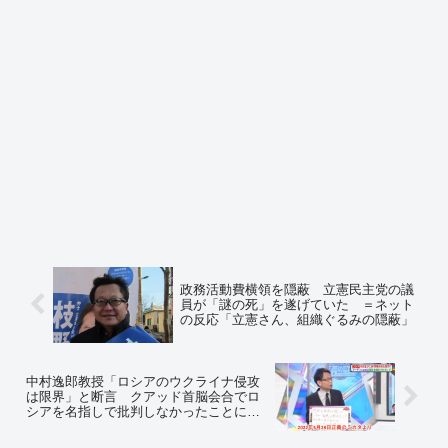
政務活動費横領を隠蔽 立憲民主党の議
員が「謎の死」を遂げていた ＝ネット
の反応「立憲さん、組織ぐるみの隠蔽」
中村逸郎教授「ロシアのウクライナ侵攻
は限界」と断言 クアッド首脳会合でロ
シアを名指しで批判しなかったことに
「バイデン大統領にはロシアの終わりが
見えているから」