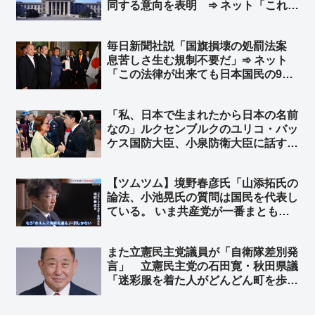
同する意向を表明 ➾ ネット「これで
決まりか」
毎日新聞社説「国旗損壊の処罰法案
息苦しさ生む規制不要だ」➾ ネット
「この法律が出来ても日本国民の99%
は息苦しくないと思うぞ？ｗ」「息苦
しいなら求心を飲みなさい」
「私、日本で生まれたから日本の名前
なの」ルクセンブルクのユリコ・バッ
ケス国防大臣、小泉防衛大臣に話す
※ユリコ・バッケス氏（Yuriko
Backes）は神戸生まれ ➾ ネット
【ツムツム】境野春彦氏「山添拓氏の
「『僕も日本で生まれたからずっと日
論法、小池晃氏の質問は国民を代表し
本の名前なんです』って返して欲し
ている。 いま共産党が一番まとも」➾
い」
ネット「自分からヅラを外すスタイ
ル」「高市を批判するやつらはこんな
また立憲民主党議員が「自衛隊差別発
カテゴリーw」「もはやネットのおも
言」 立憲民主党の石田寛・秋田県議
ちゃw」
「迷彩服を着た人がどんどん町を歩く
ようになれば観光にも影響する」➾ ネ
ット「海外では街中で普通に見るけ