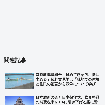
関連記事
京都教職員組合「極めて恣意的、撤回
求める」辺野古見学は「現地での体験
と住民の証言から戦争について学び理
解することを目的にしている」➾ ネッ
ト「あの報告書を読んで萎縮する教師
日本維新の会と日本保守党、飲食料品
は読解力のない教師」「辺野古住民か
の消費税率を1％に引き下げる案に賛
ら嫌われてるっつーの！」