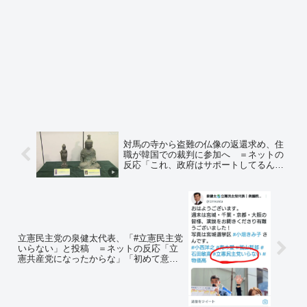
対馬の寺から盗難の仏像の返還求め、住
職が韓国での裁判に参加へ ＝ネットの
反応「これ、政府はサポートしてるん
か？」「韓国から仏像すら取り返せない
政府が『拉致被害者を取り戻す』とか、
片腹痛いぜ」
立憲民主党の泉健太代表、「#立憲民主党
いらない」と投稿 ＝ネットの反応「立
憲共産党になったからな」「初めて意見
あったな」