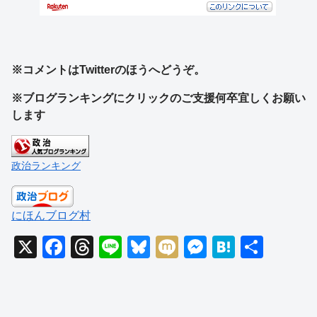
※コメントはTwitterのほうへどうぞ。
※ブログランキングにクリックのご支援何卒宜しくお願い
します
政治ランキング
にほんブログ村
X
F
T
Li
Bl
M
M
H
共
a
hr
n
u
ixi
e
at
有
c
e
e
e
ss
e
e
a
sk
e
n