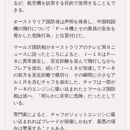
るが、航空機を妨害する目的で使用することもで
きる。
オーストラリア国防省は声明を発表し、中国戦闘
機の飛行について「Ｐ―８機とその乗員の安全を
脅かした危険行為」と位置付けた。
マールズ国防相がオーストラリアのテレビ局９ニ
ュースに語ったところによると、Ｊ―１６はＰ―
８に異常接近し、至近距離を並んで飛行しながら
フレアを放出。続いてＪ―１６が加速してＰ―８
の前方を至近距離で横切り、その瞬間に小さなア
ルミ片を含むチャフを放出した。チャフは一部が
Ｐ―８のエンジンに吸い込まれたとマールズ国防
相は述べ、「明らかに非常に危険」だったとして
いる。
専門家によると、チャフがジェットエンジンに吸
い込まれればブレードが損傷しかねず、最悪の場
合は墜落することもある。