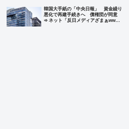
ら中国企業の手抜き建築物だらけにな
韓国大手紙の「中央日報」 資金繰り
り、多くの日本国民が建築物の下敷き
悪化で再建手続きへ 債権団が同意
に…」
➾ ネット「反日メディアざまぁww」
「旭日旗を戦犯旗と捏造した嘘つきメ
ディアはいらない」「１面に『日本沈
没』なんて記事にしてるからバチが当
たったんだなw」