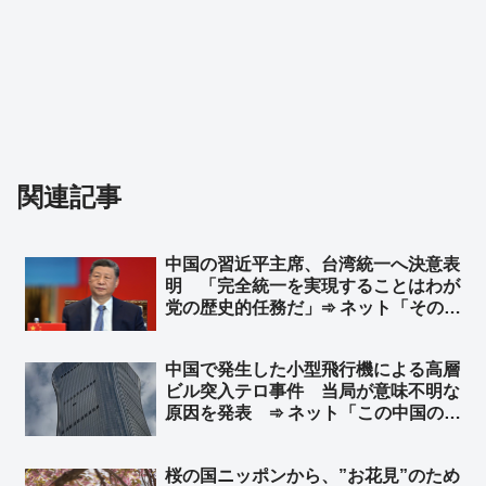
関連記事
中国の習近平主席、台湾統一へ決意表
明 「完全統一を実現することはわが
党の歴史的任務だ」➾ ネット「そのた
めの民族団結法か」
中国で発生した小型飛行機による高層
ビル突入テロ事件 当局が意味不明な
原因を発表 ➾ ネット「この中国のシ
ナリオを真顔で受け止める様になった
ら頭パだよな…」「察しろと言いたげ
桜の国ニッポンから、”お花見”のため
な記事だなw」