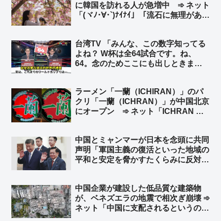
に韓国を訪れる人が急増中 ➾ ネット
「(ヾﾉ･∀･`)ﾅｲﾅｲ」「流石に無理があ
る… 嘘をつくのもほどほどに」
台湾TV 「みんな、この数字知ってる
よね？ W杯は全64試合です。ね、
64。念のためここにも出しときまし
ょう。はい、64、64、64ですよ」➾
ネット「ちなみに64のパネルを動か
ラーメン「一蘭（ICHIRAN）」のパ
してるのは、ぼかしモザイク対策の為
クリ「一蘭（ICHRAN）」が中国北京
ですw」
にオープン ➾ ネット「ICHRAN ｗ
ｗｗｗｗｗ」「一蘭去ってまた一蘭」
中国とミャンマーが日本を念頭に共同
声明「軍国主義の復活といった地域の
平和と安定を脅かすたくらみに反対す
る」 ➾ ネット「軍国主義の軍事政権
同士がどんなギャグだよw」「ビルマ
中国企業が建設した低品質な建築物
のたわごと」
が、ベネズエラの地震で相次ぎ崩壊 ➾
ネット「中国に支配されるというのは
こういう事。日本も中国に支配された