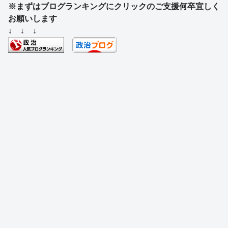
※まずはブログランキングにクリックのご支援何卒宜しく
c
e
e
e
ss
e
お願いします
e
a
sk
e
n
↓ ↓ ↓
b
d
y
n
a
o
s
g
o
er
k