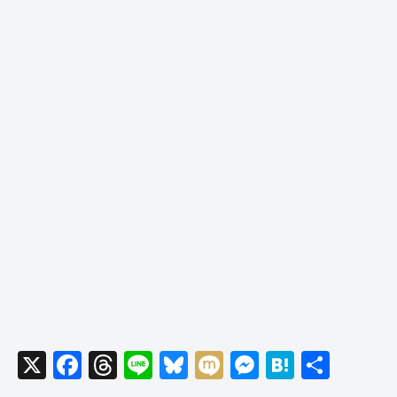
X
F
T
Li
Bl
M
M
H
共
a
hr
n
u
ixi
e
at
有