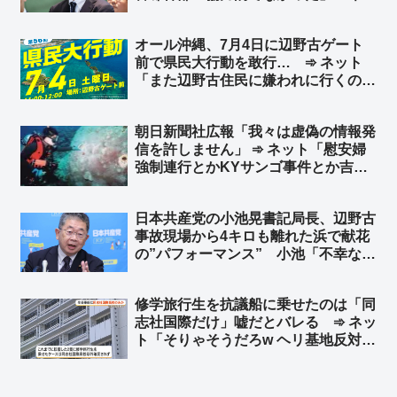
ト「緊縮・増税派にとってのエース級
だろ」「岸田政権で『増税請負人』っ
オール沖縄、7月4日に辺野古ゲート
て言われてた奴だな」「財務省のエー
前で県民大行動を敢行… ➾ ネット
ス＝国民の敵」
「また辺野古住民に嫌われに行くの
か」「懲りねー奴らだな」
朝日新聞社広報「我々は虚偽の情報発
信を許しません」 ➾ ネット「慰安婦
強制連行とかKYサンゴ事件とか吉田
調書のこと？」
日本共産党の小池晃書記局長、辺野古
事故現場から4キロも離れた浜で献花
の”パフォーマンス” 小池「不幸な事
故の政治利用をやめろ！」➾ ネット
「共産党関係団体が高校生を政治利用
修学旅行生を抗議船に乗せたのは「同
したことで起こった事故だぞ？」「マ
志社国際だけ」嘘だとバレる ➾ ネッ
ジで言ってるなら人間じゃねぇ」
ト「そりゃそうだろw ヘリ基地反対協
議会が修学旅行の中学生を乗せたこと
をブログに書いてるんだから」「東京
都内の2校だけでは済まないと思う