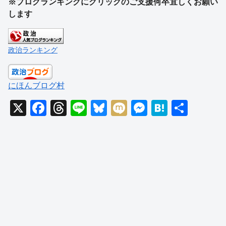
※ブログランキングにクリックのご支援何卒宜しくお願い
します
政治ランキング
にほんブログ村
X
F
T
Li
Bl
M
M
H
共
a
hr
n
u
ixi
e
at
有
c
e
e
e
ss
e
e
a
sk
e
n
b
d
y
n
a
o
s
g
o
er
k