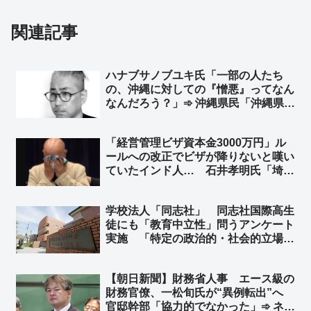
関連記事
ハナブサノブユキ氏「一部の人たち
の、沖縄に対しての『憎悪』ってなん
なんだろう？」➾ 沖縄県民「沖縄県民
の私が言うね。沖縄は全く叩かれてな
い。むしろ、お前みたいな奴が『沖
「経営管理ビザ資本金3000万円」ル
縄』を利用して、さも沖縄の代弁者か
ールへの改正でビザが降りないと嘆い
のように語る奴に『憎悪』が向かって
ていたインド人… 石井孝明氏「埼玉
いる」
県政界筋からの話。ビザ規制強化前か
ら騒いでいるようで、『3000万円資
学校法人「同志社」 同志社国際高生
本金』のせいではなく別件の理由の
徒にも「教育中立性」問うアンケート
『やらかし』のようです」
実施 「特定の政治的・社会的立場を
支持する一方的な説明や発言を見聞き
したか」「政治的に見解の対立がある
【朝日新聞】財務省人事 エース級の
事柄について、異なる考え方も紹介し
財務官僚、一松旬氏が“異例転出”へ
たか」など21問
官邸幹部「協力的でなかった」➾ ネッ