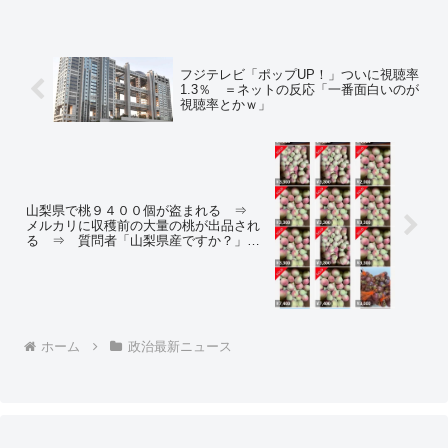
フジテレビ「ポップUP！」ついに視聴率
1.3％ ＝ネットの反応「一番面白いのが
視聴率とかｗ」
山梨県で桃９４００個が盗まれる ⇒
メルカリに収穫前の大量の桃が出品され
る ⇒ 質問者「山梨県産ですか？」
⇒ 出品者「山崎県産です」
ホーム
政治最新ニュース