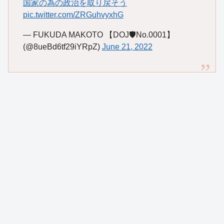
国家の為の政治を取り戻そう
pic.twitter.com/ZRGuhvyxhG
— FUKUDA MAKOTO 【DOJ🛡No.0001】
(@8ueBd6tf29iYRpZ)
June 21, 2022