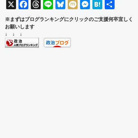
X
F
T
Li
Bl
M
M
H
共
a
hr
n
u
ixi
e
at
有
※まずはブログランキングにクリックのご支援何卒宜しく
c
e
e
e
ss
e
お願いします
e
a
sk
e
n
↓ ↓ ↓
b
d
y
n
a
o
s
g
o
er
k