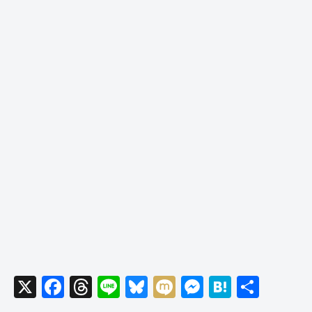
X
F
T
Li
Bl
M
M
H
共
a
hr
n
u
ixi
e
at
有