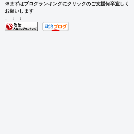
※まずはブログランキングにクリックのご支援何卒宜しく
c
e
e
e
ss
e
お願いします
e
a
sk
e
n
↓ ↓ ↓
b
d
y
n
a
o
s
g
o
er
k