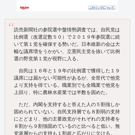
読売新聞社の参院選中盤情勢調査では、自民党は
比例選（改選定数５０）で２０１９年参院選に続
いて第１党を確保する勢いだ。日本維新の会は大
幅な議席増をうかがい、立憲民主党を抜いて比例
選の野党第１党が視野に入る。
自民は１６年と１９年の比例選で獲得した１９
議席には届かない可能性があるが、全世代で他党
より支持を得ている。職業別でも全職業で他党を
上回り、特に農林水産業では半数を固めた。
ただ、内閣を支持すると答えた人の５割強しか
固められていない。自民支持層でも８割弱の支持
にとどまり、他の主要政党がそれぞれの支持者を
８割から９割強固めているのと比べると低い。無
党派層からの支持も１割超と広がりに欠ける。