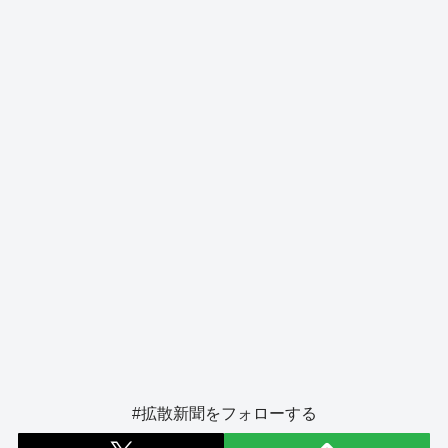
o
s
g
o
er
k
#拡散新聞をフォローする