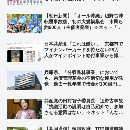
り、本来起こらなかったはずの事故で
日常を奪われた人も3倍に増えたとい
【朝日新聞】「オール沖縄」辺野古沖
うことですね」「外国人違法特区なん
転覆事故後、初の大規模集会 市民ら
だろう」
約600人（主催者発表）➾ ネット「じ
ゃあ60人くらい？」
日本共産党「これは酷い… 京都市で
マイナンバーカードを持たない29万
人がマイナポイント給付事業から排除
された」➾ ネット「ガソリン車買って
ＥＶ補助金もらえないって言ってる奴
兵庫県、「分収造林事業」において
と同レベル」「Ｔポイントカード持っ
も、県債管理基金の不適切な運用が発
てないけどＴポイントくださいｗｗ」
覚 過去十数年間で借金が100億円以
上も雪だるま式に膨れ上がり、金利補
填だけで年間5億円規模の支出 県民
共産党の田村智子委員長 辺野古事故
や県議会にも明確な説明がされないま
「抗議活動の説明は自己紹介で、参加
ま「ブラックボックス」状態に
させる意図はない」➾ ネット「んなわ
けあるかボケ」「その自己紹介とやら
で、自分達は違法行為をしている趣旨
【共同通信】韓国政府、TPP加盟申請
の発言をしてるので、その連中に生徒