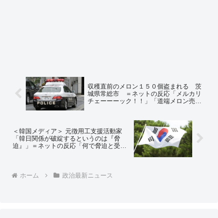
収穫直前のメロン１５０個盗まれる 茨
城県常総市 ＝ネットの反応「メルカリ
チェーーーック！！」「道端メロン売り
出没警報」
＜韓国メディア＞ 元徴用工支援活動家
「韓日関係が破綻するというのは『脅
迫』」＝ネットの反応「何で脅迫と受け
取るかね？ 日韓関係破綻は君たちにとっ
てご褒美でろ？」「破綻しないんならと
っとと現金化すればいいじゃない」
ホーム
政治最新ニュース