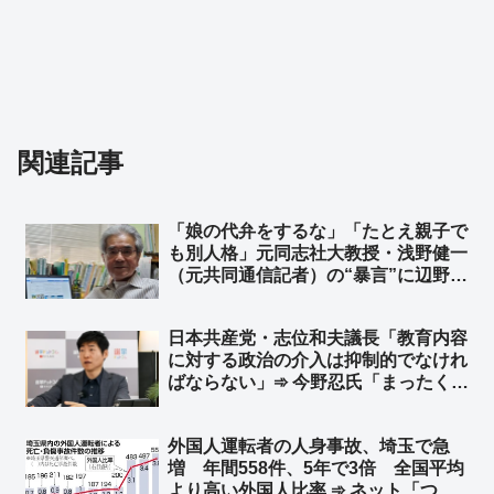
関連記事
「娘の代弁をするな」「たとえ親子で
も別人格」元同志社大教授・浅野健一
（元共同通信記者）の“暴言”に辺野古
沖転覆事故で亡くなった武石知華さん
の遺族の心情… ➾ ネット「犯罪被害
日本共産党・志位和夫議長「教育内容
者の遺族は黙ってろと？… 裁判でも
に対する政治の介入は抑制的でなけれ
遺族は証言もするなってこと？」
ばならない」➾ 今野忍氏「まったく、
見事なくらいロジックが逆でしょ」
「平和丸の船長は共産党の公認候補で
外国人運転者の人身事故、埼玉で急
す。教育現場に政治、特定思想、政党
増 年間558件、5年で3倍 全国平均
が介入していたのです」
より高い外国人比率 ➾ ネット「つま