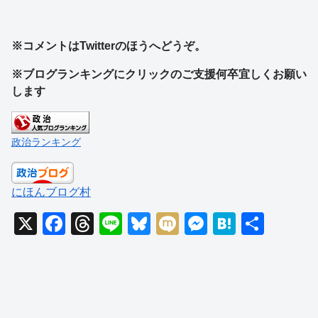
※コメントはTwitterのほうへどうぞ。
※ブログランキングにクリックのご支援何卒宜しくお願い
します
政治ランキング
にほんブログ村
X
F
T
Li
Bl
M
M
H
共
a
hr
n
u
ixi
e
at
有
c
e
e
e
ss
e
e
a
sk
e
n
b
d
y
n
a