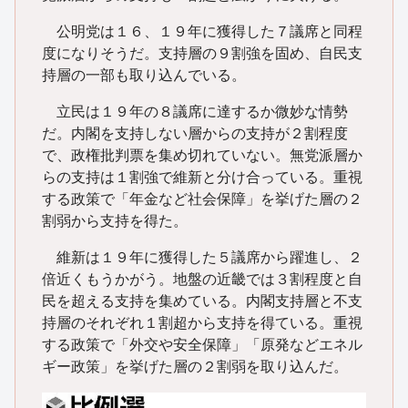
公明党は１６、１９年に獲得した７議席と同程
度になりそうだ。支持層の９割強を固め、自民支
持層の一部も取り込んでいる。
立民は１９年の８議席に達するか微妙な情勢
だ。内閣を支持しない層からの支持が２割程度
で、政権批判票を集め切れていない。無党派層か
らの支持は１割強で維新と分け合っている。重視
する政策で「年金など社会保障」を挙げた層の２
割弱から支持を得た。
維新は１９年に獲得した５議席から躍進し、２
倍近くもうかがう。地盤の近畿では３割程度と自
民を超える支持を集めている。内閣支持層と不支
持層のそれぞれ１割超から支持を得ている。重視
する政策で「外交や安全保障」「原発などエネル
ギー政策」を挙げた層の２割弱を取り込んだ。