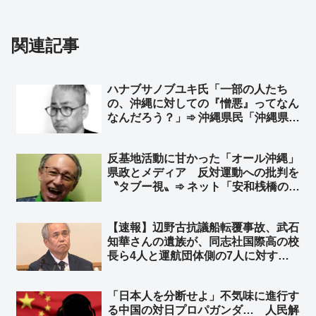
関連記事
ハナブサノブユキ氏「一部の人たち
の、沖縄に対しての『憎悪』ってなん
なんだろう？」➾ 沖縄県民「沖縄県民
の私が言うね。沖縄は全く叩かれてな
い。むしろ、お前みたいな奴が『沖
反基地活動に甘かった「オール沖縄」
縄』を利用して、さも沖縄の代弁者か
県政とメディア 反対運動への批判を
のように語る奴に『憎悪』が向かって
〝タブー視〟➾ ネット「安和桟橋のダ
いる」
ンプカー事故映像の公開も辺野古漁協
の映像公開も批判するし、報道しない
【速報】辺野古抗議船転覆事故、武石
時点で狂ってるよ」
知華さんの遺族が、同志社国際高の校
長ら4人と運航団体側の7人に対する
告訴状を海上保安庁に提出 ➾ ネット
「武石さん応援してます！！」
「日本人を分断せよ」不気味に進行す
る中国の対日プロパガンダ… 人民解