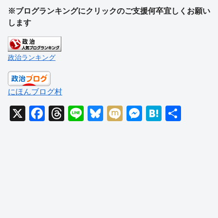
※ブログランキングにクリックのご支援何卒宜しくお願い
します
政治ランキング
にほんブログ村
X
F
T
Li
Bl
M
M
H
共
a
hr
n
u
ixi
e
at
有
c
e
e
e
ss
e
e
a
sk
e
n
b
d
y
n
a
o
s
g
o
er