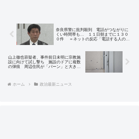
奈良県警に批判殺到 電話がつながりに
くい時間帯も… １１日朝までに１３０
０件 ＝ネットの反応「電話する人の気
持ちはわかる」「奈良県警はこの先ずっ
と言われるんだろうな、不誠実な警備体
制だから仕方ないが」
山上徹也容疑者、事件前日未明に宗教施
設に向けて試し撃ち 施設のドアに複数
の弾痕 周辺住民が「バーン」と大きな
音を聞く 防犯カメラに容疑者の車
ホーム
政治最新ニュース