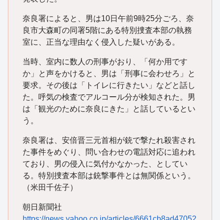
奈良署によると、男は10日午前9時25分ごろ、奈
良市大森町の同署5階にある特別捜査本部の執務
室に、正当な理由なく侵入した疑いがある。
当時、室内に数人の刑事がおり、「何か用です
か」と声をかけると、男は「刑事に会わせろ」と
要求。その後は「トイレに行きたい」などと話し
た。呼気の検査でアルコール分が検知された。男
は「観光のために奈良にきた」と話しているとい
う。
奈良署は、安倍晋三元首相が銃で撃たれ殺害され
た事件をめぐり、問い合わせの電話対応に追われ
ており、男の侵入に気付かなかった、としてい
る。特別捜査本部は銃撃事件とは無関係という。
（米田千佐子）
朝日新聞社
https://news.yahoo.co.jp/articles/6661cb8ad47052