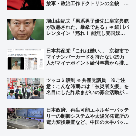
放軍・政治工作ドクトリンの全貌 ➾
ネット「その中国共産党の忠実な駒た
ちが今日も国会前で頑張ってました
鳩山由紀夫「男系男子優先に皇室典範
よ？ｗ」「工作員が目立ってるだけで
が改悪された。暴挙である」➾ 細川バ
分断は出来てないよねw」
レンタイン「黙れ！ 能無し売国奴ジ
ジィだと言う事を自覚して、日本国民
に迷惑をかけないように、ゲートボー
日本共産党「これは酷い… 京都市で
ルでもやってろ！」
マイナンバーカードを持たない29万
人がマイナポイント給付事業から排除
された」➾ ネット「ガソリン車買って
ＥＶ補助金もらえないって言ってる奴
ツッコミ殺到 ➾ 共産党議員「※ご注
と同レベル」「Ｔポイントカード持っ
意：こんな時期には「被災者支援」を
てないけどＴポイントくださいｗｗ」
名目にした詐欺まがいの募金活動が行
われる事が多くなるので注意が必要で
す。確実に最も皆さんの気持ちが届け
日本政府、再生可能エネルギーバッテ
られる方法は、日本共産党が行う募金
リーの制御システムや太陽光発電所の
です」
電力変換装置など、中国の大手バッテ
リー企業にサイバーセキュリティ認証
で「不合格」 日本市場から排除へ