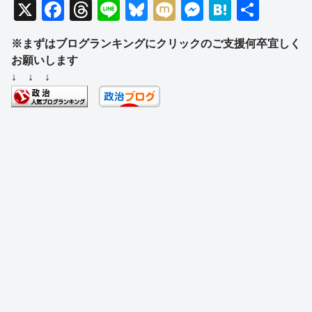
X
F
T
Li
Bl
M
M
H
共
a
hr
n
u
ixi
e
at
有
※まずはブログランキングにクリックのご支援何卒宜しく
c
e
e
e
ss
e
お願いします
e
a
sk
e
n
↓ ↓ ↓
b
d
y
n
a
o
s
g
o
er
k