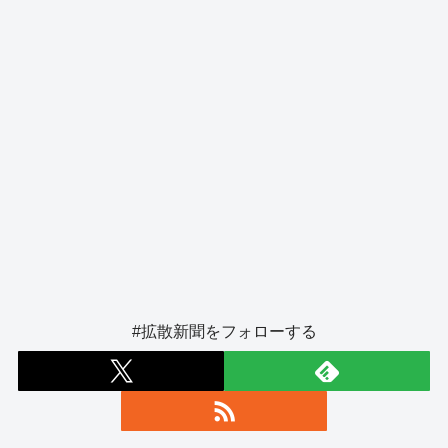
k
#拡散新聞をフォローする