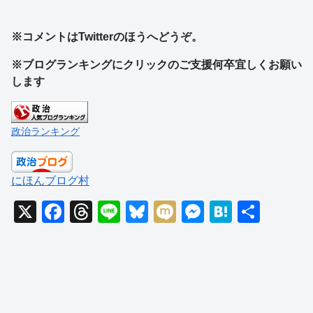
※コメントはTwitterのほうへどうぞ。
※ブログランキングにクリックのご支援何卒宜しくお願い
します
政治ランキング
にほんブログ村
X
F
T
Li
Bl
M
M
H
共
a
hr
n
u
ixi
e
at
有
c
e
e
e
ss
e
e
a
sk
e
n
b
d
y
n
a