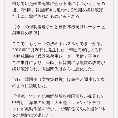
機していた韓国海軍に会う不運にぶつかり、その
後、2日間、韓国海軍に追われて死闘を繰り広げ
た末に、拿捕されたものとみられる。
【今回の強制送還事件と自衛隊機向けレーダー照
射事件の関係】
ここで、もう一つの決め手パズルができ上がる。
2018年12月20日に発生した「韓国海軍による日
本哨戒機向け兵器発射用レーダー照射」事件だ。
この事件により、当時、日韓間には無数の攻防が
繰り広げられ、両国関係はさらに悪化した。
当時、韓国側（文在寅政権）は事件と関連して次
のように説明した。
「漂流していた北朝鮮船舶を韓国漁船が発見して
申告し、海軍の広開土大王艦（クァンゲトデワ
ン）が救助作業を行い、北朝鮮住民3人と遺体1体
を北朝鮮に送還した」