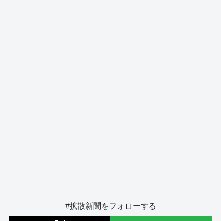
o
s
g
o
er
k
#拡散新聞をフォローする