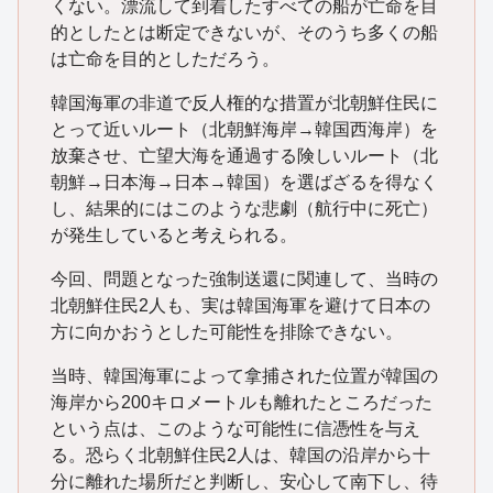
くない。漂流して到着したすべての船が亡命を目
的としたとは断定できないが、そのうち多くの船
は亡命を目的としただろう。
韓国海軍の非道で反人権的な措置が北朝鮮住民に
とって近いルート（北朝鮮海岸→韓国西海岸）を
放棄させ、亡望大海を通過する険しいルート（北
朝鮮→日本海→日本→韓国）を選ばざるを得なく
し、結果的にはこのような悲劇（航行中に死亡）
が発生していると考えられる。
今回、問題となった強制送還に関連して、当時の
北朝鮮住民2人も、実は韓国海軍を避けて日本の
方に向かおうとした可能性を排除できない。
当時、韓国海軍によって拿捕された位置が韓国の
海岸から200キロメートルも離れたところだった
という点は、このような可能性に信憑性を与え
る。恐らく北朝鮮住民2人は、韓国の沿岸から十
分に離れた場所だと判断し、安心して南下し、待