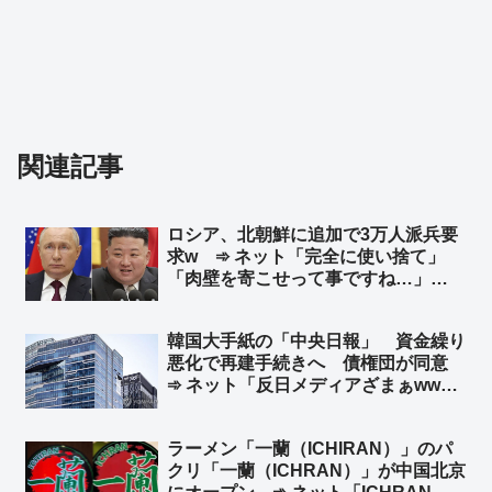
関連記事
ロシア、北朝鮮に追加で3万人派兵要
求w ➾ ネット「完全に使い捨て」
「肉壁を寄こせって事ですね…」
「『人命が消耗品』の国はやる事が容
赦ないね💧」
韓国大手紙の「中央日報」 資金繰り
悪化で再建手続きへ 債権団が同意
➾ ネット「反日メディアざまぁww」
「旭日旗を戦犯旗と捏造した嘘つきメ
ディアはいらない」「１面に『日本沈
ラーメン「一蘭（ICHIRAN）」のパ
没』なんて記事にしてるからバチが当
クリ「一蘭（ICHRAN）」が中国北京
たったんだなw」