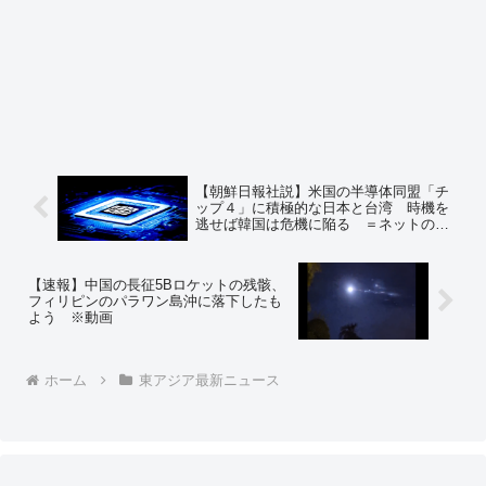
【朝鮮日報社説】米国の半導体同盟「チ
ップ４」に積極的な日本と台湾 時機を
逃せば韓国は危機に陥る ＝ネットの反
応「日米台だけで半導体作れるから」
【速報】中国の長征5Bロケットの残骸、
フィリピンのパラワン島沖に落下したも
よう ※動画
ホーム
東アジア最新ニュース