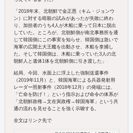
「2018年末、北朝鮮で金正恩（キム・ジョンウ
ン）に対する暗殺の試みがあったが失敗に終わ
り、加担者のうち4人が木船に乗って日本に脱出
していた。ところが、北朝鮮側が南北事務所を通
じて韓国側にこの事実を知らせ、韓国側は急いで
海軍の広開土大王艦を出動させ、木船を拿捕し
た。そして韓国側は、木船に乗っていた3人の北
朝鮮人と遺体1体を北朝鮮側に引き渡した」
結局、今回、水面上に浮上した強制送還事件
（2019年11月）と、韓国海軍による兵器発射用
レーダー照射事件（2018年12月）の発端には、
「亡命を防げ！」という指示および命令の体系が
「北朝鮮政権→文在寅政権→韓国海軍」という共
通の流れを見せることを強く示唆する。
全文はリンク先で