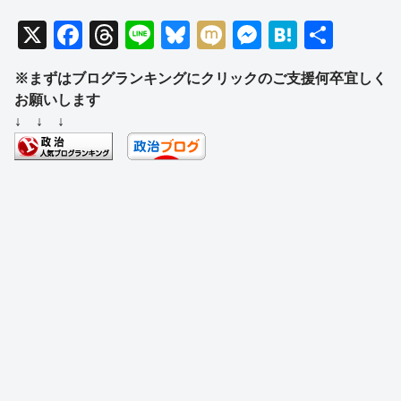
X
F
T
Li
Bl
M
M
H
共
a
hr
n
u
ixi
e
at
有
※まずはブログランキングにクリックのご支援何卒宜しく
c
e
e
e
ss
e
お願いします
e
a
sk
e
n
↓ ↓ ↓
b
d
y
n
a
o
s
g
o
er
k