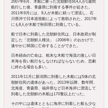
2007年6月、木船に乗った北朝鮮住民4人が1週間
航行した後、青森県に到着する事件が起きた。
2011年9月には、9人が木船に頼って漂流し、石
川県沖で日本巡視船によって救助された。2017年
にも8人が木船で秋田県に到着している。
船で日本に到着した北朝鮮住民は、日本政府が制
定した「北朝鮮人権法」（2006年）のおかげで、
速やかに韓国に亡命することができた。
日本経由の亡命は、粗末な木船で海流の激しい日
本海を長い航行をしなければならないため、悲劇
に終わる場合も多い。
2011年11月に新潟県に到着した木船には5体の北
朝鮮住民の遺体があった。2013年以降、数年間、
北海道、青森県、福井県など日本海岸に漂流して
到着した北朝鮮の木船は170隻以上だった。
その中には遺体とともに海岸に到着した船も少な