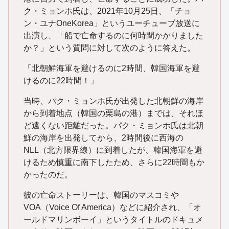
ク・ミョンホ氏は、2021年10月25日、「チョ
ン・ユナOneKorea」というユーチューブ放送に
出演し、「船で亡命するのに何時間かかりました
か？」という質問に対して次のように答えた。
「北朝鮮海軍を避けるのに2時間、韓国海軍を避
けるのに22時間！」
当時、パク・ミョンホ氏が出発した北朝鮮の海岸
から到着地点（韓国の栗島の港）までは、それほ
ど遠くない距離だった。パク・ミョンホ氏は北朝
鮮の海岸を出発してから、2時間後に西海の
NLL（北方限界線）に到着したが、韓国海軍を避
けるため慎重に南下したため、さらに22時間もか
かったのだ。
彼の亡命ストーリーは、韓国のマスコミや
VOA（Voice Of America）などに紹介され、「オ
ールドマリンボーイ」というタイトルのドキュメ