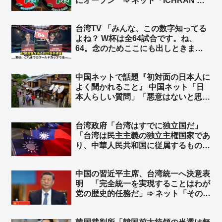
にオープン ➾ ネット「ICHRAN ｗ
ｗｗｗｗｗ」「一蘭去ってまた一蘭」
台湾TV 「みんな、この数字知ってる
よね？ W杯は全64試合です。ね、
64。念のためここにも出しときまし
ょう。はい、64、64、64ですよ」➾
ネット「ちなみに64のパネルを動か
中国ネットで話題『初対面の日本人に
してるのは、ぼかしモザイク対策の為
よく聞かれること』 中国ネット「日
ですw」
本人らしい質問」「悪意はないと思
う」 日本ネット「居座り続ける心算
かどうか確認してるだけだｗ」「『ぶ
台湾政府「台湾はすでに独立国だ」
ぶ漬けでもどうどす？』って意味だよ
「台湾は民主主義の独立主権国家であ
ｗｗ」
り、中華人民共和国に従属するもので
はない」と声明 トランプ米大統領が
台湾に対し正式な独立宣言をしないよ
中国の習近平主席、台湾統一へ決意表
う警告したことを受け ➾ ネット「知
明 「完全統一を実現することはわが
ってる」「台湾加油」
党の歴史的任務だ」➾ ネット「そのた
めの民族団結法か」