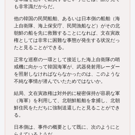
も非常識だからだ。
他の韓国の民間船舶、あるいは日本側の船舶（海
上自衛隊、海上保安庁、民間漁船など）がその北
朝鮮の船を先に救難することになれば、文在寅政
権としては非常に困難な事態が発生する状況だっ
たと見ることができる。
正常な巡察の一環として接近した海上自衛隊の哨
戒機に向かって韓国海軍が、武器発射用レーダー
を照射しなければならなかったのは、このような
不純な事情が潜んでいたためではないか。
結局、文在寅政権は対外的に秘密保持が容易な軍
（海軍）を利用して、北朝鮮船舶を拿捕し、北朝
鮮住民をただちに強制送還したと見ることができ
る。
日本側は、事件の概要として既に、次のようにと
らえているようだ。