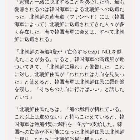
「家族と一緒に脱北することを決心した時、最も
憂慮されるのは韓国海軍による北朝鮮への送還だ
った。北朝鮮の黄海道（ファンヘド）には（韓国
海軍によって）北朝鮮に送還されてきた人々が多
く存在した。海で韓国海軍に会えば、すべて北朝
鮮に送還される」
「北朝鮮の漁船4隻が（亡命するため）NLLを越
えたことがある。すると、韓国海軍の高速艇が近
づいてきて、『北朝鮮に帰れ』と警告した。これ
に対し、北朝鮮住民が『われわれは方向を見失っ
た』と答えると、韓国海軍は北朝鮮住民に羅針盤
を渡し、『そちらの方向に行けばいい』と話した
という」
「北朝鮮住民たちは、『船の燃料が切れている。
これ以上は進めない』と持ちこたえていると、韓
国海軍は漁船4隻に燃料を一缶ずつ支給した。韓
国への亡命が不可能になった北朝鮮住民は北朝鮮
に戻り、ただちに北朝鮮当局に捕まった」