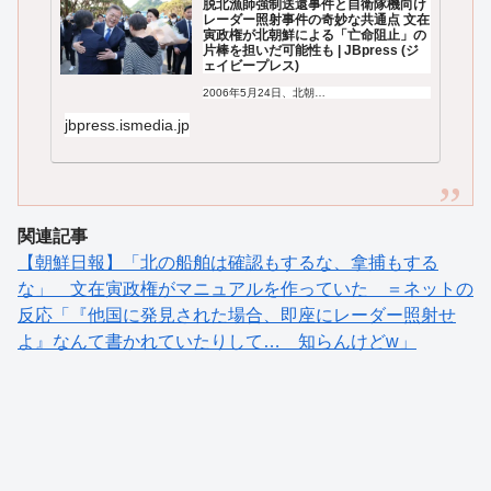
脱北漁師強制送還事件と自衛隊機向け
レーダー照射事件の奇妙な共通点 文在
寅政権が北朝鮮による「亡命阻止」の
片棒を担いだ可能性も | JBpress (ジ
ェイビープレス)
2006年5月24日、北朝…
jbpress.ismedia.jp
関連記事
【朝鮮日報】「北の船舶は確認もするな、拿捕もする
な」 文在寅政権がマニュアルを作っていた ＝ネットの
反応「『他国に発見された場合、即座にレーダー照射せ
よ』なんて書かれていたりして… 知らんけどw」