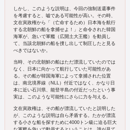
しかし、このような説明は、今回の強制送還事件
を考慮すると、嘘である可能性が高い。その時、
文在寅政権から「（亡命するため）日本海を航行
する北朝鮮の船を拿捕せよ！」と命令された韓国
海軍が、急いで軍艦（広開土大王艦）を動員し
て、当該北朝鮮の船を捜し出して制圧したと見る
べきではないか。
当時、その北朝鮮の船はただ漂流していたのでは
なく、日本に向かって航行していた可能性があ
る。その船が韓国海軍によって拿捕された位置
は、南北境界線（NLL）付近ではなく、かなり日
本に近い石川県、能登半島の付近だったという事
実は、このような可能性にさらに力を与える。
文在寅政権は、その船が漂流していたと説明した
が、このような説明は自ら矛盾する。たかが漂流
する小さな船を探すために4000トン級に迫る巨大
な軍艦を急いで動員するということは、誰が見て