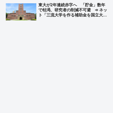
東大が2年連続赤字へ 「貯金」数年
で枯渇、研究者の削減不可避 ➾ ネッ
ト「三流大学を作る補助金を国立大学
に回せよ」「左翼活動家みたいな教授
をたくさん抱えてるからだ」