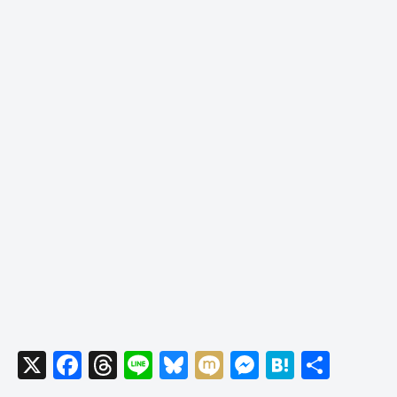
X
F
T
Li
Bl
M
M
H
共
a
hr
n
u
ixi
e
at
有