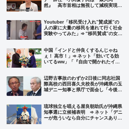
ばかり取材するだろうけど」
然』 高市首相は無視して減税実現
を」➾ ネット「そう『国会議員が経済
財政オンチだと日本国民は貧しくな
Youtuber「移民受け入れ”賛成派”の
る』の法則」「その”素人同然”を当選
人の家に大量の移民を連れて行く社会
させる地盤に問題がある」
実験やってみた」➾ “移民賛成”の女性
「帰って！」
中国「インドと仲良くするんじゃね
ぇ！ 高市！」➾ ネット「効いてる効
いてるww」「『自由で開かれたイン
ド・太平洋』何か不都合でも？ｗ」
辺野古事故のわずか2日後に同志社国
際高校の西田喜久夫校長が沖縄県の玉
城デニー知事と県庁で面会し「今後も
同様に訪問させていただき、研修を継
続していきたい」➾ ネット「死亡事故
琉球独立を唱える屋良朝助氏が沖縄県
の検証もなしに継続？ は？」「事故
知事選に立候補表明 ➾ ネット「デニ
の２日後に話す事じゃねえだろ！」
ーが危ういなら自分にチャンスありと
思ったのでしょうか？w」