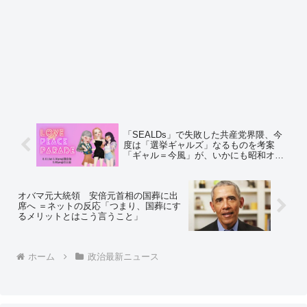
「SEALDs」で失敗した共産党界隈、今
度は「選挙ギャルズ」なるものを考案
「ギャル＝今風」が、いかにも昭和オヤ
ジの発想だと話題に ＝ネットの反応
「ガチ、ぶちおこという、大人が今思い
つく若者言葉の中に『改憲阻止』『野党4
オバマ元大統領 安倍元首相の国葬に出
党の協力体制』w 急に政治ワードぶっ込
席へ ＝ネットの反応「つまり、国葬にす
みw」
るメリットとはこう言うこと」
ホーム
政治最新ニュース