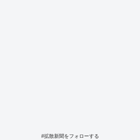
b
d
y
n
a
o
s
g
o
er
k
#拡散新聞をフォローする