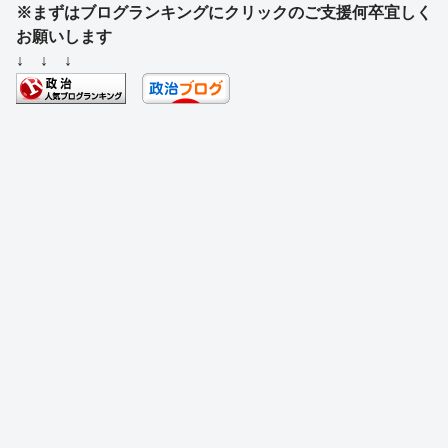
※まずはブログランキングにクリックのご支援何卒宜しく
c
e
e
e
ss
e
お願いします
e
a
sk
e
n
↓ ↓ ↓
b
d
y
n
a
o
s
g
o
er
k