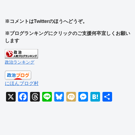
※コメントはTwitterのほうへどうぞ。
※ブログランキングにクリックのご支援何卒宜しくお願い
します
政治ランキング
にほんブログ村
X
F
T
Li
Bl
M
M
H
共
a
hr
n
u
ixi
e
at
有
c
e
e
e
ss
e
e
a
sk
e
n