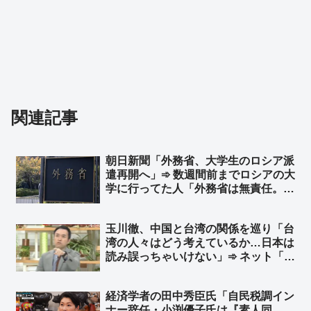
関連記事
朝日新聞「外務省、大学生のロシア派
遣再開へ」➾ 数週間前までロシアの大
学に行ってた人「外務省は無責任。あ
なたたちはちゃんと学生をサポートで
きるの？送金は？何が起こっても留学
玉川徹、中国と台湾の関係を巡り「台
保険は降りないよ？VPN無いと家族
湾の人々はどう考えているか…日本は
と連絡取れないよ？防空システムは鉄
読み誤っちゃいけない」➾ ネット「日
壁じゃないよ？」
本人がどう考えてるのか、いつも読み
誤りまくってる玉川さんが？w」「じ
経済学者の田中秀臣氏「自民税調イン
ゃあ台湾に取材に行けよ、まあ外省人
ナー辞任・小渕優子氏は『素人同