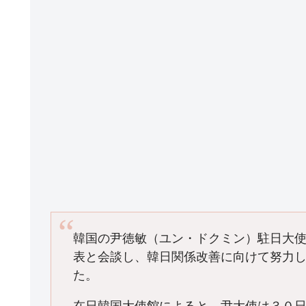
k
韓国の尹徳敏（ユン・ドクミン）駐日大
表と会談し、韓日関係改善に向けて努力
た。