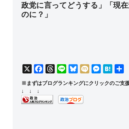
政党に言ってどうする」「現在
のに？」
X
F
T
Li
Bl
M
M
H
a
hr
n
u
ixi
e
at
※まずはブログランキングにクリックのご支
c
e
e
e
ss
e
↓ ↓ ↓
e
a
sk
e
n
b
d
y
n
a
o
s
g
o
er