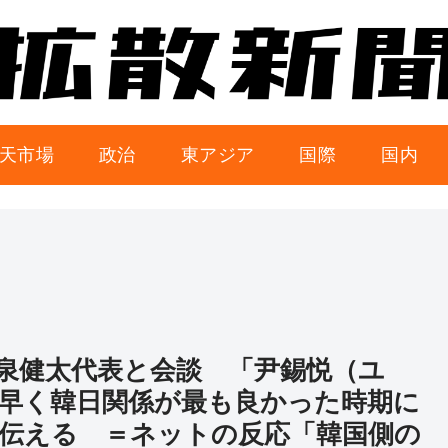
天市場
政治
東アジア
国際
国内
泉健太代表と会談 「尹錫悦（ユ
早く韓日関係が最も良かった時期に
伝える ＝ネットの反応「韓国側の