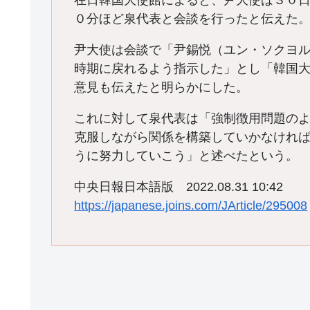
在日韓国大使館によると、尹大使は３０
０分ほど泉代表と会談を行ったと伝えた
尹大使は会談で「尹錫悦（ユン・ソクヨ
時期に戻れるよう指示した」とし「韓国
意見も伝えたと明らかにした。
これに対して泉代表は「強制徴用問題の
克服しながら関係を構築していかなけれ
うに努力していこう」と述べたという。
中央日報日本語版 2022.08.31 10:42
https://japanese.joins.com/JArticle/295008