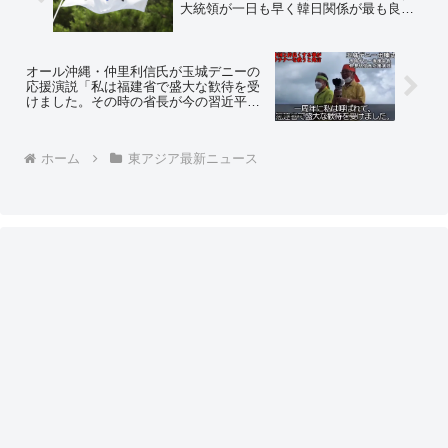
大統領が一日も早く韓日関係が最も良か
った時期に戻れるよう指示した」と泉氏
に伝える ＝ネットの反応「韓国側の政
党に言ってどうする」「現在進行形で日
本に嫌がらせし続けてるのに？」
オール沖縄・仲里利信氏が玉城デニーの
応援演説「私は福建省で盛大な歓待を受
けました。その時の省長が今の習近平主
席です。琉球と中国は昔から友好関係に
ある国だという事で、ぜひ玉城知事には
ウチナーを救ってほしい。ウチナーを救
ホーム
東アジア最新ニュース
うにはこれしかないんです」