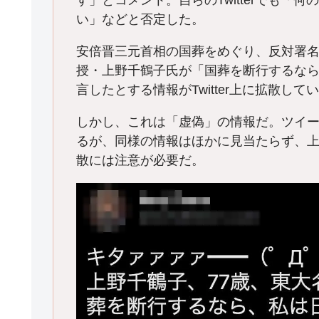
す」とコメント。自らのTwitterでも
い」などと否定した。
安倍晋三元首相の国葬をめぐり、反対署
授・上野千鶴子氏が「国葬を断行するな
言したとする情報がTwitter上に拡散して
しかし、これは「虚偽」の情報だ。ツイ
るが、同様の情報はほかに見当たらず、
散には注意が必要だ。