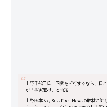
k
上野千鶴子氏「国葬を断行するなら、日
が「事実無根」と否定
上野氏本人はBuzzFeed Newsの取