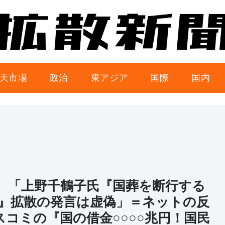
天市場
政治
東アジア
国際
国内
ック 「上野千鶴子氏『国葬を断行する
』拡散の発言は虚偽」＝ネットの反
マスコミの『国の借金○○○○兆円！国民