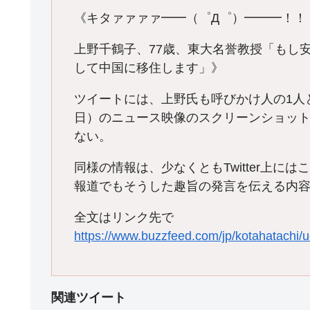
《キタァァァァ━━（゜Д゜）━━━！！
上野千鶴子、77歳、東大名誉教授「もし
して中国に移住します」》
ツイートには、上野氏も呼びかけ人の1人
日）のニュース映像のスクリーンショット
ない。
同様の情報は、少なくともTwitter上
報道でもそうした趣旨の発言を伝える内
全文はリンク先で
https://www.buzzfeed.com/jp/kotahatachi/u
関連ツイート