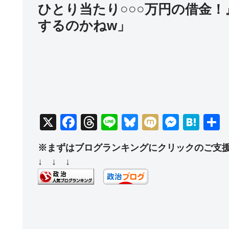
ひとり当たり○○○万円の借金
するのかねw」
X
F
T
Li
Bl
M
M
H
a
hr
n
u
ixi
e
at
※まずはブログランキングにクリックのご支
c
e
e
e
ss
e
↓ ↓ ↓
e
a
sk
e
n
b
d
y
n
a
o
s
g
o
er