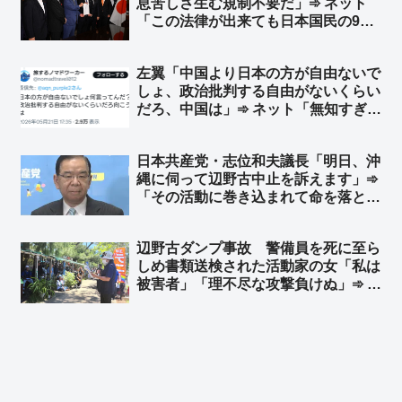
息苦しさ生む規制不要だ」➾ ネット
「この法律が出来ても日本国民の99%
は息苦しくないと思うぞ？ｗ」「息苦
しいなら求心を飲みなさい」
左翼「中国より日本の方が自由ないで
しょ、政治批判する自由がないくらい
だろ、中国は」➾ ネット「無知すぎて
笑う」「それ、『すべてに人権が無
い』と言ってるのと同義だが？」
日本共産党・志位和夫議長「明日、沖
縄に伺って辺野古中止を訴えます」➾
「その活動に巻き込まれて命を落とし
た女子高生の遺族への謝罪が先で
は？」と突っ込み多すぎて炎上
辺野古ダンプ事故 警備員を死に至ら
しめ書類送検された活動家の女「私は
被害者」「理不尽な攻撃負けぬ」➾ ネ
ット「誰が見ても死亡した警備員さん
が被害者だろ」「こんな無茶苦茶なこ
と言ってる集会の写真で玉城デニーの
旗が風でなびいてるねー」