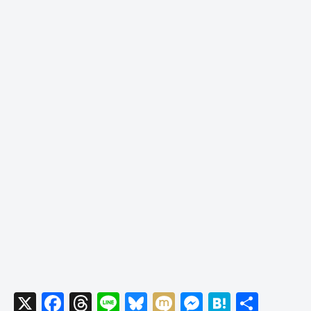
X
F
T
Li
Bl
M
M
H
共