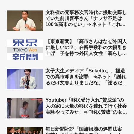
文科省の元事務次官時代に援助交際し
ていた前川喜平さん「ナフサ不足は
100％高市のせい」➾ ネット「これに
賛同するオツムがアレな人が一定数い
るという恐ろしさ」「ナフサは足りて
【東京新聞】「高市さんはなぜ外国人
るよ？ 相場が急落してるらしいぞ、
に厳しいの？」在留手数料の大幅引き
知らないの？w」
上げ 子を持つ外国人女性「暮らして
いけない」➾ ネット「いや、それでも
日本は安いよ？」
女子大生メディア「Scketto」、捏造
での高市叩きを謝罪 ➾ネット「謝れ
るだけ文春よりましだな」「謝るだけ
マシだけど、そんなもん常識で考えて
贈与するわけないの分かるだろw」
Youtuber「移民受け入れ”賛成派”の
人の家に大量の移民を連れて行く社会
実験やってみた」➾ “移民賛成”の女性
「帰って！」
毎日新聞社説「国旗損壊の処罰法案