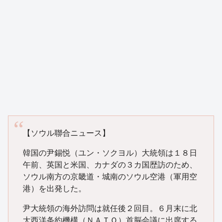
【ソウル聯合ニュース】
韓国の尹錫悦（ユン・ソクヨル）大統領は１８日
午前、英国と米国、カナダの３カ国歴訪のため、
ソウル南方の京畿道・城南のソウル空港（軍用空
港）を出発した。
尹大統領の海外訪問は就任後２回目。６月末に北
大西洋条約機構（ＮＡＴＯ）首脳会議に出席する