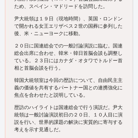
ため、スペイン・マドリードを訪問した。
尹大統領は１９日（現地時間）、英国・ロンドン
で開かれる女王エリザベス２世の国葬に参列した
後、米・ニューヨークに移動。
２０日に国連総会での一般討論演説に臨む。国連
総会出席に合わせ、韓米・韓日首脳会談も調整し
ている。２３日にはカナダ・オタワでトルドー首
相と首脳会談を行う。
韓国大統領室は今回の歴訪について、自由民主主
義の価値を共有するパートナー国との連携強化に
焦点を合わせたと説明している。
歴訪のハイライトは国連総会で行う演説だ。尹大
統領は一般討論演説初日の２０日、１０人目に演
説を行い、世界的課題の解決に実質的に寄与する
考えを示す見通しだ。