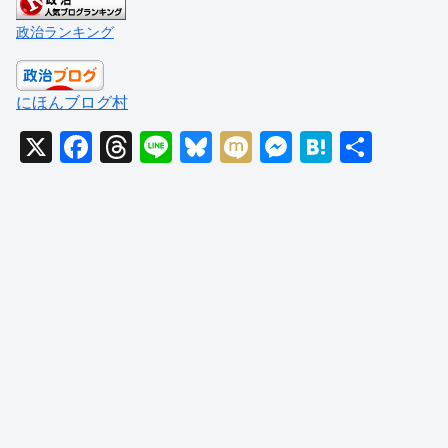
政治ランキング
にほんブログ村
X
F
T
Li
Bl
M
M
H
共
a
hr
n
u
ixi
e
at
有
c
e
e
e
ss
e
e
a
sk
e
n
b
d
y
n
a
o
s
g
o
er
k