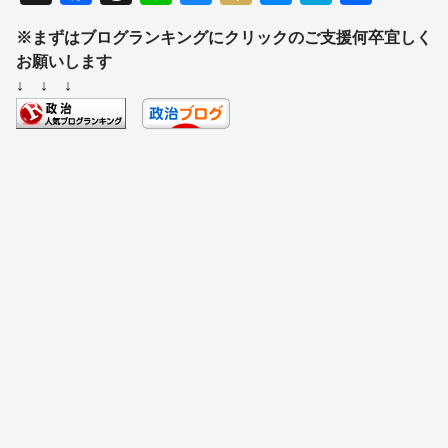
a
hr
n
u
ixi
e
at
有
※まずはブログランキングにクリックのご支援何卒宜しく
c
e
e
e
ss
e
お願いします
e
a
sk
e
n
↓ ↓ ↓
b
d
y
n
a
o
s
g
o
er
k