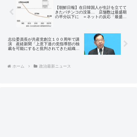
【朝鮮日報】在日韓国人が生計を立てて
きたパチンコの没落… 店舗数は最盛期
の半分以下に ＝ネットの反応「最盛期
の半分？ まだまだ多いな… 社会に害
しか与えない」「電力削減には良いこと
だな」
志位委員長が共産党創立１００周年で講
演 産経新聞「上意下達の党指導部の独
裁を可能にすると批判されてきた組織原
則『民主集中制』を堅持する方針も示し
た」⇒ 他のマスコミは『民主集中制』
に全く触れず報道
ホーム
政治最新ニュース