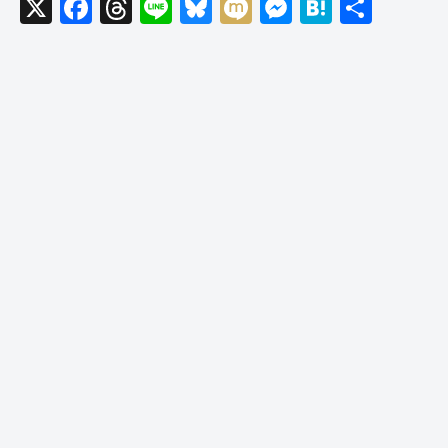
X
F
T
Li
Bl
M
M
H
共
a
hr
n
u
ixi
e
at
有
c
e
e
e
ss
e
e
a
sk
e
n
b
d
y
n
a
o
s
g
o
er
k