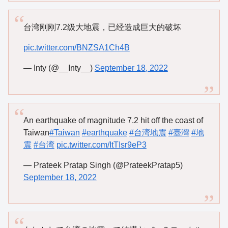
台湾刚刚7.2级大地震，已经造成巨大的破坏
pic.twitter.com/BNZSA1Ch4B
— Inty (@__Inty__)
September 18, 2022
An earthquake of magnitude 7.2 hit off the coast of
Taiwan
#Taiwan
#earthquake
#台湾地震
#臺灣
#地
震
#台湾
pic.twitter.com/ItTIsr9eP3
— Prateek Pratap Singh (@PrateekPratap5)
September 18, 2022