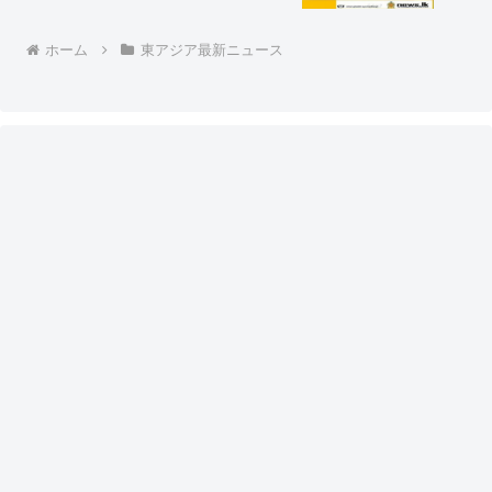
からの指示じゃないよな？」「いかに中
国の一帯一路政策と中国からの『融資』
の取り立てがエグいか分かるな」
ホーム
東アジア最新ニュース