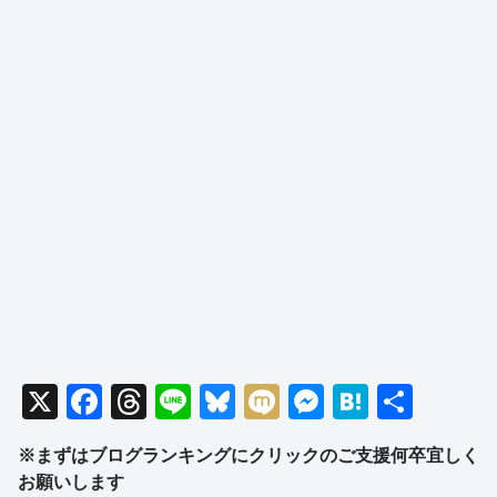
X
F
T
Li
Bl
M
M
H
共
a
hr
n
u
ixi
e
at
有
※まずはブログランキングにクリックのご支援何卒宜しく
c
e
e
e
ss
e
お願いします