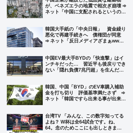
が、ベネズエラの地震で相次ぎ崩壊 ➾
ネット「中国に支配されるというのは
こういう事。日本も中国に支配された
ら中国企業の手抜き建築物だらけにな
韓国大手紙の「中央日報」 資金繰り
り、多くの日本国民が建築物の下敷き
悪化で再建手続きへ 債権団が同意
に…」
➾ ネット「反日メディアざまぁww」
「旭日旗を戦犯旗と捏造した嘘つきメ
ディアはいらない」「１面に『日本沈
中国EV最大手BYDの「快進撃」はイ
没』なんて記事にしてるからバチが当
ンチキだった… 習近平も後戻りでき
たったんだなw」
ない「隠れ負債7兆円超」を生んだ中
国EV産業の末路 ➾ ネット「ニート
だけど知ってた」
韓国、中国「BYD」のEV車購入補助
金を打ち切り 評価基準満たさず ➾
ネット「韓国ですら出来る事が出来な
い日本」
台湾TV 「みんな、この数字知ってる
よね？ W杯は全64試合です。ね、
64。念のためここにも出しときまし