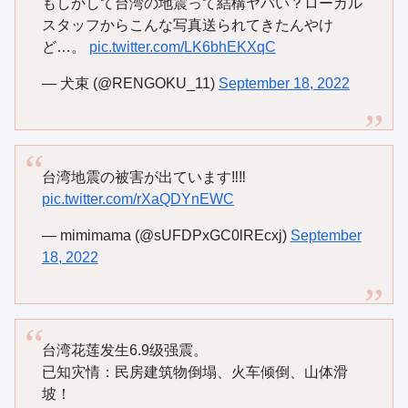
もしかして台湾の地震って結構ヤバい？ローカル
スタッフからこんな写真送られてきたんやけ
ど…。
pic.twitter.com/LK6bhEKXqC
— 犬束 (@RENGOKU_11)
September 18, 2022
台湾地震の被害が出ています‼️‼️
pic.twitter.com/rXaQDYnEWC
— mimimama (@sUFDPxGC0lREcxj)
September
18, 2022
台湾花莲发生6.9级强震。
已知灾情：民房建筑物倒塌、火车倾倒、山体滑
坡！