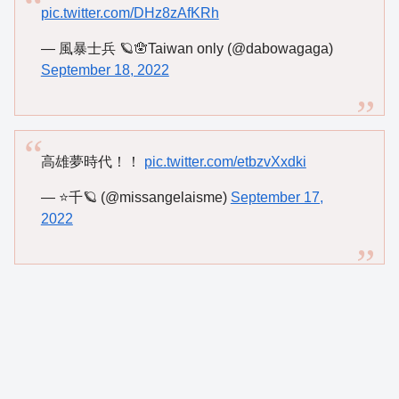
pic.twitter.com/DHz8zAfKRh
— 風暴士兵 🪐🪬Taiwan only (@dabowagaga)
September 18, 2022
高雄夢時代！！
pic.twitter.com/etbzvXxdki
— ⭐️千🪐 (@missangelaisme)
September 17,
2022