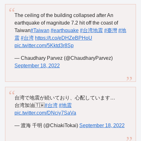
The ceiling of the building collapsed after An
earthquake of magnitude 7.2 hit off the coast of
Taiwan
#Taiwan
#earthquake
#台湾地震
#臺灣
#地
震
#台湾
https://t.co/eDHZeBPHoU
pic.twitter.com/5Kktd3r8Sp
— Chaudhary Parvez (@ChaudharyParvez)
September 18, 2022
台湾で地震が続いており、心配しています…
台湾加油🇹🇼
#台湾
#地震
pic.twitter.com/DNciy7SaVa
— 渡海 千明 (@ChiakiTokai)
September 18, 2022