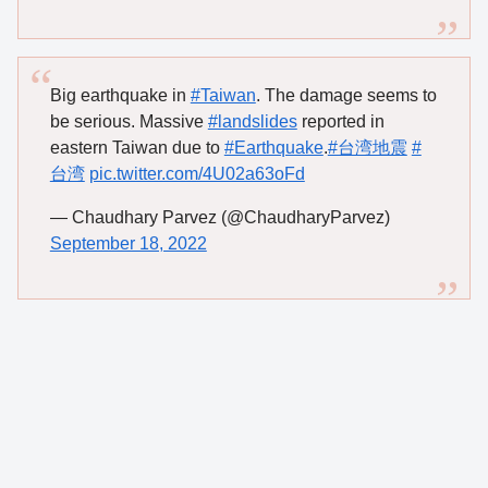
Big earthquake in
#Taiwan
. The damage seems to
be serious. Massive
#landslides
reported in
eastern Taiwan due to
#Earthquake
.
#台湾地震
#
台湾
pic.twitter.com/4U02a63oFd
— Chaudhary Parvez (@ChaudharyParvez)
September 18, 2022