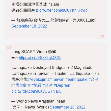
南橫公路因地震造成了山崩
導致公路阻塞
pic.twitter.com/8Q0YhhKRvR
— 無糖綠茶(台湾の二虎流後継者) (@880811jax)
September 18, 2022
Long SCARY Video 😱📽️
➡️⚠️
https://t.co/E8xz2qkQJD
Earthquake Destroyed Bridges! 7.2 Magnitude
Earthquake in Taiwan! – Hualien Earthquake – 7.2
震級地震
#Miyakojima
#Taiwan
#earthquake
#台湾
地震
#臺灣
#地震
#台湾
#Deprem
pic.twitter.com/KXvUS7NalC
— World News Araştıran İnsan
(@RH_News_World)
September 18, 2022