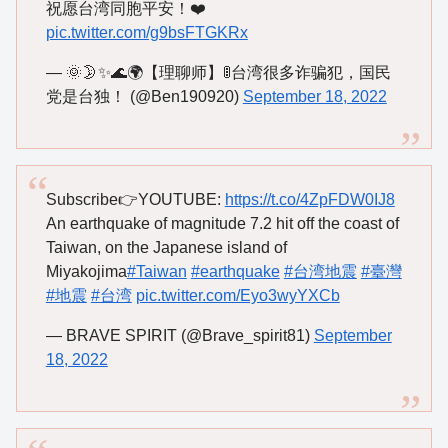
祝愿台湾同胞平安！❤️
pic.twitter.com/g9bsFTGKRx
— 🌞🌛✨🌊🌍【理聊师】🚦台湾很多诈骗犯，国民
党是台独！ (@Ben190920)
September 18, 2022
Subscribe👉YOUTUBE:
https://t.co/4ZpFDW0IJ8
An earthquake of magnitude 7.2 hit off the coast of
Taiwan, on the Japanese island of
Miyakojima
#Taiwan
#earthquake
#台湾地震
#臺灣
#地震
#台湾
pic.twitter.com/Eyo3wyYXCb
— BRAVE SPIRIT (@Brave_spirit81)
September
18, 2022