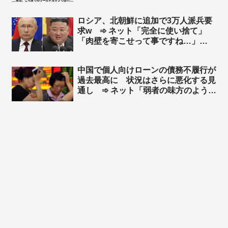
ょう。はい、64、64、64ですよ」➾
ネット「ちなみに64のパネルを動か
ロシア、北朝鮮に追加で3万人派兵要
してるのは、ぼかしモザイク対策の為
求w ➾ ネット「完全に使い捨て」
ですw」
「肉壁を寄こせって事ですね…」
「『人命が消耗品』の国はやる事が容
赦ないね💧」
中国で個人向けローンの債務不履行が
過去最高に 状況はさらに悪化する見
通し ➾ ネット「弱者の味方のように
見せかけて、実は弱者切り捨て、それ
が共産党」