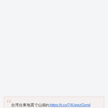
台湾台東地震で山崩れ
https://t.co/74UepzGxnd