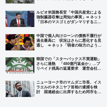
こういう事。日本も中国に支配された
ら中国企業の手抜き建築物だらけにな
ルビオ米国務長官「中国共産党による
り、多くの日本国民が建築物の下敷き
強制臓器収奪は周知の事実」➾ ネット
に…」
「日本のマスゴミがダンマリするニュ
ースですわｗｗ」
中国で個人向けローンの債務不履行が
過去最高に 状況はさらに悪化する見
通し ➾ ネット「弱者の味方のように
見せかけて、実は弱者切り捨て、それ
が共産党」
韓国での「スターバックス不買運動」
さらに過熱 「480億円返金か」…プ
リペイド残高の返還要求 運営会社会
長とスターバックスコリアの前代表を
侮辱罪で刑事告訴 ➾ ネット「本家ス
ニューヨーク市のマムダニ市長、イス
タバは韓国から撤退して大正解だった
ラエルのネタニヤフ首相の逮捕を検
ねｗｗ」
討 国連総会に出席するため同市を訪
れた時に逮捕 ➾ ネット「で、プーチ
ンにも逮捕状出てるけど、同じ事しな
いよね？」