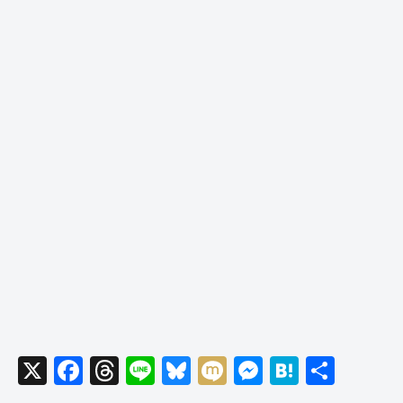
X
F
T
Li
Bl
M
M
H
共
a
hr
n
u
ixi
e
at
有