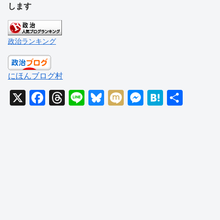
します
政治ランキング
にほんブログ村
X
F
T
Li
Bl
M
M
H
共
a
hr
n
u
ixi
e
at
有
c
e
e
e
ss
e
e
a
sk
e
n
b
d
y
n
a
o
s
g
o
er
k