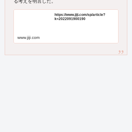
る考えを明言した。
https://www.jiji.com/sp/article?
k=2022091900190
www.jiji.com