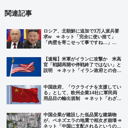
関連記事
ロシア、北朝鮮に追加で3万人派兵要
求w ➾ ネット「完全に使い捨て」
「肉壁を寄こせって事ですね…」
「『人命が消耗品』の国はやる事が容
赦ないね💧」
【速報】米軍がイランに攻撃か 米高
官「戦闘再開や停戦終了ではない」と
説明 ➾ ネット「イラン政府との合意
は守られているが、イラン革命防衛隊
は別ということか」
中国政府、「ウクライナを支援してい
る」として、欧州企業14社に軍民両
用品目の輸出規制 ➾ ネット「わざわ
ざ日本の味方作ってくれるのかよｗ」
「セルフ包囲網構築しつつあるなｗ」
中国企業が建設した低品質な建築物
が、ベネズエラの地震で相次ぎ崩壊 ➾
ネット「中国に支配されるというのは