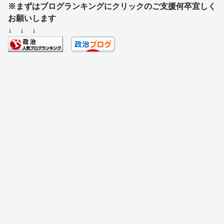
※まずはブログランキングにクリックのご支援何卒宜しく
c
e
e
e
ss
e
お願いします
e
a
sk
e
n
↓ ↓ ↓
b
d
y
n
a
o
s
g
o
er
k