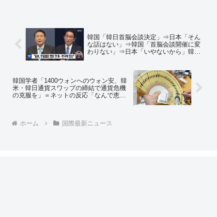
韓国「韓日首脳会談決定」⇒日本「そん
な話はない」⇒韓国「首脳会談開催に変
わりない」⇒日本「いやないから」韓国
政府に抗議 ＝ネットの反応「ブスが好
きな男の子と付き合ってる！って噂を流
すのと同じだな」「関係を悪化させてる
韓国学者「1400ウォンへのウォン安、韓
のは日本って印象にする作戦だろうな」
米・韓日通貨スワップの締結で通貨危機
の克服を」＝ネットの反応「なんで恵ん
でもらう側が当たり前のように言ってん
の？」「日韓の通貨スワップなんか必要
ないと言い出したの韓国ですからね」
ホーム
国際最新ニュース