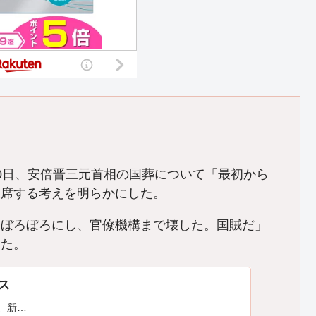
0日、安倍晋三元首相の国葬について「最初から
欠席する考えを明らかにした。
をぼろぼろにし、官僚機構まで壊した。国賊だ」
えた。
ース
は、新…