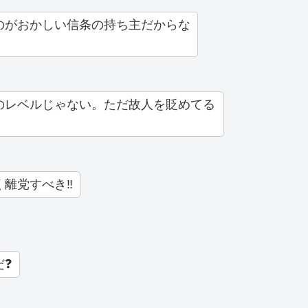
のがおかしい信条の持ち主だからな
のレベルじゃない。ただ故人を貶めてる
離党すべき‼️
だ❓