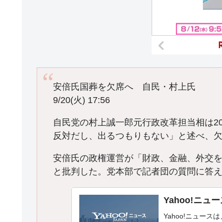
安倍氏国葬を欠席へ 自民・村上氏
9/20(火) 17:56
自民党の村上誠一郎元行政改革担当相は2
反対だし、出るつもりもない」と述べ、
安倍氏の政権運営が「財政、金融、外交
と批判した。党本部で記者団の質問に答
Yahoo!ニュ
Yahoo!ニュース