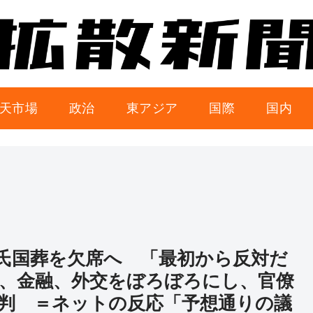
天市場
政治
東アジア
国際
国内
氏国葬を欠席へ 「最初から反対だ
、金融、外交をぼろぼろにし、官僚
判 ＝ネットの反応「予想通りの議