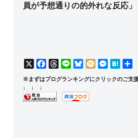
員が予想通りの的外れな反応」
X
F
T
Li
Bl
M
M
H
a
hr
n
u
ixi
e
at
※まずはブログランキングにクリックのご支
c
e
e
e
ss
e
↓ ↓ ↓
e
a
sk
e
n
b
d
y
n
a
o
s
g
o
er
k