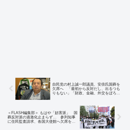
自民党の村上誠一郎議員、安倍氏国葬を
欠席へ 「最初から反対だし、出るつも
りもない」「財政、金融、外交をぼろぼ
ろにし、官僚機構まで壊した。国賊だ」
と批判 ＝ネットの反応「予想通りの議
員が予想通りの的外れな反応」
＜FLASH編集部＞ もはや「妨害派」 国
葬反対派の過激化止まらず… 参列知事
に住民監査請求、各国大使館へ欠席を求
める手紙まで ＝ネットの反応「普通の