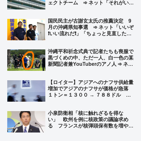
ェクトチーム ➾ ネット「それがい
い。外国勢力と結託して日本人名義で
土地を買うことなんか容易に想像でき
国民民主が古謝玄太氏の推薦決定 9
る」「党内に外国人限定を求める
月の沖縄県知事選 ➾ ネット「いいぞ
声？… どんだけ頭タンポポだよ」
❗いい流れだ❗」「ちょっと見直したわ
よ😊」「日本国民みんなで玉城デニー
を倒しにいこうぜ❗」
沖縄平和祈念式典で記者たちも喪服で
黒づくめの中、ただ一人、白一色の某
新聞記者兼YouTuberのアノ人 ➾ ネッ
ト「TPOすらわからないから迷惑系ジ
ャーナリストなのですw」
【ロイター】アジアへのナフサ供給量
増加でアジアのナフサが価格が急落
１トン＝１３００ → ７８８ドル 目
詰まりから過剰在庫にフェイズがシフ
トか？ｗ ➾ ネット「6月に詰むとはな
小泉防衛相「核に触れざるを得な
んだったのかww」
い」 欧州を例に核政策の議論求め
る フランスが核弾頭保有数を増やす
と表明したことや、フィンランドが核
兵器の自国領内への持ち込みを可能に