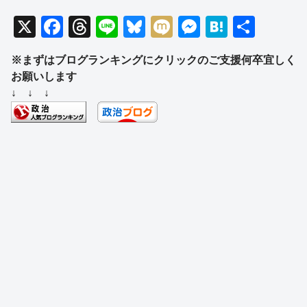
X
F
T
Li
Bl
M
M
H
共
a
hr
n
u
ixi
e
at
有
※まずはブログランキングにクリックのご支援何卒宜しく
c
e
e
e
ss
e
お願いします
e
a
sk
e
n
↓ ↓ ↓
b
d
y
n
a
o
s
g
o
er
k