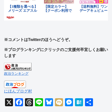
※コメントはTwitterのほうへどうぞ。
※ブログランキングにクリックのご支援何卒宜しくお願い
します
政治ランキング
にほんブログ村
X
F
T
Li
Bl
M
M
H
共
a
hr
n
u
ixi
e
at
有