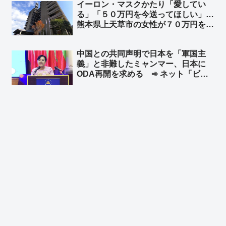
イーロン・マスクかたり「愛してい
する改正法案を可決したことを列挙
る」「５０万円を今送ってほしい」…
熊本県上天草市の女性が７０万円を送
金
中国との共同声明で日本を「軍国主
義」と非難したミャンマー、日本に
ODA再開を求める ➾ ネット「ビル
マのたわごと」