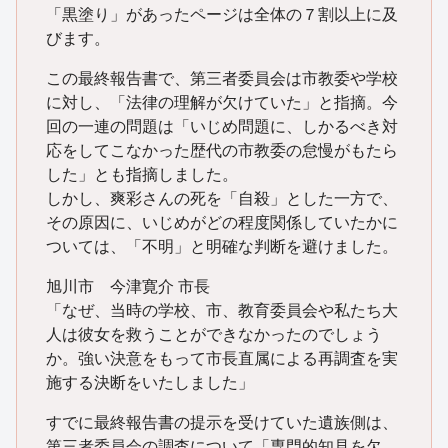
「黒塗り」があったページは全体の７割以上に及
びます。
この最終報告書で、第三者委員会は市教委や学校
に対し、「法律の理解が欠けていた」と指摘。今
回の一連の問題は「いじめ問題に、しかるべき対
応をしてこなかった歴代の市教委の怠慢がもたら
した」とも指摘しました。
しかし、爽彩さんの死を「自殺」とした一方で、
その原因に、いじめがどの程度関係していたかに
ついては、「不明」と明確な判断を避けました。
旭川市 今津寛介 市長
「なぜ、当時の学校、市、教育委員会や私たち大
人は彼女を救うことができなかったのでしょう
か。強い決意をもって市長直属による再調査を実
施する決断をいたしました」
すでに最終報告書の提示を受けていた遺族側は、
第三者委員会の調査について「専門的知見を欠