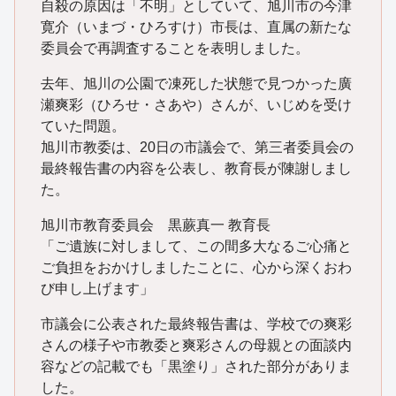
自殺の原因は「不明」としていて、旭川市の今津
寛介（いまづ・ひろすけ）市長は、直属の新たな
委員会で再調査することを表明しました。
去年、旭川の公園で凍死した状態で見つかった廣
瀬爽彩（ひろせ・さあや）さんが、いじめを受け
ていた問題。
旭川市教委は、20日の市議会で、第三者委員会の
最終報告書の内容を公表し、教育長が陳謝しまし
た。
旭川市教育委員会 黒蕨真一 教育長
「ご遺族に対しまして、この間多大なるご心痛と
ご負担をおかけしましたことに、心から深くおわ
び申し上げます」
市議会に公表された最終報告書は、学校での爽彩
さんの様子や市教委と爽彩さんの母親との面談内
容などの記載でも「黒塗り」された部分がありま
した。