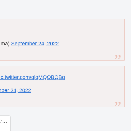
ama)
September 24, 2022
ic.twitter.com/qlqMQOBQBq
ber 24, 2022
な…