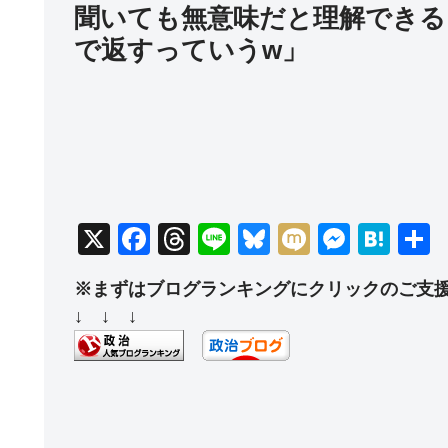
聞いても無意味だと理解できる
で返すっていうw」
X
F
T
Li
Bl
M
M
H
a
hr
n
u
ixi
e
at
※まずはブログランキングにクリックのご支
c
e
e
e
ss
e
↓ ↓ ↓
e
a
sk
e
n
b
d
y
n
a
o
s
g
o
er