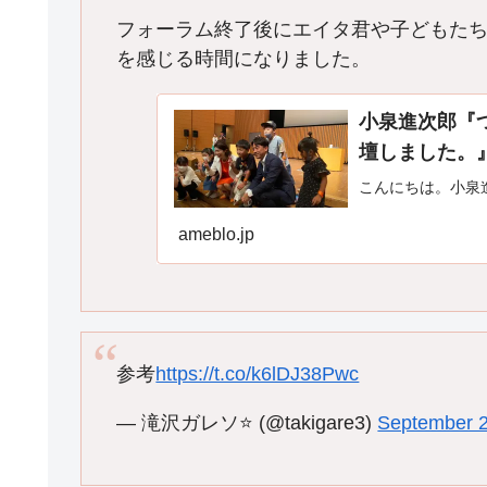
フォーラム終了後にエイタ君や子どもた
を感じる時間になりました。
小泉進次郎『
壇しました。
こんにちは。小泉
ameblo.jp
参考
https://t.co/k6lDJ38Pwc
— 滝沢ガレソ⭐ (@takigare3)
September 2