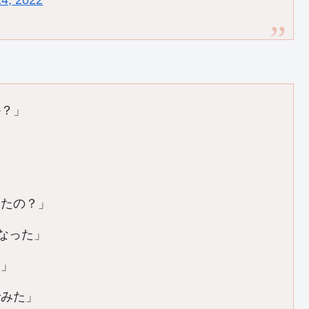
4, 2022
か？」
えたの？」
なった」
？」
でみた」