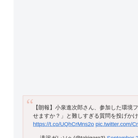
k
【朗報】小泉進次郎さん、参加した環境
せますか？」と難しすぎる質問を投げか
https://t.co/UQhCrMns2o
pic.twitter.com