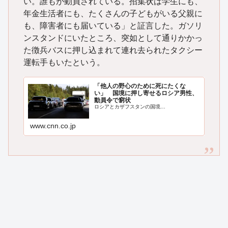
い。誰もが動員されている。招集状は学生にも、
年金生活者にも、たくさんの子どもがいる父親に
も、障害者にも届いている」と証言した。ガソリ
ンスタンドにいたところ、突如として通りかかっ
た徴兵バスに押し込まれて連れ去られたタクシー
運転手もいたという。
「他人の野心のために死にたくな
い」 国境に押し寄せるロシア男性、
動員令で窮状
ロシアとカザフスタンの国境…
www.cnn.co.jp