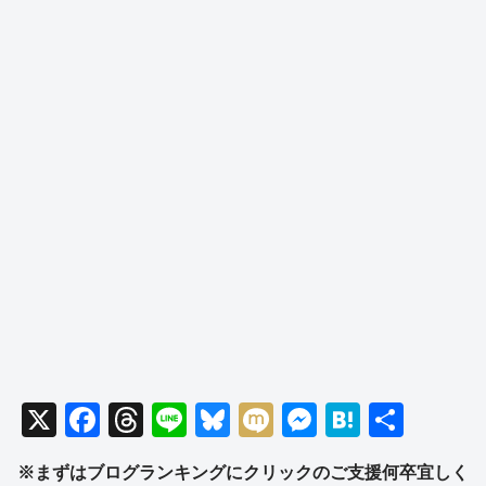
X
F
T
Li
Bl
M
M
H
共
a
hr
n
u
ixi
e
at
有
※まずはブログランキングにクリックのご支援何卒宜しく