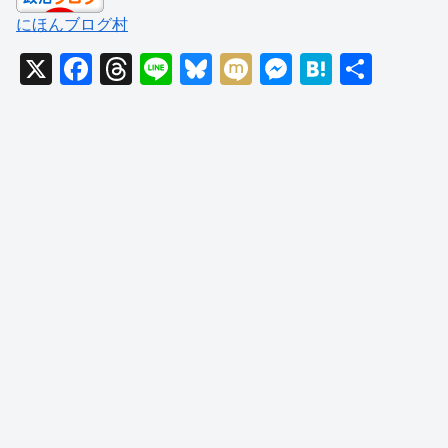
にほんブログ村
X
F
T
Li
Bl
M
M
H
共
a
hr
n
u
ixi
e
at
有
c
e
e
e
ss
e
e
a
sk
e
n
b
d
y
n
a
o
s
g
o
er
k