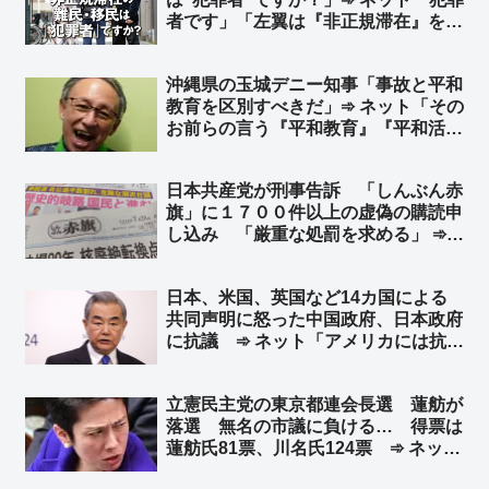
者です」「左翼は『非正規滞在』を流
行らせようとしてるみたいだけど、
『不法滞在』な」「”無免許運転”を
沖縄県の玉城デニー知事「事故と平和
『非正規運転』と言って許してもらえ
教育を区別すべきだ」➾ ネット「その
ますか？」
お前らの言う『平和教育』『平和活
動』とやらで女子高生と警備員が死ん
だんだろ」「知事がこの考えじゃまた
日本共産党が刑事告訴 「しんぶん赤
犠牲者がでる…」
旗」に１７００件以上の虚偽の購読申
し込み 「厳重な処罰を求める」 ➾
ネット「ノルマに追い詰められた党員
が購読者獲得しようとしたのではなく
日本、米国、英国など14カ国による
て？」
共同声明に怒った中国政府、日本政府
に抗議 ➾ ネット「アメリカには抗議
しないヘタレｗｗｗ」
立憲民主党の東京都連会長選 蓮舫が
落選 無名の市議に負ける… 得票は
蓮舫氏81票、川名氏124票 ➾ ネット
「このババア、人望なさすぎやろ」