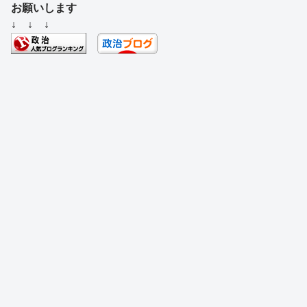
c
e
e
e
ss
e
お願いします
e
a
sk
e
n
↓ ↓ ↓
b
d
y
n
a
o
s
g
o
er
k