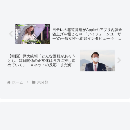
日テレの報道番組がAppleのアプリ内課金
値上げを報じる⇒ “アイフォーンユーザ
ー”の一般女性へ街頭インタビュー⇒ 特
徴的な声質と課金歴から女性が人気同人
声優「秋野かえで」さんだとバレる⇒
秋野かえで「これ私謝った方がいいん
か？」
【韓国】尹大統領「どんな困難があろう
とも、韓日関係の正常化は強力に推し進
めていく」 ＝ネットの反応「まだ何ひ
とつやってないのに？」「心ある韓国国
民を立ち上がれ！ユン大統領を引きずり
おろせ」
ホーム
未分類