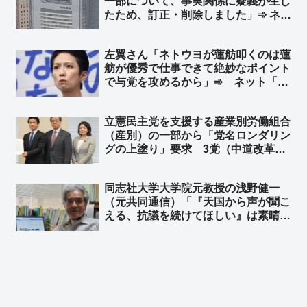
一部について、事実関係に疑義が生じ
たため、訂正・削除しました」➾ ネッ
ト「大きく報道、捏造バレたらこっそ
り削除ｗｗ」「この時系列のミスに気
左翼さん「ネトウヨが蓮舫叩くのは蓮
づかなかった野党もヤバいなｗｗ」
舫が優秀で仕事できて絶妙なポイント
で与党を攻めるから」➾ ネット「面
白いからそのままの認識で居て欲しい
w」
立憲民主党を支援する産業別労働組合
（産別）の一部から「党名ロンダリン
グの上塗り」要求 3党（中道改革連
合・公明・立憲民主党）による「新
党」結成を求める声 ➾ ネット「その
同志社大学大学院元教授の浅野健一
新党が中道改革連合だったんちゃうん
（元共同通信）「『天国から声が聞こ
かとｗ」
える、抗議を続けてほしい』は素晴ら
しい投稿」➾ 浅野健一「親であっても
娘の意思を代弁すべきではない」「た
とえ親子でも別人格」と武石知華さん
の遺族の投稿を批判するダブスタ