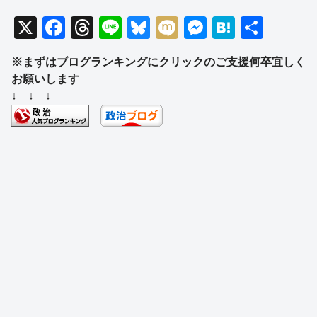
X
F
T
Li
Bl
M
M
H
共
a
hr
n
u
ixi
e
at
有
※まずはブログランキングにクリックのご支援何卒宜しく
c
e
e
e
ss
e
お願いします
e
a
sk
e
n
↓ ↓ ↓
b
d
y
n
a
o
s
g
o
er
k