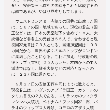
多い。安倍晋三元首相の国葬をこれと比較するの
は酷であるが、やはり見劣りしてしまう。
ウェストミンスター寺院での国葬に出席した国
は、１６７の国・地域であった。現役の君主（国
王など）は、日本の天皇陛下を含めて１８人。大
統領など非君主の元首は５５人で、合わせると現
役国家元首は７３人となる。国連加盟国は１９３
カ国だから、世界の多くの国のトップがロンドン
に集結したことになる。これに加え、行政府の現
役トップ（首相）２５人もいた。本国からの要人
派遣ではなく、駐英大使などの対応となったの
は、２３カ国に過ぎない。
９月２７日の安倍国葬を同じように数えると、
現役君主はヨルダンのアブドラ国王、カタールの
タミム首長の２人である。スリランカのウィクラ
マシンハ大統領、ベトナムのフック国家主席、パ
ラオのウィップス大統領、コモロのアザリ大統