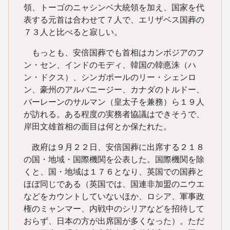
領、トーゴのニャシンベ大統領を加え、国家を代
表する元首は合わせて７人で、エリザベス国葬の
７３人と比べると寂しい。
もっとも、安倍国葬でも首相はカンボジアのフ
ン・セン、インドのモディ、韓国の韓悳洙（ハ
ン・ドクス）、シンガポールのリー・シェンロ
ン、豪州のアルバニージー、カナダのトルドー、
バーレーンのサルマン（皇太子を兼務）ら１９人
が訪れる。ある程度の実務者協議はできそうで、
岸田文雄首相の面目は何とか保たれた。
政府は９月２２日、安倍国葬に出席する２１８
の国・地域・国際機関を公表した。国際機関を除
くと、国・地域は１７６となり、英国での国葬と
ほぼ同じである（英国では、国連非加盟のニウエ
などをカウントしていないほか、ロシア、軍事政
権のミャンマー、内戦中のシリアなどを招待して
おらず、日本の方が出席国が多くなった）。ただ