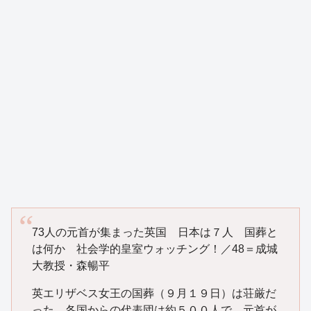
73人の元首が集まった英国 日本は７人 国葬と
は何か 社会学的皇室ウォッチング！／48＝成城
大教授・森暢平
英エリザベス女王の国葬（９月１９日）は荘厳だ
った。各国からの代表団は約５００人で、元首が