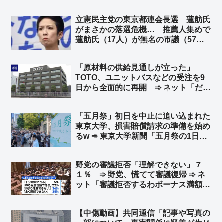
立憲民主党の東京都連会長選 蓮舫氏
がまさかの落選危機… 推薦人集めで
蓮舫氏（17人）が無名の市議（57
人）にトリプルスコア負け ➾ ネット
「どんだけ人望ないんだよw」「あっ
「原材料の供給見通しが立った」
ち側でも有害人物扱いで草」「やっと
TOTO、ユニットバスなどの受注を9
待望の2位」
日から全面的に再開 ➾ ネット「だっ
てw TBSと自称ナフサの専門家さん
w」
「五月祭」初日を中止に追い込まれた
東京大学、損害賠償請求の準備を始め
るw ➾ 東京大学新聞「五月祭の1日目
が途中で中止されたことによる企画売
上への影響を調査しております。ご協
野党の審議拒否「理解できない」７
力いただける方は、以下のフォームか
１％ ➾ 野党、慌てて審議復帰 ➾ ネ
らご回答ください」
ット「審議拒否するわボーナス満額も
らうわで、野党への風当たりが強くな
ったからなw」「これだから議員削減
【中傷動画】共同通信「記事や写真の
とか早くやれとしか思わん」