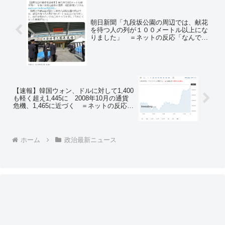
朝日新聞「九段坂公園の周辺では、献花
を待つ人の列が１００メートル以上にな
りました」 ＝ネットの反応「なんで短
く伝えようとするんだろうね」「１００
mって… ただの行列のできる店じゃね
ーか」
【速報】韓国ウォン、ドルに対して1,400
も軽く超え1,445に 2008年10月の通貨
危機、1,465に近づく ＝ネットの反応
「こりゃもう誰も止められないだろ」
ホーム
政治最新ニュース