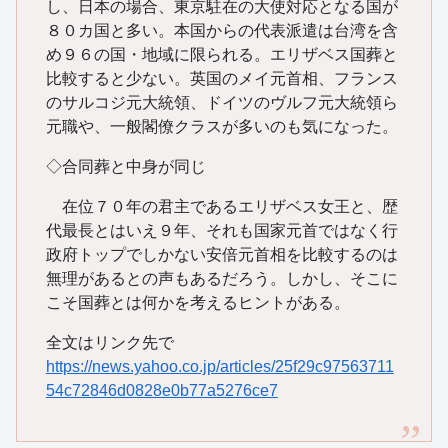
し、日本の場合、東京駐在の大使対応となる国が
８０カ国と多い。本国からの代表派遣は台湾を含
め９６の国・地域に限られる。エリザベス国葬と
比較すると少ない。英国のメイ元首相、フランス
のサルコジ元大統領、ドイツのヴルフ元大統領ら
元職や、一般閣僚クラスが多いのも気になった。
◇合同葬と中身が同じ
在位７０年の君主であるエリザベス女王と、歴
代最長とはいえ９年、それも国家元首ではなく行
政府トップでしかない安倍元首相を比較するのは
無理があるとの声もあるだろう。しかし、そこに
こそ国葬とは何かを考えるヒントがある。
全文はリンク先で
https://news.yahoo.co.jp/articles/25f29c97563711
54c72846d0828e0b77a5276ce7