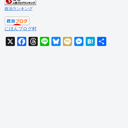
政治ランキング
にほんブログ村
X
F
T
Li
Bl
M
M
H
共
a
hr
n
u
ixi
e
at
有
c
e
e
e
ss
e
e
a
sk
e
n
b
d
y
n
a
o
s
g
o
er
k