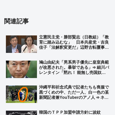
関連記事
立憲民主党・勝部賢志（日教組）「教
育に踏み込むな」 日本共産党・吉良
佳子「法解釈変更だ」辺野古転覆事故
めぐり文科省を批判 ➾ ネット「よほ
ど都合が悪いようだな」「こんな連
鳩山由紀夫「男系男子優先に皇室典範
中、絶対に議席が増えることない
が改悪された。暴挙である」➾ 細川バ
わ…」
レンタイン「黙れ！ 能無し売国奴ジ
ジィだと言う事を自覚して、日本国民
に迷惑をかけないように、ゲートボー
沖縄平和祈念式典で記者たちも喪服で
ルでもやってろ！」
黒づくめの中、ただ一人、白一色の某
新聞記者兼YouTuberのアノ人 ➾ ネッ
ト「TPOすらわからないから迷惑系ジ
ャーナリストなのですw」
韓国のＴＰＰ加盟申請方針に波紋