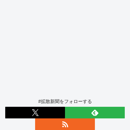
k
#拡散新聞をフォローする