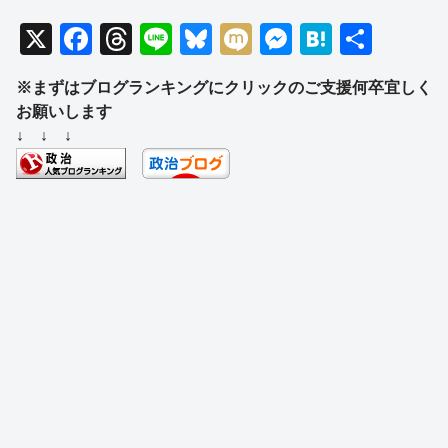
X
F
T
Li
Bl
M
M
H
共
a
hr
n
u
ixi
e
at
有
※まずはブログランキングにクリックのご支援何卒宜しく
c
e
e
e
ss
e
お願いします
e
a
sk
e
n
↓ ↓ ↓
b
d
y
n
a
o
s
g
o
er
k