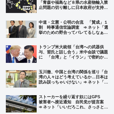
「青森や福島など８県の水産物輸入禁
止問題の切り離しに日本政府が支持」
に、国内の漁業者への配慮や自由貿易
の原則をめぐる疑問 ➾ ネット「非科
中道・立憲・公明の合流 「賛成」１
学的な根拠で輸入規制をする国なんか
割 時事通信世論調査 ➾ ネット「選
相手にするな！」
挙のための野合ってバレてるしなぁ」
「どうでもいいという選択肢があれば
９割いくだろ」
トランプ米大統領「台湾への武器供
与、習氏と話し合う」米中会談で議題
に 「台湾」と「イラン」で密約か…
台湾有事の可能性高まる… 峯村健司
氏「ワシントンで高官らと意見交換し
玉川徹、中国と台湾の関係を巡り「台
て杞憂ではないことを確認しました」
湾の人々はどう考えているか…日本は
➾ ネット「うわっ… 日本にとって最
読み誤っちゃいけない」➾ ネット「日
悪の事態に…」
本人がどう考えてるのか、いつも読み
誤りまくってる玉川さんが？w」「じ
ストーカーを繰り返す奴にはGPS
ゃあ台湾に取材に行けよ、まあ外省人
被害者へ接近通知 自民党が提言案
ばかり取材するだろうけど」
➾ ネット「いいだろこれ、さっさとや
れ」