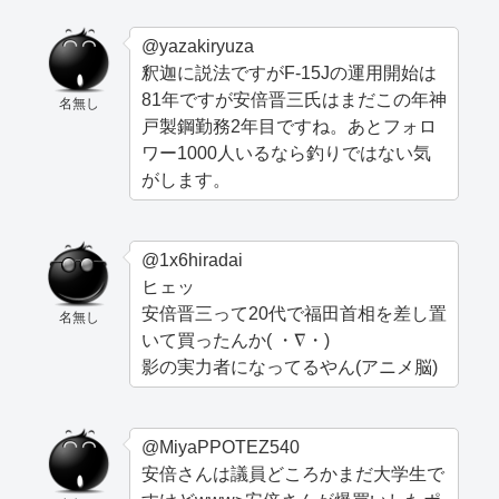
@yazakiryuza
釈迦に説法ですがF-15Jの運用開始は
81年ですが安倍晋三氏はまだこの年神
名無し
戸製鋼勤務2年目ですね。あとフォロ
ワー1000人いるなら釣りではない気
がします。
@1x6hiradai
ヒェッ
安倍晋三って20代で福田首相を差し置
名無し
いて買ったんか( ・∇・)
影の実力者になってるやん(アニメ脳)
@MiyaPPOTEZ540
安倍さんは議員どころかまだ大学生で