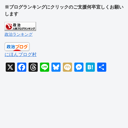
※ブログランキングにクリックのご支援何卒宜しくお願い
します
政治ランキング
にほんブログ村
X
F
T
Li
Bl
M
M
H
共
a
hr
n
u
ixi
e
at
有
c
e
e
e
ss
e
e
a
sk
e
n
b
d
y
n
a
o
s
g
o
er