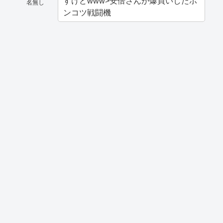
すけどwww>安倍さんが爆買いしたポ
名無し
ンコツ戦闘機