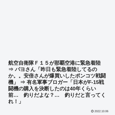
航空自衛隊Ｆ１５が那覇空港に緊急着陸
⇒ パヨさん「昨日も緊急着陸してるの
か。。安倍さんが爆買いしたポンコツ戦闘
機」 ⇒ 有名軍事ブロガー「日本がF-15戦
闘機の購入を決断したのは40年くらい
前… 釣りだよな？… 釣りだと言ってく
れ！」
2022.10.06