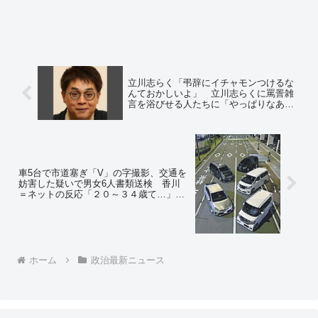
立川志らく「弔辞にイチャモンつけるな
んておかしいよ」 立川志らくに罵詈雑
言を浴びせる人たちに「やっぱりなあ」
＝ネットの反応「玉川、言われてる
ぞ？」
車5台で市道塞ぎ「V」の字撮影、交通を
妨害した疑いで男女6人書類送検 香川
＝ネットの反応「２０～３４歳て…」
「しかもそんなに映えないという」
ホーム
政治最新ニュース