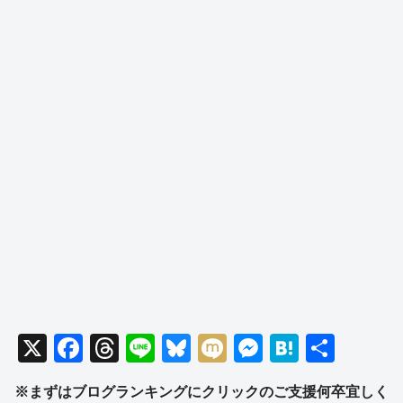
X
F
T
Li
Bl
M
M
H
共
a
hr
n
u
ixi
e
at
有
※まずはブログランキングにクリックのご支援何卒宜しく