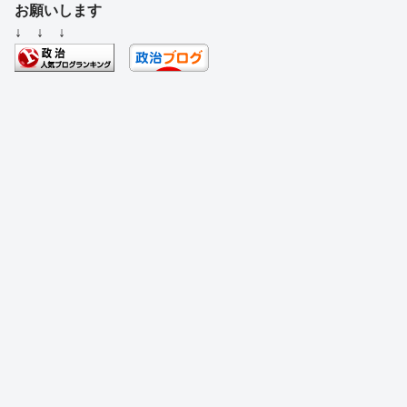
c
e
e
e
ss
e
お願いします
e
a
sk
e
n
↓ ↓ ↓
b
d
y
n
a
o
s
g
o
er
k