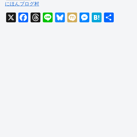
にほんブログ村
X
F
T
Li
Bl
M
M
H
共
a
hr
n
u
ixi
e
at
有
c
e
e
e
ss
e
e
a
sk
e
n
b
d
y
n
a
o
s
g
o
er
k