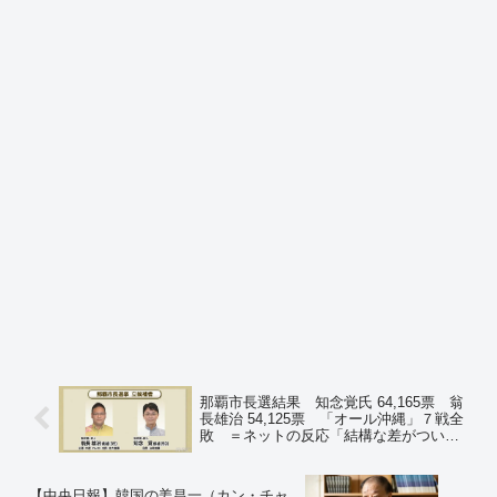
那覇市長選結果 知念覚氏 64,165票 翁
長雄治 54,125票 「オール沖縄」７戦全
敗 ＝ネットの反応「結構な差がついた
な」「オールって、全部負けることな
の？」「辻元、那覇知事選は頑張れよ
w」
【中央日報】韓国の姜昌一（カン・チャ