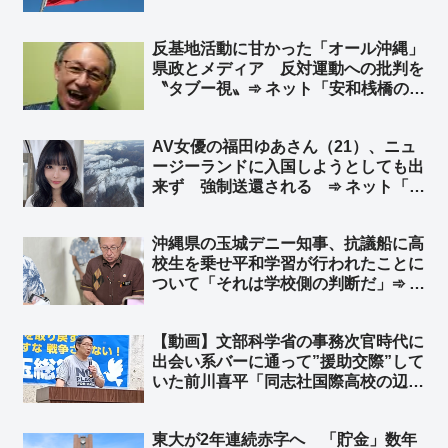
ネット「『外国軍機への燃料給油も戦
争加担行為だーーー！』の左翼さん、
反基地活動に甘かった「オール沖縄」
これは全力でスルーするもよう」
県政とメディア 反対運動への批判を
〝タブー視〟➾ ネット「安和桟橋のダ
ンプカー事故映像の公開も辺野古漁協
の映像公開も批判するし、報道しない
AV女優の福田ゆあさん（21）、ニュ
時点で狂ってるよ」
ージーランドに入国しようとしても出
来ず 強制送還される ➾ ネット「よ
く見破ったな、ニュージーランドの入
管」
沖縄県の玉城デニー知事、抗議船に高
校生を乗せ平和学習が行われたことに
ついて「それは学校側の判断だ」➾ ネ
ット「抗議船の無法者を長年黙認して
きたのはテメーだろーがよ！」
【動画】文部科学省の事務次官時代に
出会い系バーに通って”援助交際”して
いた前川喜平「同志社国際高校の辺野
古での平和学習はもの凄く優れた学習
だ」➾ ネット「子どもが犠牲になる平
東大が2年連続赤字へ 「貯金」数年
和教育が優れている筈がないだろ！」