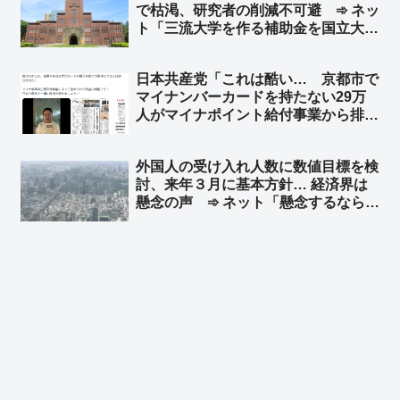
で枯渇、研究者の削減不可避 ➾ ネッ
ト「三流大学を作る補助金を国立大学
に回せよ」「左翼活動家みたいな教授
をたくさん抱えてるからだ」
日本共産党「これは酷い… 京都市で
マイナンバーカードを持たない29万
人がマイナポイント給付事業から排除
された」➾ ネット「ガソリン車買って
ＥＶ補助金もらえないって言ってる奴
外国人の受け入れ人数に数値目標を検
と同レベル」「Ｔポイントカード持っ
討、来年３月に基本方針… 経済界は
てないけどＴポイントくださいｗｗ」
懸念の声 ➾ ネット「懸念するなら外
国人犯罪にも責任持てよ」