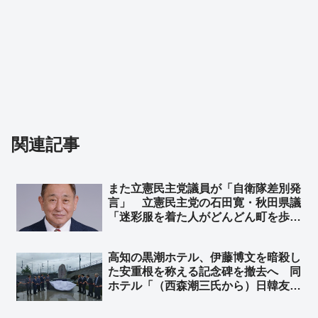
関連記事
また立憲民主党議員が「自衛隊差別発
言」 立憲民主党の石田寛・秋田県議
「迷彩服を着た人がどんどん町を歩く
ようになれば観光にも影響する」➾ ネ
ット「海外では街中で普通に見るけ
高知の黒潮ホテル、伊藤博文を暗殺し
ど？」「軍人をリスペクトする国々か
た安重根を称える記念碑を撤去へ 同
ら観光に来てるんだぞ！！」
ホテル「（西森潮三氏から）日韓友好
を象徴する碑との説明を受けていた」
➾ ネット「安倍晋三元首相を暗殺した