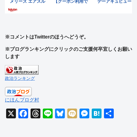
※コメントはTwitterのほうへどうぞ。
※ブログランキングにクリックのご支援何卒宜しくお願い
します
政治ランキング
にほんブログ村
X
F
T
Li
Bl
M
M
H
共
a
hr
n
u
ixi
e
at
有
c
e
e
e
ss
e