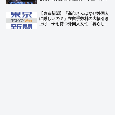
議じゃなくて謝罪が先かと」➾ ネット
「左翼脳では撤回から謝罪になっとる
【東京新聞】「高市さんはなぜ外国人
w」「こういう人だからTBSに重宝さ
に厳しいの？」在留手数料の大幅引き
れたんだろうね」
上げ 子を持つ外国人女性「暮らして
いけない」➾ ネット「いや、それでも
日本は安いよ？」