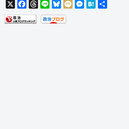
X
F
T
Li
Bl
M
M
H
共
a
hr
n
u
ixi
e
at
有
c
e
e
e
ss
e
e
a
sk
e
n
b
d
y
n
a
o
s
g
o
er
k