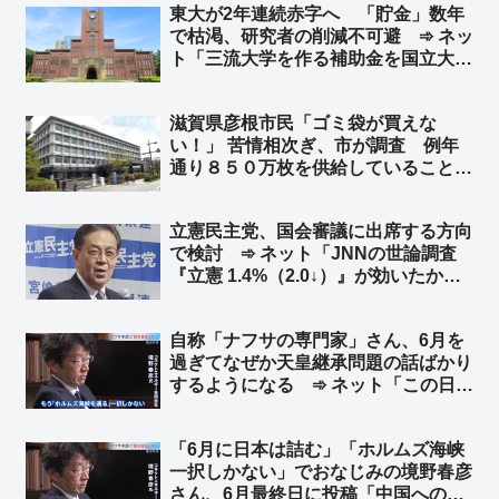
東大が2年連続赤字へ 「貯金」数年
山上徹也を称える記念碑と同義だから
で枯渇、研究者の削減不可避 ➾ ネッ
な」
ト「三流大学を作る補助金を国立大学
に回せよ」「左翼活動家みたいな教授
をたくさん抱えてるからだ」
滋賀県彦根市民「ゴミ袋が買えな
い！」 苦情相次ぎ、市が調査 例年
通り８５０万枚を供給していることが
判明 市役所「買いだめは控え、これ
まで通りの使用をお願いしたい」➾ ネ
立憲民主党、国会審議に出席する方向
ット「ナフサもこれ」
で検討 ➾ ネット「JNNの世論調査
『立憲 1.4%（2.0↓）』が効いたか？
w」「『先生が迎えに来てくれないと
学校へは行かない！』と言っていた登
自称「ナフサの専門家」さん、6月を
校拒否のガキ、全然迎えに来てくれな
過ぎてなぜか天皇継承問題の話ばかり
いので登校を決意した？」
するようになる ➾ ネット「この日も
近いw → 報道特集『皇室問題を専門
とする境野氏に伺いました』」「現実
「6月に日本は詰む」「ホルムズ海峡
逃避やろ」
一択しかない」でおなじみの境野春彦
さん、6月最終日に投稿「中国への抗