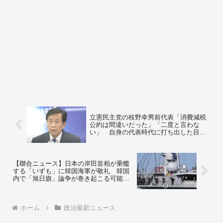
立憲民主党の枝野幸男前代表「消費減税
公約は間違いだった」「二度と言わな
い」 自身の代表時代に打ち出した目玉
公約を否定 ＝ネットの反応「これの一
番の問題は、去年選挙勝っても減税の公
約破る気だったって自白してるとこだ
ぞ」
【聯合ニュース】日本の岸田首相が乗艦
する「いずも」に韓国海軍が敬礼 韓国
内で「旭日旗」論争が巻き起こる可能
性 ＝ネットの反応「後は勝手に韓国内
で殴り合ってこちらを楽しませてくれ
ｗ」
ホーム
政治最新ニュース