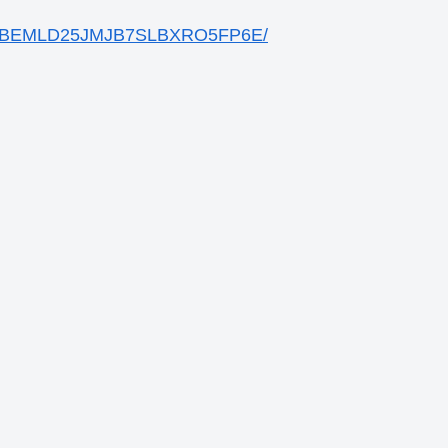
-HQGBEMLD25JMJB7SLBXRO5FP6E/