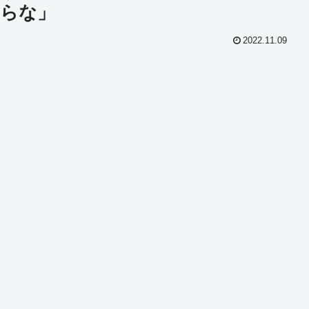
らな」
2022.11.09
共
有