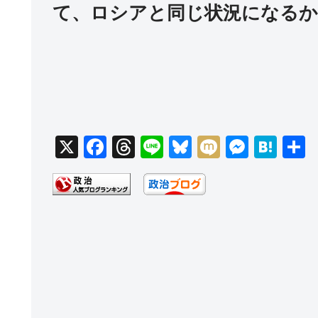
て、ロシアと同じ状況になるか
X
F
T
Li
Bl
M
M
H
a
hr
n
u
ixi
e
at
c
e
e
e
ss
e
e
a
sk
e
n
b
d
y
n
a
o
s
g
o
er
k