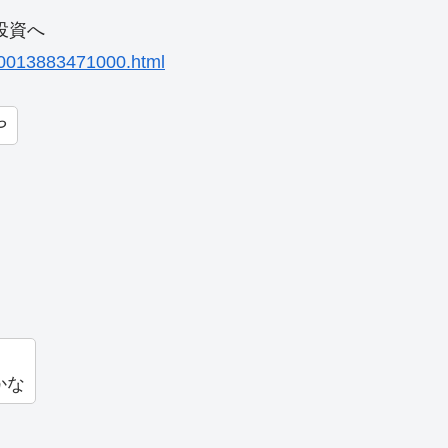
投資へ
10013883471000.html
や
かな