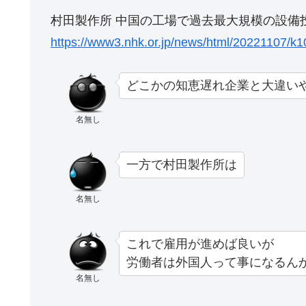
村田製作所 中国の工場で過去最大規模の設備
https://www3.nhk.or.jp/news/html/20221107/k
どこかの知恵遅れ企業と大違い
名無し
一方で村田製作所は
名無し
これで雇用が進めば良いが
労働者は外国人って事になるん
名無し