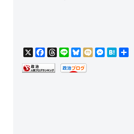
X
F
T
Li
Bl
M
M
H
a
hr
n
u
ixi
e
at
c
e
e
e
ss
e
e
a
sk
e
n
b
d
y
n
a
o
s
g
o
er
k