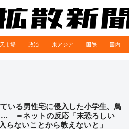
天市場
政治
東アジア
国際
国内
ている男性宅に侵入した小学生、鳥
… ＝ネットの反応「末恐ろしい
入らないことから教えないと」