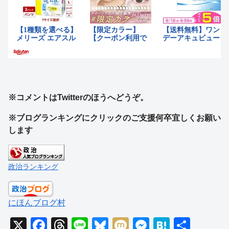
※コメントはTwitterのほうへどうぞ。
※ブログランキングにクリックのご支援何卒宜しくお願い
します
政治ランキング
にほんブログ村
X
F
T
Li
Bl
M
M
H
共