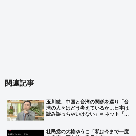
関連記事
玉川徹、中国と台湾の関係を巡り「台
湾の人々はどう考えているか…日本は
読み誤っちゃいけない」➾ ネット「日
本人がどう考えてるのか、いつも読み
誤りまくってる玉川さんが？w」「じ
社民党の大椿ゆうこ「私は今まで一度
ゃあ台湾に取材に行けよ、まあ外省人