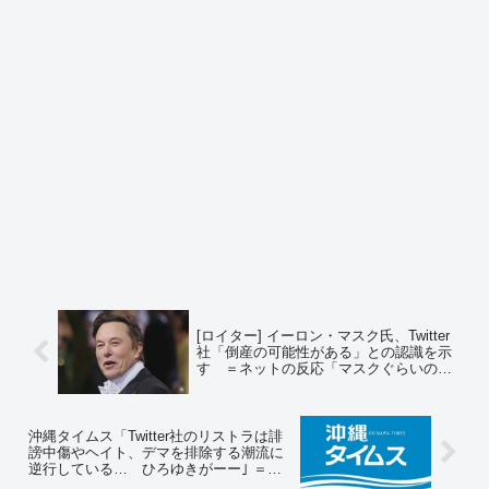
[ロイター] イーロン・マスク氏、Twitter
社「倒産の可能性がある」との認識を示
す ＝ネットの反応「マスクぐらいの金
持ちになると、６兆円払ってこういう遊
びが出来るんだな」
沖縄タイムス「Twitter社のリストラは誹
謗中傷やヘイト、デマを排除する潮流に
逆行している… ひろゆきがーー｣ ＝ネ
ットの反応「アベガー並みの情熱で、ひ