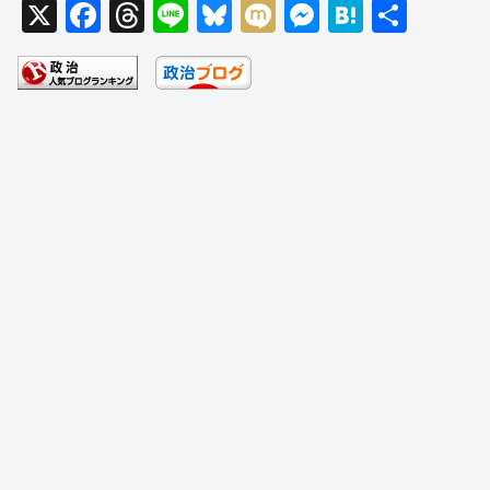
X
F
T
Li
Bl
M
M
H
共
a
hr
n
u
ixi
e
at
有
c
e
e
e
ss
e
e
a
sk
e
n
b
d
y
n
a
o
s
g
o
er
k