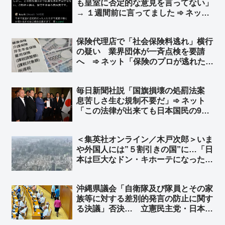
も皇室に否定的な意見を言ってない」
ばかり取材するだろうけど」
→ １週間前に言ってました ➾ ネット
「昔のポストを掘り起こされているの
かと思いきや、先週じゃんw」
保険代理店で「社会保険料逃れ」横行
の疑い 業界団体が一斉点検を要請
へ ➾ ネット「保険のプロが逃れたく
なる保険」「これ心当たりある… 保
険代理店に限ったことじゃないと思
毎日新聞社説「国旗損壊の処罰法案
う」
息苦しさ生む規制不要だ」➾ ネット
「この法律が出来ても日本国民の99%
は息苦しくないと思うぞ？ｗ」「息苦
しいなら求心を飲みなさい」
＜集英社オンライン／木戸次郎＞いま
や外国人には”５割引きの国”に…「日
本は巨大なドン・キホーテになった」
円安ニッポンへの警鐘、「責任ある積
極財政」の責任は誰が取るのか ➾ ネ
沖縄県議会「自衛隊及び隊員とその家
ット「じゃあ長年の緊縮財政で貧しく
族等に対する差別的発言の防止に関す
なった国民、誰か責任とってくれよ」
る決議」否決… 立憲民主党・日本共
産党などが反対、公明党4人が退席