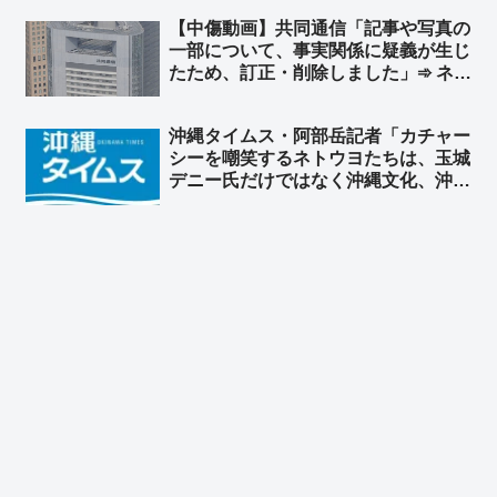
➾ ネット「これを否決するってスゲー
【中傷動画】共同通信「記事や写真の
な、沖縄県議会…」
一部について、事実関係に疑義が生じ
たため、訂正・削除しました」➾ ネッ
ト「大きく報道、捏造バレたらこっそ
り削除ｗｗ」「この時系列のミスに気
沖縄タイムス・阿部岳記者「カチャー
づかなかった野党もヤバいなｗｗ」
シーを嘲笑するネトウヨたちは、玉城
デニー氏だけではなく沖縄文化、沖縄
そのものを嘲笑している。醜い差別」
➾ ネット「論点すり替え王」「『左翼
は主語をデカくする』『デモ参加者を
盛る』← これはセットな」