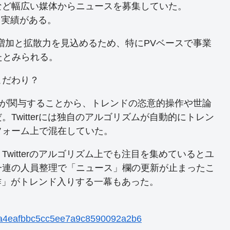
など幅広い媒体からニュースを募集していた。
採用実績がある。
増加と拡散力を見込めるため、特にPVベースで事業
たとみられる。
こだわり？
”が関与することから、トレンドの恣意的操作や世論
Twitterには独自のアルゴリズムが自動的にトレン
フォーム上で混在していた。
itterのアルゴリズム上でも注目を集めているとユ
一連の人員整理で「ニュース」欄の更新が止まったこ
ド操作」がトレンド入りする一幕もあった。
929a4eafbbc5cc5ee7a9c8590092a2b6