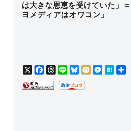
は大きな恩恵を受けていた」＝
ヨメディアはオワコン」
X
F
T
Li
Bl
M
M
H
a
hr
n
u
ixi
e
at
c
e
e
e
ss
e
e
a
sk
e
n
b
d
y
n
a
o
s
g
o
er