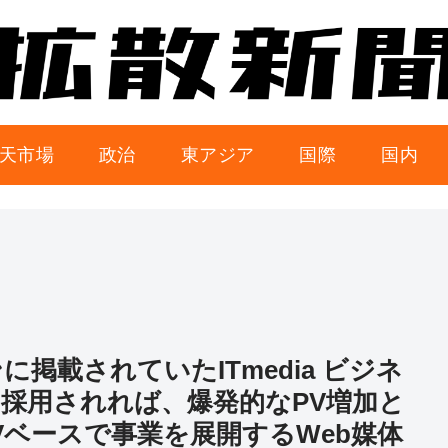
天市場
政治
東アジア
国際
国内
ンに掲載されていたITmedia ビジネ
採用されれば、爆発的なPV増加と
Vベースで事業を展開するWeb媒体