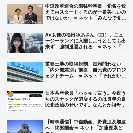
くていいだろ」「ラーメンチェーン店
中道改革連合の階猛幹事長「党名を変
に補助金出して、海外にラーメン屋を
えて再スタートするのが一番美しいの
増やしただけ」
ではないか」➾ ネット「みんなで党名
考えてあげようぜw」
AV女優の福田ゆあさん（21）、ニュ
ージーランドに入国しようとしても出
来ず 強制送還される ➾ ネット「よ
く見破ったな、ニュージーランドの入
管」
重要土地の取得規制、国籍問わない
「内外無差別」前提 自民党のプロジ
ェクトチーム ➾ ネット「それがい
い。外国勢力と結託して日本人名義で
土地を買うことなんか容易に想像でき
日本共産党員「ハッキリ言う。今夜う
る」「党内に外国人限定を求める
ちのスナックが閉店するのは長年の自
声？… どんだけ頭タンポポだよ」
民党政治のせいです。なんとか祖母が
老後の貯金を切り崩しやってきました
が、高市政権下でとうとう“とどめ”を
【時事通信】中傷動画、野党追及加速
刺されました」➾ ネット「客層を絞り
へ 終盤国会 ➾ ネット「加速要素ど
すぎｗｗｗ」