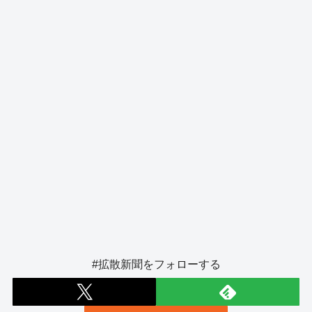
o
er
k
#拡散新聞をフォローする