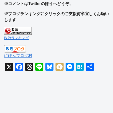
※コメントはTwitterのほうへどうぞ。
※ブログランキングにクリックのご支援何卒宜しくお願い
します
政治ランキング
にほんブログ村
X
F
T
Li
Bl
M
M
H
共
a
hr
n
u
ixi
e
at
有
c
e
e
e
ss
e
e
a
sk
e
n
b
d
y
n
a
o
s
g