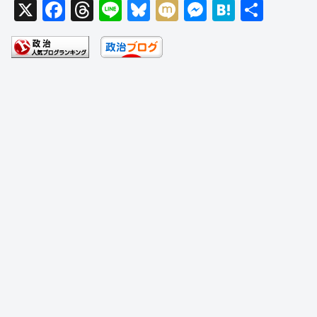
X
F
T
Li
Bl
M
M
H
共
a
hr
n
u
ixi
e
at
有
c
e
e
e
ss
e
e
a
sk
e
n
b
d
y
n
a
o
s
g
o
er
k