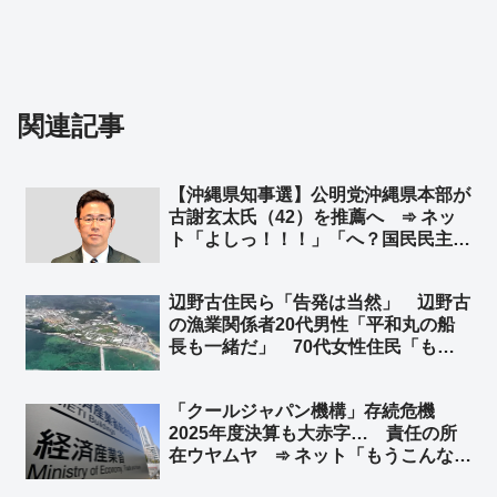
関連記事
【沖縄県知事選】公明党沖縄県本部が
古謝玄太氏（42）を推薦へ ➾ ネッ
ト「よしっ！！！」「へ？国民民主に
続いて公明？追い風吹いてきたね！頑
張れ古謝玄太！打倒デニー！！」
辺野古住民ら「告発は当然」 辺野古
の漁業関係者20代男性「平和丸の船
長も一緒だ」 70代女性住民「もう
抗議活動はやってほしくない」➾ ネッ
ト「あの抗議の連中は辺野古住民にめ
「クールジャパン機構」存続危機
っちゃ嫌われてるからな、それを知ら
2025年度決算も大赤字… 責任の所
ない人が多すぎる」
在ウヤムヤ ➾ ネット「もうこんなに
外国人客が来るのに、海外に宣伝しな