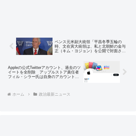
ペンス元米副大統領「平昌冬季五輪の
時、文在寅大統領は、私と北朝鮮の金与
正（キム・ヨジョン）を公開で対面させ
ようとしたが、私と安倍首相はわざと遅
刻し避けた」 回顧録で ＝ネットの反応
「さすが安倍ちゃんだね」「もう次期大
Appleの公式Twitterアカウント、過去のツ
統領はペンスでいいよ」
イートを全削除 アップルストア責任者
フィル・シラー氏は自身のアカウントを
削除
ホーム
政治最新ニュース