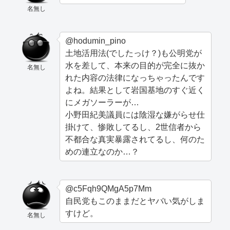
名無し
@hodumin_pino
土地活用法(でしたっけ？)も公明党が
水を差して、本来の目的が完全に抜か
名無し
れた内容の法律になっちゃったんです
よね。結果として岩国基地のすぐ近く
にメガソーラーが…
小野田紀美議員には陰湿な嫌がらせ仕
掛けて、惨敗してるし、2世信者から
不都合な真実暴露されてるし、何のた
めの連立なのか…？
@c5Fqh9QMgA5p7Mm
自民党もこのままだとヤバい気がしま
すけど。
名無し