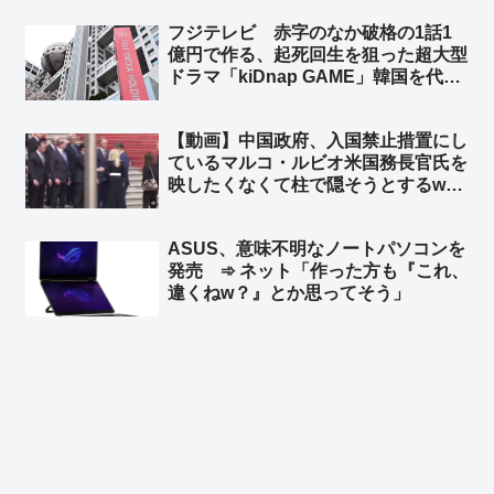
ンにも逮捕状出てるけど、同じ事しな
フジテレビ 赤字のなか破格の1話1
いよね？」
億円で作る、起死回生を狙った超大型
ドラマ「kiDnap GAME」韓国を代表
する人気俳優イ・ジュンギや台湾の人
気女優アリス・クー、香港からは人気
【動画】中国政府、入国禁止措置にし
ボーイズグループ起用 ➾ ネット「フ
ているマルコ・ルビオ米国務長官氏を
ジの凋落を象徴するようなキャスト
映したくなくて柱で隠そうとするw
w」
柱も合成の可能性w ➾ ネット「ルビオ
だけ会食時におかず一品減らされそう
ASUS、意味不明なノートパソコンを
w」
発売 ➾ ネット「作った方も『これ、
違くねw？』とか思ってそう」