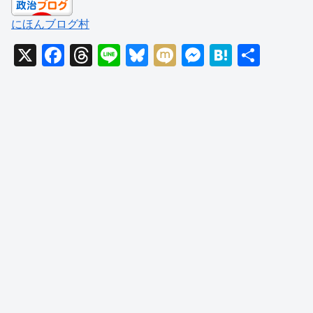
にほんブログ村
X
F
T
Li
Bl
M
M
H
共
a
hr
n
u
ixi
e
at
有
c
e
e
e
ss
e
e
a
sk
e
n
b
d
y
n
a
o
s
g
o
er
k