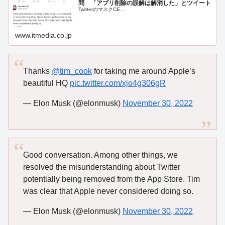
問 「アプリ削除の誤解は解消した」とツイート
TwitterのマスクCE…
www.itmedia.co.jp
Thanks
@tim_cook
for taking me around Apple’s
beautiful HQ
pic.twitter.com/xjo4g306gR
— Elon Musk (@elonmusk)
November 30, 2022
Good conversation. Among other things, we
resolved the misunderstanding about Twitter
potentially being removed from the App Store. Tim
was clear that Apple never considered doing so.
— Elon Musk (@elonmusk)
November 30, 2022