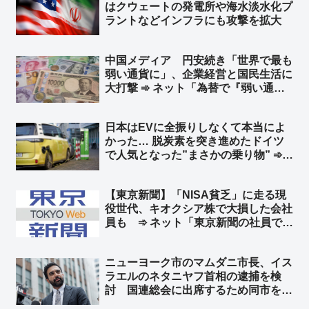
はクウェートの発電所や‌海水淡水化プ
ラントなどインフラにも攻撃を拡大
中国メディア 円安続き「世界で最も
弱い通貨に」、企業経営と国民生活に
大打撃 ➾ ネット「為替で『弱い通
貨』と言ってる時点でバカ」「言って
ることが日本の左翼と同じだなw 要す
日本はEVに全振りしなくて本当によ
るに経済オンチ」
かった… 脱炭素を突き進めたドイツ
で人気となった”まさかの乗り物” ➾
ネット「地球温暖化も二酸化炭素犯人
説もSDGsもみんな環境詐欺です」
【東京新聞】「NISA貧乏」に走る現
役世代、キオクシア株で大損した会社
員も ➾ ネット「東京新聞の社員で損
した奴がいるんだろうなww」「じゃ
あ今こそキオクシア買い時だろ」
ニューヨーク市のマムダニ市長、イス
ラエルのネタニヤフ首相の逮捕を検
討 国連総会に出席するため同市を訪
れた時に逮捕 ➾ ネット「で、プーチ