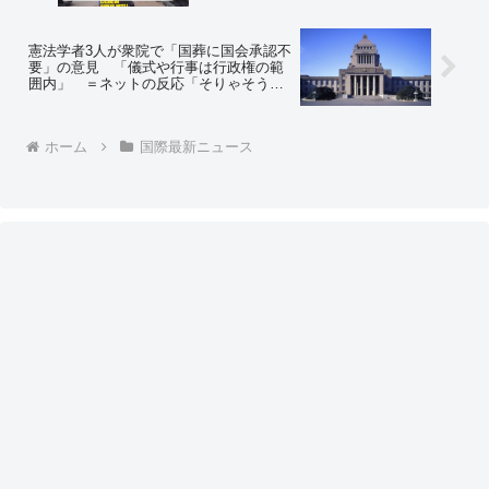
事態に拡大する勢い 被害は甚大で各業
界が泣き タンクローリー運転手もスト
で、ガス欠したガソリンスタンドまで
憲法学者3人が衆院で「国葬に国会承認不
要」の意見 「儀式や行事は行政権の範
囲内」 ＝ネットの反応「そりゃそうだ
ろ、としか」「いや、憲法学者じゃなく
ても知ってるし」
ホーム
国際最新ニュース