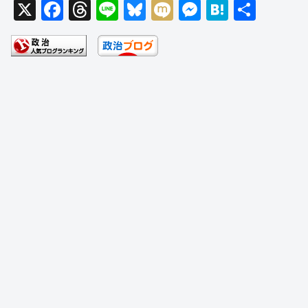
X
F
T
Li
Bl
M
M
H
共
a
hr
n
u
ixi
e
at
有
c
e
e
e
ss
e
e
a
sk
e
n
b
d
y
n
a
o
s
g
o
er
k