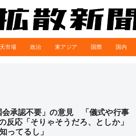
天市場
政治
東アジア
国際
国内
国会承認不要」の意見 「儀式や行事
の反応「そりゃそうだろ、としか」
知ってるし」