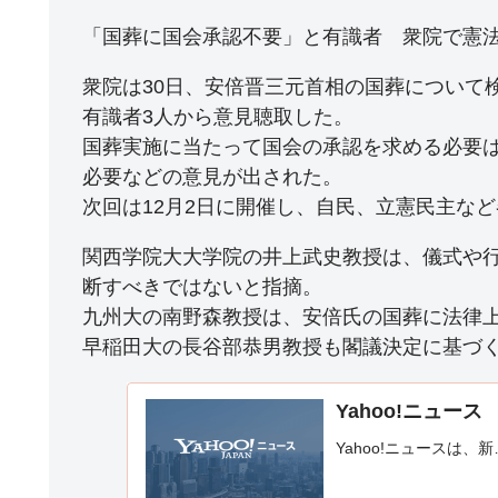
「国葬に国会承認不要」と有識者 衆院で憲法
衆院は30日、安倍晋三元首相の国葬について
有識者3人から意見聴取した。
国葬実施に当たって国会の承認を求める必要
必要などの意見が出された。
次回は12月2日に開催し、自民、立憲民主な
関西学院大大学院の井上武史教授は、儀式や
断すべきではないと指摘。
九州大の南野森教授は、安倍氏の国葬に法律
早稲田大の長谷部恭男教授も閣議決定に基づ
Yahoo!ニュース
Yahoo!ニュースは、新