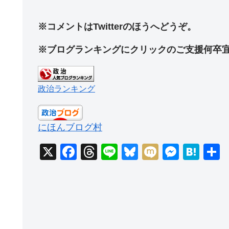
※コメントはTwitterのほうへどうぞ。
※ブログランキングにクリックのご支援何卒
政治ランキング
にほんブログ村
X
F
T
Li
Bl
M
M
H
a
hr
n
u
ixi
e
at
c
e
e
e
ss
e
e
a
sk
e
n
b
d
y
n
a