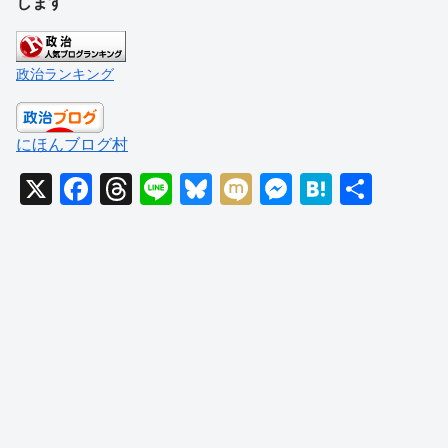
します
政治ランキング
にほんブログ村
X
F
T
Li
Bl
M
M
H
共
a
hr
n
u
ixi
e
at
有
c
e
e
e
ss
e
e
a
sk
e
n
b
d
y
n
a
o
s
g
o
er
k