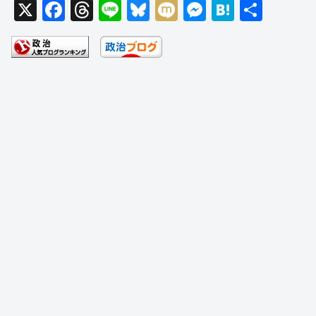
X
F
T
Li
Bl
M
M
H
共
a
hr
n
u
ixi
e
at
有
c
e
e
e
ss
e
e
a
sk
e
n
b
d
y
n
a
o
s
g
o
er
k