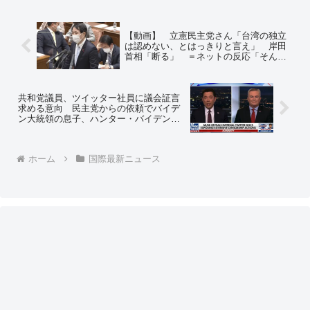
【動画】 立憲民主党さん「台湾の独立
は認めない、とはっきりと言え」 岸田
首相「断る」 ＝ネットの反応「そんな
もん言わせてどうすんだよ」「そもそも
何様だよ」
共和党議員、ツイッター社員に議会証言
求める意向 民主党からの依頼でバイデ
ン大統領の息子、ハンター・バイデンの
スキャンダルをTwitter上でブロックした
問題で
ホーム
国際最新ニュース