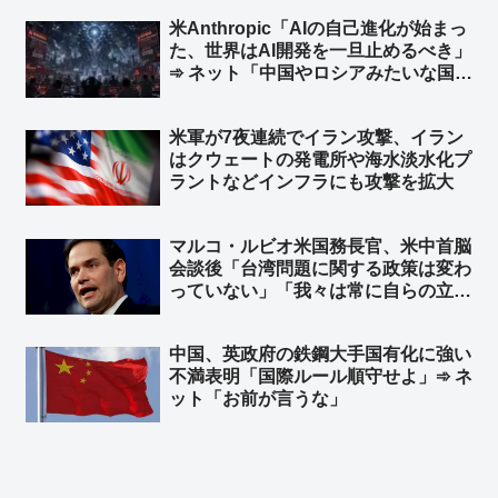
ツが日英伊の次世代戦闘機開発に相乗
米Anthropic「AIの自己進化が始まっ
りという流れ？」
た、世界はAI開発を一旦止めるべき」
➾ ネット「中国やロシアみたいな国が
ある限り無理だな」「映画化まったな
し！」
米軍が7夜連続でイラン攻撃、イラン
はクウェートの発電所や‌海水淡水化プ
ラントなどインフラにも攻撃を拡大
マルコ・ルビオ米国務長官、米中首脳
会談後「台湾問題に関する政策は変わ
っていない」「我々は常に自らの立場
を明確にしている」と発言 台湾外交
部長が米国に謝意 ➾ ネット「日本の
中国、英政府の鉄鋼大手国有化に強い
マスゴミさんによると、米中会談で日
不満表明「国際ルール順守せよ」➾ ネ
本と台湾は梯子を外された設定なのに
ット「お前が言うな」
ｗ」