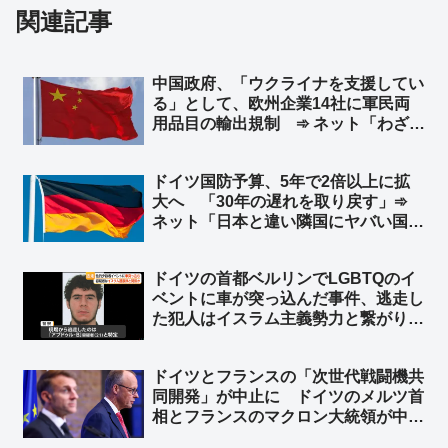
関連記事
中国政府、「ウクライナを支援してい
る」として、欧州企業14社に軍民両
用品目の輸出規制 ➾ ネット「わざわ
ざ日本の味方作ってくれるのかよｗ」
「セルフ包囲網構築しつつあるなｗ」
ドイツ国防予算、5年で2倍以上に拡
大へ 「30年の遅れを取り戻す」➾
ネット「日本と違い隣国にヤバい国が
無くてもこうだからな」
ドイツの首都ベルリンでLGBTQのイ
ベントに車が突っ込んだ事件、逃走し
た犯人はイスラム主義勢力と繋がり
➾ ネット「左翼『差別主義者の右翼に
よる犯行だろ！』→ 『えっ？…イス
ドイツとフランスの「次世代戦闘機共
ラム…』→『……』←この展開だろ
同開発」が中止に ドイツのメルツ首
ww」
相とフランスのマクロン大統領が中止
することで合意 ➾ ネット「で、ドイ