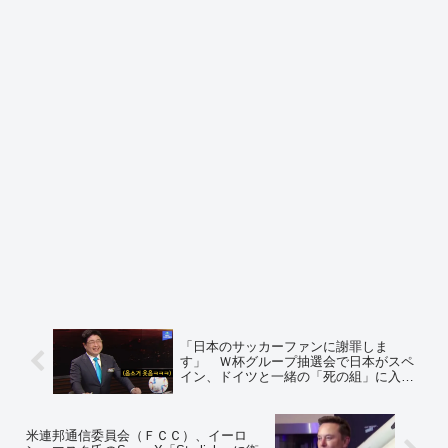
「日本のサッカーファンに謝罪しま
す」 Ｗ杯グループ抽選会で日本がスペ
イン、ドイツと一緒の「死の組」に入っ
たことに「おめでとう、日本」と嘲笑し
た韓国ＭＢＣテレビ解説員が謝罪 ＝ネ
ットの反応「つまり日本が負けてたら謝
米連邦通信委員会（ＦＣＣ）、イーロ
罪しなかったってことだろ？」