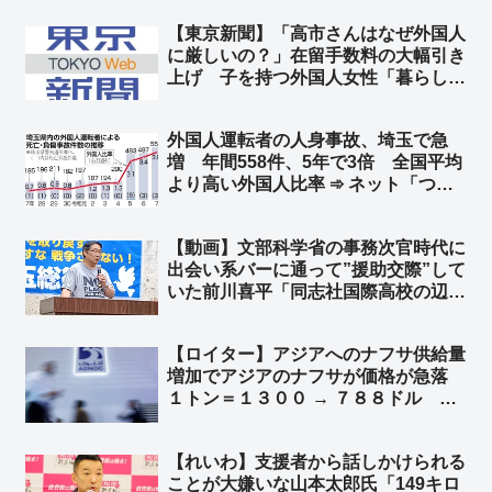
【東京新聞】「高市さんはなぜ外国人
に厳しいの？」在留手数料の大幅引き
上げ 子を持つ外国人女性「暮らして
いけない」➾ ネット「いや、それでも
日本は安いよ？」
外国人運転者の人身事故、埼玉で急
増 年間558件、5年で3倍 全国平均
より高い外国人比率 ➾ ネット「つま
り、本来起こらなかったはずの事故で
日常を奪われた人も3倍に増えたとい
【動画】文部科学省の事務次官時代に
うことですね」「外国人違法特区なん
出会い系バーに通って”援助交際”して
だろう」
いた前川喜平「同志社国際高校の辺野
古での平和学習はもの凄く優れた学習
だ」➾ ネット「子どもが犠牲になる平
【ロイター】アジアへのナフサ供給量
和教育が優れている筈がないだろ！」
増加でアジアのナフサが価格が急落
１トン＝１３００ → ７８８ドル 目
詰まりから過剰在庫にフェイズがシフ
トか？ｗ ➾ ネット「6月に詰むとはな
【れいわ】支援者から話しかけられる
んだったのかww」
ことが大嫌いな山本太郎氏「149キロ