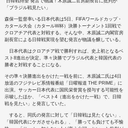
“日韓戦待望”発言で物議！木原誠二官房副長官に批判が
「ブラジル戦見たい」
森保一監督率いる日本代表は5日、FIFAワールドカップ・
カタール大会（カタールW杯）決勝トーナメント1回戦で
クロアチア代表と対戦する。そんな中、木原誠二内閣官房
副長官による日韓戦実現を望む発言が物議を醸している。
日本代表はクロアチア戦で勝利すれば、史上初となるベ
スト8進出が決定。準々決勝でブラジル代表と韓国代表の
勝者と対戦することになる。
その準々決勝進出をかけた一戦を前に、木原誠二氏は4日
放送のフジテレビ系情報番組「日曜報道 THE PRIME」に
出演。サッカー日本代表に国民栄誉賞を授与する可能性を
示唆したほか、「ベスト4（進出をかけた一戦）で、日韓
戦を見たい」と発言していた。
すると、同氏の発言に対して「日韓戦は見たくない」、
「韓国代表にケガさせられる」、「勝っても負けても不愉