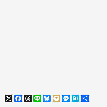
X
F
T
Li
Bl
M
M
H
共
a
hr
n
u
ixi
e
at
有