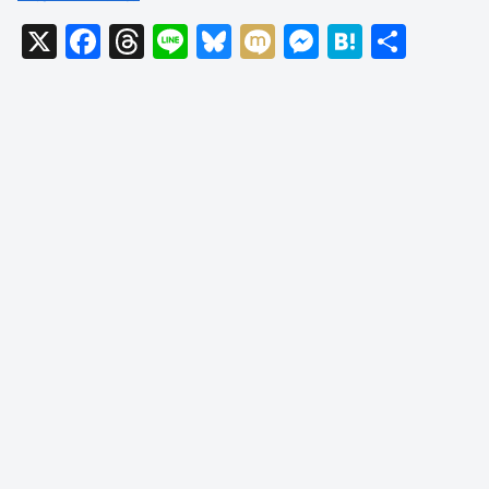
X
F
T
Li
Bl
M
M
H
共
a
hr
n
u
ixi
e
at
有
c
e
e
e
ss
e
e
a
sk
e
n
b
d
y
n
a
o
s
g
o
er
k