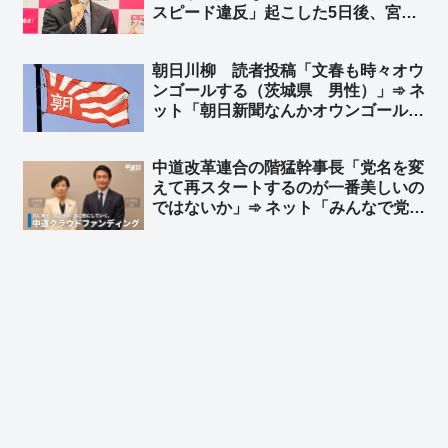
スピード違反」起こした5日後、宮崎
でもサーフィンを“おかわり”… レン
タカー代はちゃっかり党費精算 ➾ ネ
朝日川柳 読者投稿「文春も時々オウ
ット「こんな奴に心酔していた信者は
ンゴールする（茨城県 男性）」➾ ネ
いま何を想う？ｗ」
ット「朝日新聞なんかオウンゴールで
ハットトリックだぞ？w」「オウンゴ
ールじゃねぇだろ、八百長試合だろ」
中道改革連合の階猛幹事長「党名を変
えて再スタートするのが一番美しいの
ではないか」➾ ネット「みんなで党名
考えてあげようぜw」