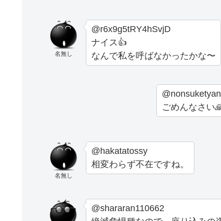
@r6x9g5tRY4hSvjD
ナイス👍
名無し
なんで私を呼ばなかったかな〜
@nonsuketyan
ごめんなさい
@hakatatossy
相変わらず不在ですね。
名無し
@shararan110662