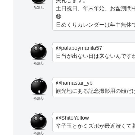
失礼します。
名無し
土日祝日、年末年始、お盆期間
😅
日めくりカレンダーは年中無休
@palaboymanila57
日当が出ない日は来ないんです
名無し
@hamastar_yb
観光地にある記念撮影用の顔だけ
名無し
@ShitoYellow
辛子玉とかミズポが最近渋くて
名無し