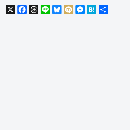
X
F
T
Li
Bl
M
M
H
共
a
hr
n
u
ixi
e
at
有
c
e
e
e
ss
e
e
a
sk
e
n
b
d
y
n
a
o
s
g
o
er
k