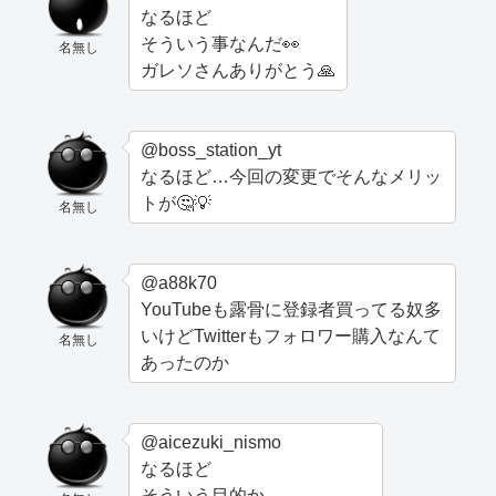
なるほど
そういう事なんだ👀
名無し
ガレソさんありがとう🙏
@boss_station_yt
なるほど…今回の変更でそんなメリッ
トが🤔💡
名無し
@a88k70
YouTubeも露骨に登録者買ってる奴多
いけどTwitterもフォロワー購入なんて
名無し
あったのか
@aicezuki_nismo
なるほど
そういう目的か