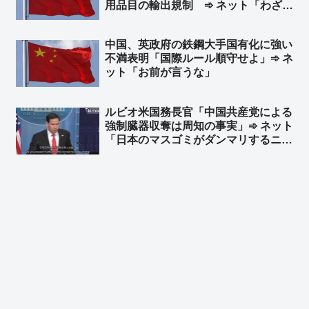
用品目の輸出規制 ➾ ネット「わざわ
ざ日本の味方作ってくれるのかよｗ」
「セルフ包囲網構築しつつあるなｗ」
中国、英政府の鉄鋼大手国有化に強い
不満表明「国際ルール順守せよ」➾ ネ
ット「お前が言うな」
ルビオ米国務長官「中国共産党による
強制臓器収奪は周知の事実」➾ ネット
「日本のマスゴミがダンマリするニュ
ースですわｗｗ」