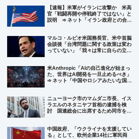
【速報】米軍がイランに攻撃か 米高
官「戦闘再開や停戦終了ではない」と
説明 ➾ ネット「イラン政府との合意
は守られているが、イラン革命防衛隊
は別ということか」
マルコ・ルビオ米国務長官、米中首脳
会談後「台湾問題に関する政策は変わ
っていない」「我々は常に自らの立場
を明確にしている」と発言 台湾外交
部長が米国に謝意 ➾ ネット「日本の
米Anthropic「AIの自己進化が始まっ
マスゴミさんによると、米中会談で日
た、世界はAI開発を一旦止めるべき」
本と台湾は梯子を外された設定なのに
➾ ネット「中国やロシアみたいな国が
ｗ」
ある限り無理だな」「映画化まったな
し！」
ニューヨーク市のマムダニ市長、イス
ラエルのネタニヤフ首相の逮捕を検
討 国連総会に出席するため同市を訪
れた時に逮捕 ➾ ネット「で、プーチ
ンにも逮捕状出てるけど、同じ事しな
中国政府、「ウクライナを支援してい
いよね？」
る」として、欧州企業14社に軍民両