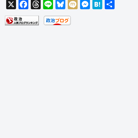
X
F
T
Li
Bl
M
M
H
共
a
hr
n
u
ixi
e
at
有
c
e
e
e
ss
e
e
a
sk
e
n
b
d
y
n
a
o
s
g
o
er
k