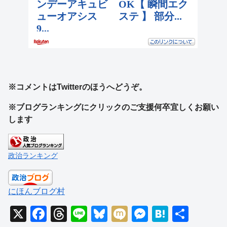
※コメントはTwitterのほうへどうぞ。
※ブログランキングにクリックのご支援何卒宜しくお願い
します
政治ランキング
にほんブログ村
X
F
T
Li
Bl
M
M
H
共