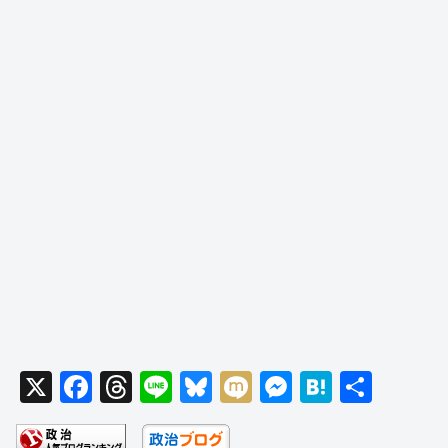
X
F
T
Li
Bl
M
M
H
共
a
hr
n
u
ixi
e
at
有