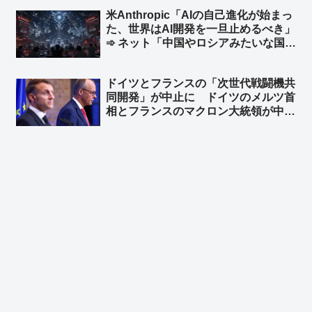
よる犯行だろ！』→ 『えっ？…イス
米Anthropic「AIの自己進化が始まっ
ラム…』→『……』←この展開だろ
た、世界はAI開発を一旦止めるべき」
ww」
➾ ネット「中国やロシアみたいな国が
ある限り無理だな」「映画化まったな
し！」
ドイツとフランスの「次世代戦闘機共
同開発」が中止に ドイツのメルツ首
相とフランスのマクロン大統領が中止
することで合意 ➾ ネット「で、ドイ
ツが日英伊の次世代戦闘機開発に相乗
りという流れ？」