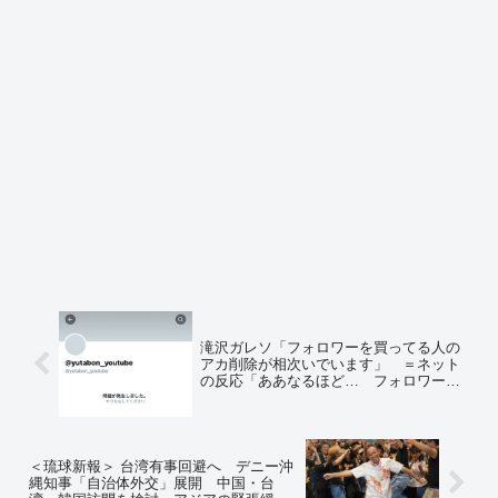
滝沢ガレソ「フォロワーを買ってる人の
アカ削除が相次いでいます」 ＝ネット
の反応「ああなるほど… フォロワー数
に対して、インプレッション数が辻褄の
合わない事になるからか」「自称インフ
ルエンサーが淘汰されるわけだw」
＜琉球新報＞ 台湾有事回避へ デニー沖
縄知事「自治体外交」展開 中国・台