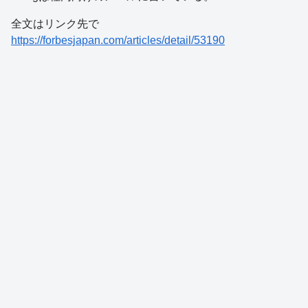
全文はリンク先で
https://forbesjapan.com/articles/detail/53190