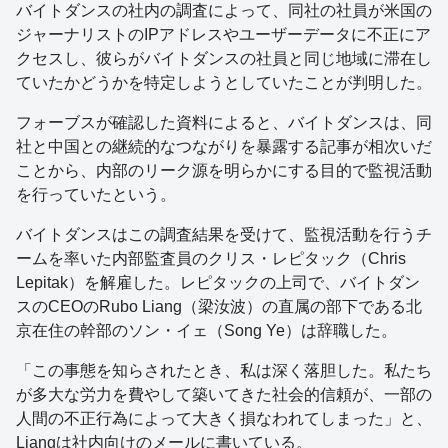
バイトダンスの社内の調査によって、同社の社員が米国の
ジャーナリストのIPアドレスやユーザーデータに不正にア
クセスし、彼らがバイトダンスの社員と同じ地域に滞在し
ていたかどうかを特定しようとしていたことが判明した。
フォーブスが確認した資料によると、バイトダンスは、同
社と中国との継続的なつながりを暴露する記事が相次いだ
ことから、内部のリーク源を明らかにする目的で監視活動
を行っていたという。
バイトダンスはこの調査結果を受けて、監視活動を行うチ
ームを率いた内部監査員のクリス・レピタック（Chris
Lepitak）を解雇した。レピタックの上司で、バイトダン
スのCEOのRubo Liang（梁汝波）の直属の部下である北
京在住の幹部のソン・イェ（Song Ye）は辞職した。
「この事態を知らされたとき、私は深く落胆した。私たち
が多大な労力を費やして築いてきた社会的信頼が、一部の
人間の不正行為によって大きく損なわれてしまった」と、
Liangは社内向けのメールに書いている。