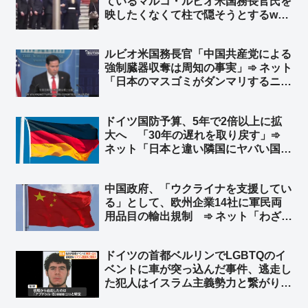
ているマルコ・ルビオ米国務長官氏を
映したくなくて柱で隠そうとするw
柱も合成の可能性w ➾ ネット「ルビオ
だけ会食時におかず一品減らされそう
ルビオ米国務長官「中国共産党による
w」
強制臓器収奪は周知の事実」➾ ネット
「日本のマスゴミがダンマリするニュ
ースですわｗｗ」
ドイツ国防予算、5年で2倍以上に拡
大へ 「30年の遅れを取り戻す」➾
ネット「日本と違い隣国にヤバい国が
無くてもこうだからな」
中国政府、「ウクライナを支援してい
る」として、欧州企業14社に軍民両
用品目の輸出規制 ➾ ネット「わざわ
ざ日本の味方作ってくれるのかよｗ」
「セルフ包囲網構築しつつあるなｗ」
ドイツの首都ベルリンでLGBTQのイ
ベントに車が突っ込んだ事件、逃走し
た犯人はイスラム主義勢力と繋がり
➾ ネット「左翼『差別主義者の右翼に