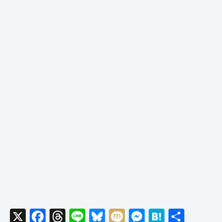
X
F
T
Li
Bl
M
M
H
共