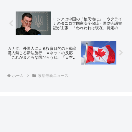
ロシアは中国の「植民地に」 ウクライ
ナのダニロフ国家安全保障・国防会議書
記が主張 「われわれは現在、特定の隣
国がロシアに国益を見いだし、徐々に乗
っ取ろうとしているのを観察している」
＝ネットの反応「ありあえるお話」
カナダ、外国人による投資目的の不動産
購入禁じる新法施行 ＝ネットの反応
「これがまともな国だろうね」「日本も
早くやらないと」
ホーム
政治最新ニュース