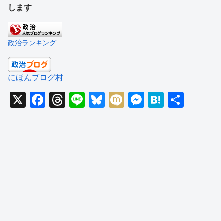
します
政治ランキング
にほんブログ村
X
F
T
Li
Bl
M
M
H
共
a
hr
n
u
ixi
e
at
有
c
e
e
e
ss
e
e
a
sk
e
n
b
d
y
n
a
o
s
g
o
er
k