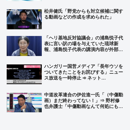
そのものを嘲笑している。醜い差別」
➾ ネット「論点すり替え王」「『左翼
松井健氏「野党からも対立候補に関す
は主語をデカくする』『デモ参加者を
る動画などの作成を求められた」
盛る』← これはセットな」
「ヘリ基地反対協議会」の浦島悦子代
表に言い訳の場を与えていた琉球新
報、浦島悦子代表の講演内容が外部に
漏れる ➾ 琉球新報「内部から情報が
漏れた可能性があります」と、注意喚
ハンガリー国営メディア「長年ウソを
起のメールも漏らされるｗ ➾ ネット
ついてきたことをお詫びする」ニュー
「悪が沖縄県民の正義によって滅びま
ス放送を一時停止 ➾ ネット
すように」
「NHK『うちだけじゃなかったw』」
「日本のメディアは長年ついてきた
中道改革連合の伊佐進一氏「（中傷動
『国の借金〇〇〇〇兆円、国民一人あ
画）まだ終わってない！」⇒ 野村修
たり〇〇〇万円の借金』というウソを
也弁護士「中傷動画なんて何処にも無
いつ謝罪するの？」
いでしょ」➾ ネット「元立憲民主党か
と思えるぐらいの逸材が公明に居たと
はｗｗ」