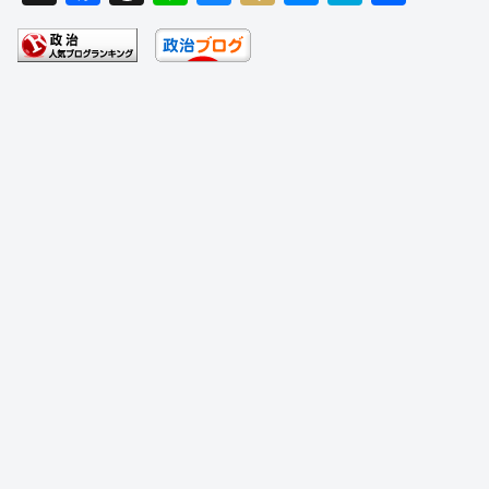
a
hr
n
u
ixi
e
at
有
c
e
e
e
ss
e
e
a
sk
e
n
b
d
y
n
a
o
s
g
o
er
k