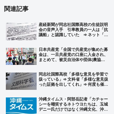
関連記事
産経新聞が同志社国際高校の生徒説明
会の音声入手 引率教員の一人は「抗
議船」と認識していた ➾ ネット「左
翼教師が生徒を人柱にして無法抗議船
へ送り込んだんだろ？」「一人でもま
日本共産党「全国で共産党が集めた募
ともな大人がいれば…」「同志社高校
金は、一旦共産党の口座に入金され、
の生徒たちよ、これが左翼というもの
まとめて、被災自治体や団体(農協や
だ」
漁協など)にも届けられます」➾ ネッ
ト「農協や漁協”など”団体… “な
同志社国際高校「多様な意見を学習で
ど”って他の団体はどこだよw」「よ
扱っている」➾ 文科省「多様な意見扱
りによって共産党を経由させる意味は
った証拠を出してくれ」➾ 何度も催促
無い」
して同校が出したのは「沖縄県のホー
ムページ」のみ ➾ ネット「そのホー
沖縄タイムス・阿部岳記者「カチャー
ムページも偏りすぎて草」
シーを嘲笑するネトウヨたちは、玉城
デニー氏だけではなく沖縄文化、沖縄