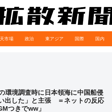
天市場
政治
東アジア
国際
国内
の環境調査時に日本領海に中国船侵
い出した」と主張 ＝ネットの反応
GMつきでww」