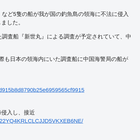
』など5隻の船が我が国の釣魚島の領海に不法に侵入
しました。
た調査船『新世丸』による調査が予定されていて、中
。
の際も日本の領海内にいた調査船に中国海警局の船が
47ead915b8d8790b25e6959565cf9915
海侵入し、接近
-KGO22YQ4KRLCLCJJD5VKXEB6NE/