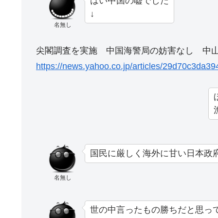
はい中国の嘘でした
↓
名無し
尖閣調査を実施 中国海警局の妨害なし 中
https://news.yahoo.co.jp/articles/29d70c3d
国民に厳しく海外に甘い日本政
名無し
世の中言ったもの勝ちだと思っ