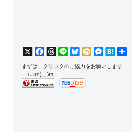
X
F
T
Li
Bl
M
M
H
a
hr
n
u
ixi
e
at
まずは、クリックのご協力をお願いします
c
e
e
e
ss
e
↓↓↓m(__)m
e
a
sk
e
n
b
d
y
n
a
o
s
g
o
er
k