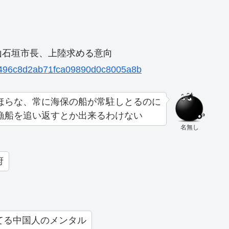
山石垣市長、上陸求める意向
a39496c8d2ab71fca09890d0c8005a8b
ほらな、常に海保の船が常駐しとるのに
漁船を追い返すとか出来るわけない
名無し
府
てる中国人のメンタル