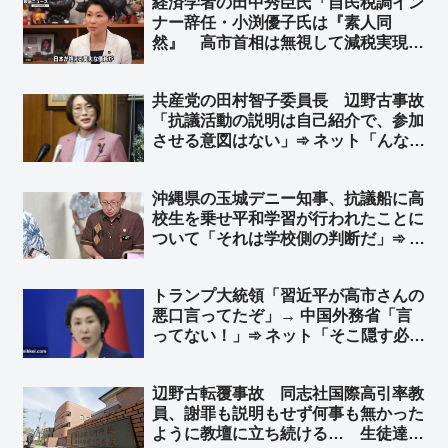
経済学者の田中秀臣氏「自民税調イン
ナー辞任・小渕優子氏は『素人同
然』 高市首相は無視して減税実現
を」➾ ネット「そう『国会議員が経済
財政オンチだと日本国民は貧しくな
共産党の田村智子委員長 辺野古事故
る』の法則」「その”素人同然”を当選
「抗議活動の説明は自己紹介で、参加
させる地盤に問題がある」
させる意図はない」➾ ネット「んなわ
けあるかボケ」「その自己紹介とやら
で、自分達は違法行為をしている趣旨
沖縄県の玉城デニー知事、抗議船に高
の発言をしてるので、その連中に生徒
校生を乗せ平和学習が行われたことに
の命を預けたんですね？」
ついて「それは学校側の判断だ」➾ ネ
ット「抗議船の無法者を長年黙認して
きたのはテメーだろーがよ！」
トランプ大統領「習近平が高市さんの
悪口言ってたぞ」→ 中国外務省「言
ってない！」➾ ネット「そこ隠す必要
ある？ あ、国家主席が日本の首相ご
ときに陰口言ってるのがバレたから
辺野古転覆事故 同志社国際高引率教
か？ｗ」
員、謝罪も説明もせず何事も無かった
ように教壇に立ち続ける… 生徒達