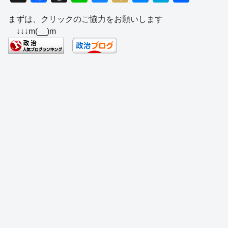
a
hr
n
u
ixi
e
at
有
まずは、クリックのご協力をお願いします
c
e
e
e
ss
e
↓↓↓m(__)m
e
a
sk
e
n
b
d
y
n
a
o
s
g
o
er
k