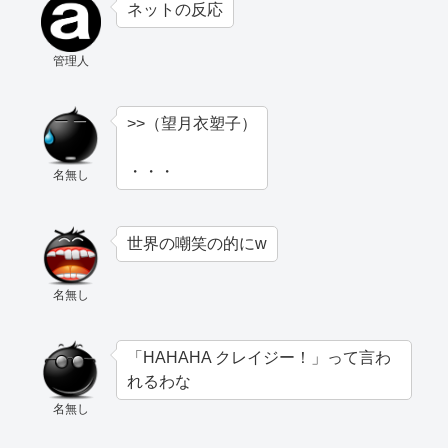
ネットの反応
管理人
>>（望月衣塑子）
・・・
名無し
世界の嘲笑の的にw
名無し
「HAHAHA クレイジー！」って言わ
れるわな
名無し