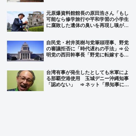
「不快」「気分が悪くなる」➾ ネット
「で、口を開くと『人権』だの『平
元原爆資料館館長の原田浩さん「もし
和』だの… 左翼はこんなんばっか」
可能なら修学旅行や平和学習の小学生
に腐敗した遺体の臭いを再現し嗅がせ
たい」➾ ネット「これが左翼が言う
『平和教育』、世間一般ではそれを
自民党・村井英樹与党筆頭理事、野党
『虐待』と言う」「こんなこと言い始
の審議拒否に「時代遅れの手法」➾ 公
めたら最後は核爆発を体験するしかな
明党の西田幹事長「野党に転嫁するの
くなる」
か！」と批判 ➾ ネット「参政党や国
民民主は、こんな他責思考の左翼政党
台湾有事が発生したとしても米軍によ
らと徒党を組むのは悪手だと思う
る那覇空港使用 玉城デニー沖縄知事
ぞ？」
「認めない」 ➾ ネット「県知事にそ
んな権限はありませんｗｗｗｗｗ」
「中国軍ならＯＫするんだろ？w」