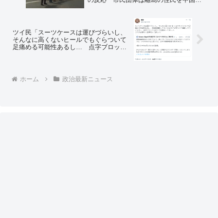
差し出しますｗｗ」「災害避難訓練する
と台風地震がくるぞ理論ｗｗ」
ツイ民「スーツケースは運びづらいし、
そんなに高くないヒールでもぐらついて
足痛める可能性あるし… 点字ブロック
はまじで全撤去してほしい。これが必要
な人全員〇んで欲しい」＝ネットの反応
「マジで言ってんのか…」
ホーム
政治最新ニュース