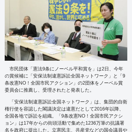
市民団体「憲法9条にノーベル平和賞を」は2日、今年
の賞候補に「安保法制違憲訴訟全国ネットワーク」と「9
条改憲NO！全国市民アクション」の2団体をノーベル賞
委員会に推薦し、受理されたと発表した。
「安保法制違憲訴訟全国ネットワーク」は、集団的自衛
権行使を容認した閣議決定は違憲だとして2016年以降、
全国各地で訴訟を組織。「9条改憲NO！全国市民アクシ
ョン」は17年からの街頭活動で集めた1236万筆の抗議署
名を政府に提出した。立憲民主、共産党などの国会議員や