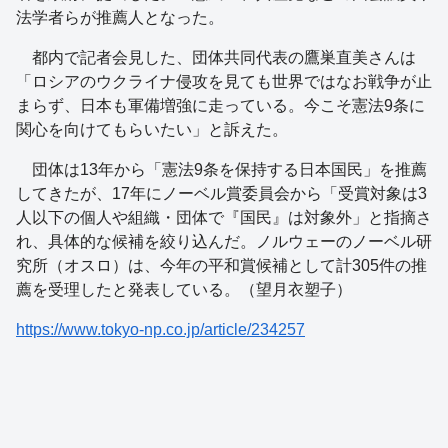
法学者らが推薦人となった。
都内で記者会見した、団体共同代表の鷹巣直美さんは
「ロシアのウクライナ侵攻を見ても世界ではなお戦争が止
まらず、日本も軍備増強に走っている。今こそ憲法9条に
関心を向けてもらいたい」と訴えた。
団体は13年から「憲法9条を保持する日本国民」を推薦
してきたが、17年にノーベル賞委員会から「受賞対象は3
人以下の個人や組織・団体で『国民』は対象外」と指摘さ
れ、具体的な候補を絞り込んだ。ノルウェーのノーベル研
究所（オスロ）は、今年の平和賞候補として計305件の推
薦を受理したと発表している。（望月衣塑子）
https://www.tokyo-np.co.jp/article/234257