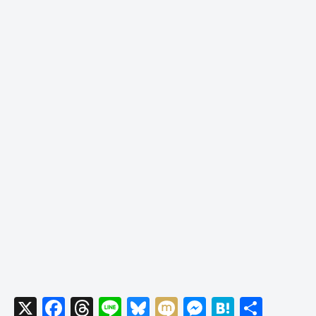
X
F
T
Li
Bl
M
M
H
共