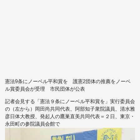
憲法9条にノーベル平和賞を 護憲2団体の推薦をノーベ
ル賞委員会が受理 市民団体が公表
記者会見する「憲法９条にノーベル平和賞を」実行委員会
の（左から）岡田尚共同代表、阿部知子衆院議員、清水雅
彦日体大教授、発起人の鷹巣直美共同代表＝２日、東京・
永田町の参院議員会館で