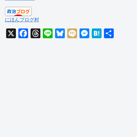
にほんブログ村
X
F
T
Li
Bl
M
M
H
共
a
hr
n
u
ixi
e
at
有
c
e
e
e
ss
e
e
a
sk
e
n
b
d
y
n
a
o
s
g
o
er
k