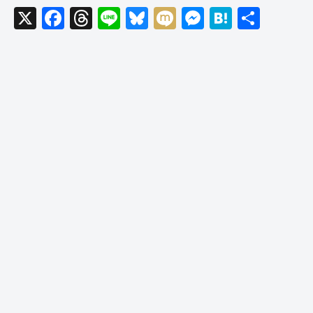
X
F
T
Li
Bl
M
M
H
共
a
hr
n
u
ixi
e
at
有
c
e
e
e
ss
e
e
a
sk
e
n
b
d
y
n
a
o
s
g
o
er
k