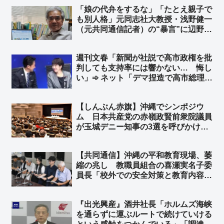
ル」「高市を批判するやつらはこんな
「娘の代弁をするな」「たとえ親子で
カテゴリーw」「もはやネットのおも
も別人格」元同志社大教授・浅野健一
ちゃw」
（元共同通信記者）の“暴言”に辺野古
沖転覆事故で亡くなった武石知華さん
の遺族の心情… ➾ ネット「犯罪被害
週刊文春「新聞が社説で高市政権を批
者の遺族は黙ってろと？… 裁判でも
判しても支持率には響かない… 悔し
遺族は証言もするなってこと？」
い」➾ ネット「デマ捏造で高市総理を
叩くからでしょ」「誰も新聞の社説な
んて読んでいないのである」「そんな
【しんぶん赤旗】沖縄でシンポジウ
ことより中傷動画の証拠だせよｗｗ」
ム 日本共産党の赤嶺政賢前衆院議員
が玉城デニー知事の3選を呼びかけ
アメリカの社会主義者からもメッセー
ジ「世界中の左翼の組織者や活動家の
【共同通信】沖縄の平和教育現場、萎
連帯」を呼びかけ ➾ ネット「もう隠
縮の兆し 教職員組合の喜瀬実名子委
さず一気に噴き出し始めたな、沖縄」
員長「校外での安全対策と教育内容は
切り分けて考えるべきだ」➾ ネット
「平和教育で人は死なない」「平和学
『出光興産』酒井社長「ホルムズ海峡
習とエセ平和学習は切り分けて考える
を通らずに運ぶルートで続けていける
べき」