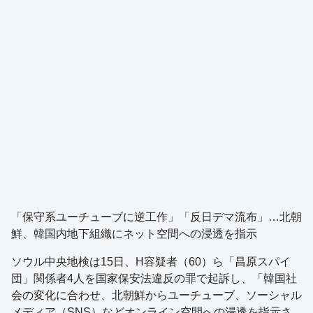
「保守系ユーチューブに逆工作」「反日デマ流布」…北朝
鮮、韓国内地下組織にネット空間への浸透を指示
ソウル中央地検は15日、H容疑者（60）ら「昌原スパイ
団」関係者4人を国家保安法違反の罪で起訴し、「韓国社
会の変化に合わせ、北朝鮮からユーチューブ、ソーシャル
メディア（SNS）などオンライン空間への浸透を指示さ