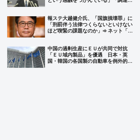
という感触をつかんでいる」「調達は
前年比で極端に下がっている状況では
ない」➾ 「日本は6月に詰む。もう
報ステ大越健介氏、「国旗損壊罪」に
『ホルムズ海峡を通る』一択しかな
「刑罰伴う法律つくらないといけない
い」の境野春彦さん、詰む…
ほど喫緊の課題なのか」➾ ネット「喫
緊の課題じゃないと法律つくったらい
かんのけ？」「喫緊でもないからサラ
中国の過剰生産にＥＵが共同で対抗
ッと決めていいだろ」
「ＥＵ域内製品」を優遇 日本・英
国・韓国の各国製の自動車を例外的に
優遇対象 ➾ ネット「日本も相互主義
でＥＵを優遇しなきゃ！ そして中国
を冷遇しなきゃ！」