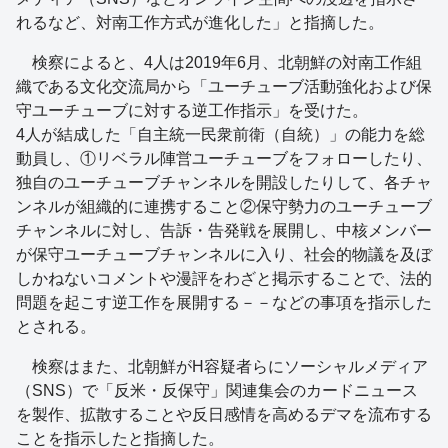
れるなど、対南工作方式が進化した」と指摘した。
検察によると、4人は2019年6月、北朝鮮の対南工作組
織である文化交流局から「ユーチューブ活動強化および保
守ユーチューブに対する逆工作指示」を受けた。
4人が結成した「自主統一民衆前衛（自統）」の能力を総
動員し、①リベラル陣営ユーチューブをフォローしたり、
独自のユーチューブチャンネルを開設したりして、各チャ
ンネルが組織的に連携すること②保守勢力のユーチューブ
チャンネルに対し、告訴・告発戦を展開し、中核メンバー
が保守ユーチューブチャンネルに入り、社会的物議を及ぼ
しかねないコメントや漫評をわざと掲示することで、法的
問題を起こす逆工作を展開する－－などの事項を指示した
とされる。
検察はまた、北朝鮮がH容疑者らにソーシャルメディア
（SNS）で「反米・反保守」関連集会のカードニュース
を製作、拡散することや反日感情を高めるデマを流布する
ことを指示したと指摘した。