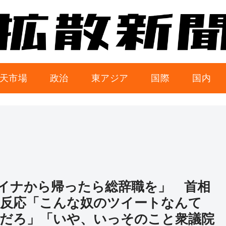
天市場
政治
東アジア
国際
国内
イナから帰ったら総辞職を」 首相
反応「こんな奴のツイートなんて
だろ」「いや、いっそのこと衆議院