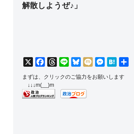
解散しようぜ♪」
X
F
T
Li
Bl
M
M
H
a
hr
n
u
ixi
e
at
まずは、クリックのご協力をお願いします
c
e
e
e
ss
e
↓↓↓m(__)m
e
a
sk
e
n
b
d
y
n
a
o
s
g
o
er
k