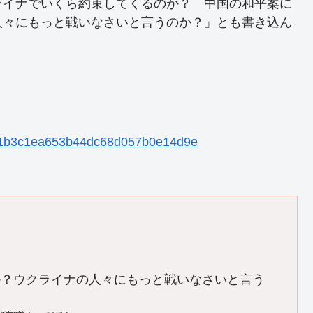
ライナでいくら約束してくるのか？ 中国の和平案に
人々にもっと戦いなさいと言うのか？」とも書き込ん
b481b3c1ea653b44dc68d057b0e14d9e
か？ウクライナの人々にもっと戦いなさいと言う