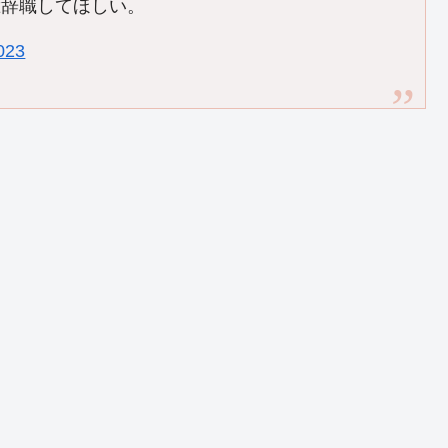
総辞職してほしい。
023