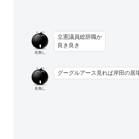
立憲議員総辞職か
良き良き
名無し
グーグルアース見れば岸田の居
名無し