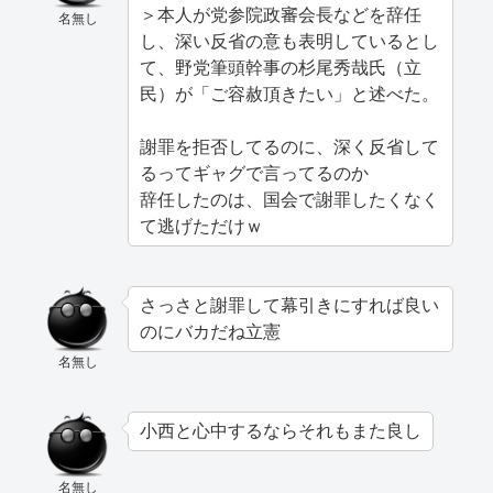
＞本人が党参院政審会長などを辞任
名無し
し、深い反省の意も表明しているとし
て、野党筆頭幹事の杉尾秀哉氏（立
民）が「ご容赦頂きたい」と述べた。
謝罪を拒否してるのに、深く反省して
るってギャグで言ってるのか
辞任したのは、国会で謝罪したくなく
て逃げただけｗ
さっさと謝罪して幕引きにすれば良い
のにバカだね立憲
名無し
小西と心中するならそれもまた良し
名無し