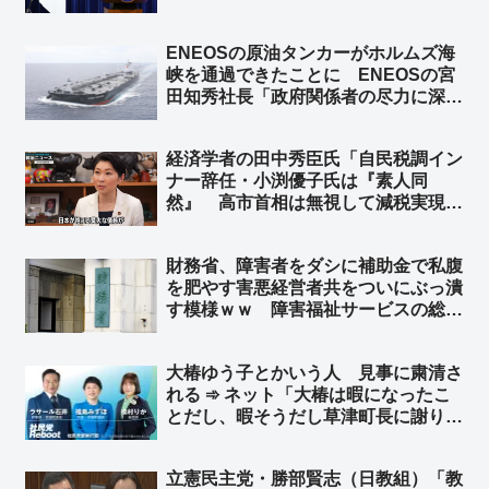
ENEOSの原油タンカーがホルムズ海
峡を通過できたことに ENEOSの宮
田知秀社長「政府関係者の尽力に深く
感謝する」➾ ネット「元ENEOSの境
野春彦、詰むｗ」
経済学者の田中秀臣氏「自民税調イン
ナー辞任・小渕優子氏は『素人同
然』 高市首相は無視して減税実現
を」➾ ネット「そう『国会議員が経済
財政オンチだと日本国民は貧しくな
財務省、障害者をダシに補助金で私腹
る』の法則」「その”素人同然”を当選
を肥やす害悪経営者共をついにぶっ潰
させる地盤に問題がある」
す模様ｗｗ 障害福祉サービスの総費
用額が2024年度時点で4兆2000億円に
達し、10年で約2倍、児童発達支援と
大椿ゆう子とかいう人 見事に粛清さ
放課後等デイサービスの事業所数が4
れる ➾ ネット「大椿は暇になったこ
倍に増加していることを問題視
とだし、暇そうだし草津町長に謝り行
こうか」
立憲民主党・勝部賢志（日教組）「教