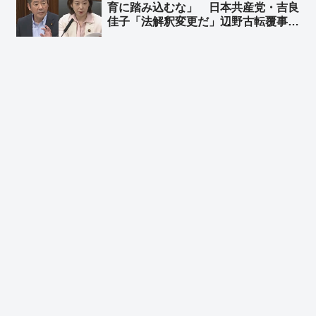
育に踏み込むな」 日本共産党・吉良
佳子「法解釈変更だ」辺野古転覆事故
めぐり文科省を批判 ➾ ネット「よほ
ど都合が悪いようだな」「こんな連
中、絶対に議席が増えることない
わ…」