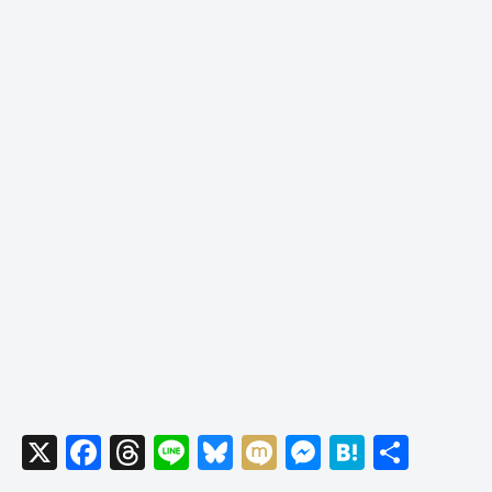
X
F
T
Li
Bl
M
M
H
共
a
hr
n
u
ixi
e
at
有