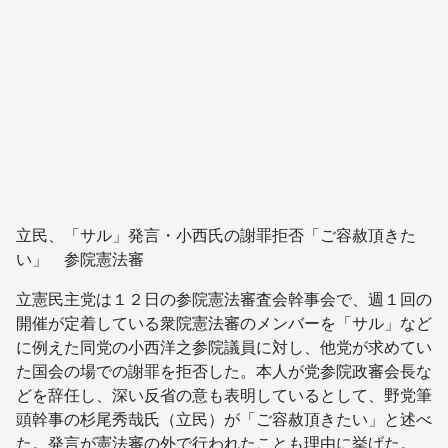
立民、「サル」発言・小西氏の謝罪拒否「ご容赦頂きた
い」 参院憲法審
立憲民主党は１２日の参院憲法審査会幹事会で、週１回の
開催が定着している衆院憲法審のメンバーを「サル」など
に例えた同党の小西洋之参院議員に対し、他党が求めてい
た国会の場での謝罪を拒否した。本人が党参院政審会長な
どを辞任し、深い反省の意も表明しているとして、野党筆
頭幹事の杉尾秀哉氏（立民）が「ご容赦頂きたい」と述べ
た。発言が憲法審の外で行われたことも理由に挙げた。