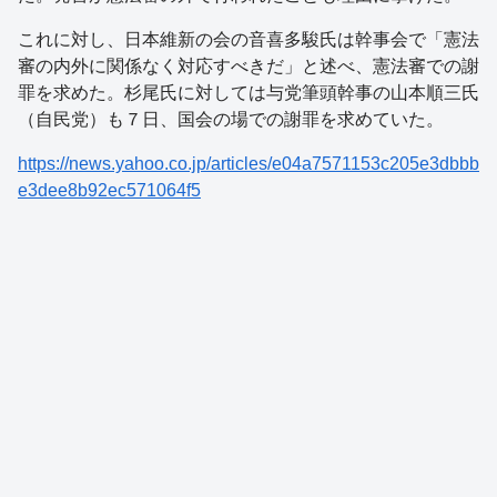
これに対し、日本維新の会の音喜多駿氏は幹事会で「憲法
審の内外に関係なく対応すべきだ」と述べ、憲法審での謝
罪を求めた。杉尾氏に対しては与党筆頭幹事の山本順三氏
（自民党）も７日、国会の場での謝罪を求めていた。
https://news.yahoo.co.jp/articles/e04a7571153c205e3dbbb
e3dee8b92ec571064f5