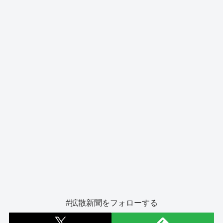
o
s
g
o
er
k
#拡散新聞をフォローする