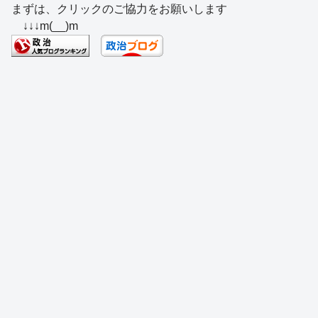
まずは、クリックのご協力をお願いします
c
e
e
e
ss
e
↓↓↓m(__)m
e
a
sk
e
n
b
d
y
n
a
o
s
g
o
er
k