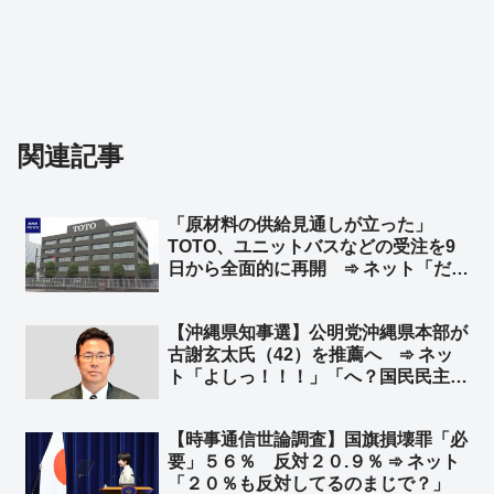
関連記事
「原材料の供給見通しが立った」
TOTO、ユニットバスなどの受注を9
日から全面的に再開 ➾ ネット「だっ
てw TBSと自称ナフサの専門家さん
w」
【沖縄県知事選】公明党沖縄県本部が
古謝玄太氏（42）を推薦へ ➾ ネッ
ト「よしっ！！！」「へ？国民民主に
続いて公明？追い風吹いてきたね！頑
張れ古謝玄太！打倒デニー！！」
【時事通信世論調査】国旗損壊罪「必
要」５６％ 反対２０.９％ ➾ ネット
「２０％も反対してるのまじで？」