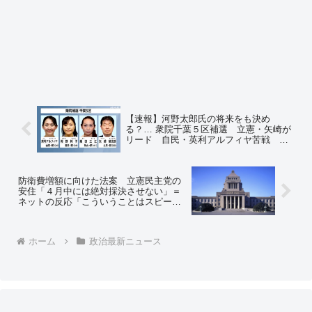
【速報】河野太郎氏の将来をも決め
る？… 衆院千葉５区補選 立憲・矢崎が
リード 自民・英利アルフィヤ苦戦 世
論調査 ＝ネットの反応「自民党支持だ
けど、この際、俺が千葉５区の住民なら
迷わず矢崎に入れる」「お互いの支持者
防衛費増額に向けた法案 立憲民主党の
が、あっちのほうがいいと言ってる始
安住「４月中には絶対採決させない」＝
末」
ネットの反応「こういうことはスピード
が大事なのよ」「また国防妨害かよ、ど
んだけ日本と日本人が憎いのコイツら」
「また16連休くらいするのか」
ホーム
政治最新ニュース