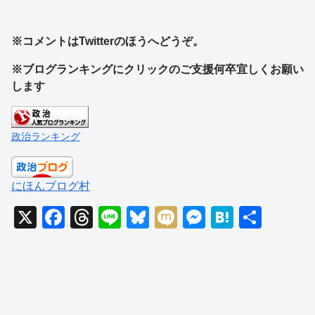
※コメントはTwitterのほうへどうぞ。
※ブログランキングにクリックのご支援何卒宜しくお願い
します
政治ランキング
にほんブログ村
X
F
T
Li
Bl
M
M
H
共
a
hr
n
u
ixi
e
at
有
c
e
e
e
ss
e
e
a
sk
e
n
b
d
y
n
a