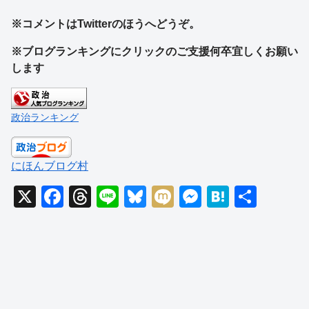
※コメントはTwitterのほうへどうぞ。
※ブログランキングにクリックのご支援何卒宜しくお願い
します
政治ランキング
にほんブログ村
X
F
T
Li
Bl
M
M
H
共
a
hr
n
u
ixi
e
at
有
c
e
e
e
ss
e
e
a
sk
e
n
b
d
y
n
a
o
s
g