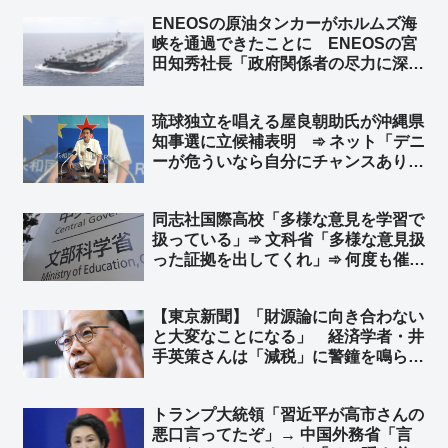
てやれｗ」「玉城デニーに愛想つかせ
ENEOSの原油タンカーがホルムズ海
た票が古謝に行かないようにする工作
峡を通過できたことに ENEOSの宮
かな？」「デニー陣営、右往左往
田知秀社長「政府関係者の尽力に深く
ww」
感謝する」➾ ネット「元ENEOSの境
野春彦、詰むｗ」
琉球独立を唱える屋良朝助氏が沖縄県
知事選に立候補表明 ➾ ネット「デニ
ーが危ういなら自分にチャンスありと
思ったのでしょうか？w」
同志社国際高校「多様な意見を学習で
扱っている」➾ 文科省「多様な意見扱
った証拠を出してくれ」➾ 何度も催促
して同校が出したのは「沖縄県のホー
ムページ」のみ ➾ ネット「そのホー
【東京新聞】「財源論に向き合わない
ムページも偏りすぎて草」
と大変なことになる」 経済学者・井
手英策さんは「減税」に警鐘を鳴ら
す ➾ ネット「東京新聞が好みそうな
経済学者さんやなｗ」「つまり、この
トランプ大統領「習近平が高市さんの
人の言うことの反対が正しいってこと
悪口言ってたぞ」→ 中国外務省「言
だよね」「引き算しかしない経済学者