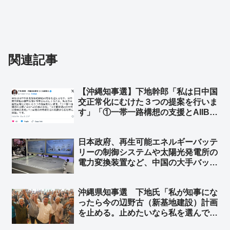
関連記事
【沖縄知事選】下地幹郎「私は日中国
交正常化にむけた３つの提案を行いま
す」「①一帯一路構想の支援とAIIBへ
の日本の参加 ②尖閣資源の日中共同
開発の合意 ③尖閣の所有権を日本政
日本政府、再生可能エネルギーバッテ
府から石垣市に移譲」➾ ネット「中国
リーの制御システムや太陽光発電所の
から金貰ってた奴だし」
電力変換装置など、中国の大手バッテ
リー企業にサイバーセキュリティ認証
で「不合格」 日本市場から排除へ
沖縄県知事選 下地氏「私が知事にな
ファーウェイ、サングロウ、BYD、
ったら今の辺野古（新基地建設）計画
CATL…など
を止める。止めたいなら私を選んでほ
しい」➾ ネット「オール沖縄は応援し