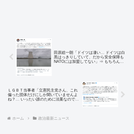
田原総一朗「ドイツは凄い… ドイツは白
黒はっきりしていて、だから安全保障も
NATOには加盟してない」⇒ もちろんツ
ッコミ殺到 ⇒ 田原「失礼致しました。
1955年に加盟してました」
ＬＧＢＴ当事者「立憲民主党さん、これ
偏った団体だけにしか聞いていませんよ
ね？… いったい誰のために法案なのでし
ょうか？社会を混乱させて分断すること
が目的でしょうか」
ホーム
政治最新ニュース