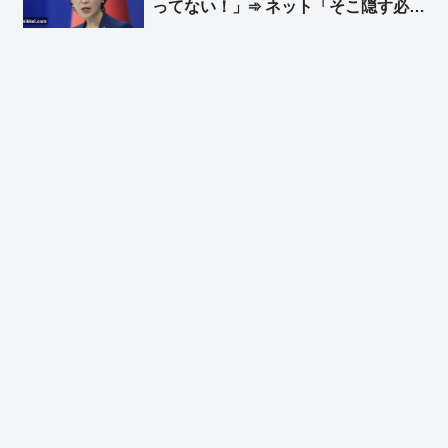
ってない！」➾ ネット「そこ隠す必要
w」
ある？ あ、国家主席が日本の首相ご
ときに陰口言ってるのがバレたから
か？ｗ」