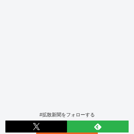
o
er
k
#拡散新聞をフォローする