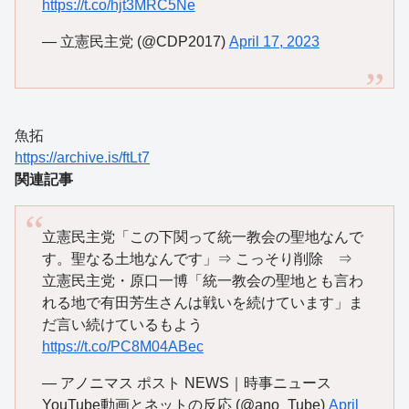
https://t.co/hjt3MRC5Ne
— 立憲民主党 (@CDP2017)
April 17, 2023
魚拓
https://archive.is/ftLt7
関連記事
立憲民主党「この下関って統一教会の聖地なんで
す。聖なる土地なんです」⇒ こっそり削除 ⇒
立憲民主党・原口一博「統一教会の聖地とも言わ
れる地で有田芳生さんは戦いを続けています」ま
だ言い続けているもよう
https://t.co/PC8M04ABec
— アノニマス ポスト NEWS｜時事ニュース
YouTube動画とネットの反応 (@ano_Tube)
April