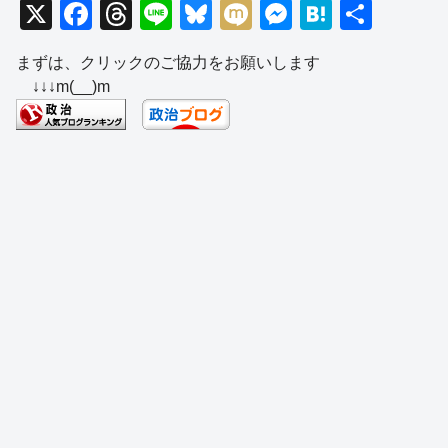
X
F
T
Li
Bl
M
M
H
共
a
hr
n
u
ixi
e
at
有
まずは、クリックのご協力をお願いします
c
e
e
e
ss
e
↓↓↓m(__)m
e
a
sk
e
n
b
d
y
n
a
o
s
g
o
er
k